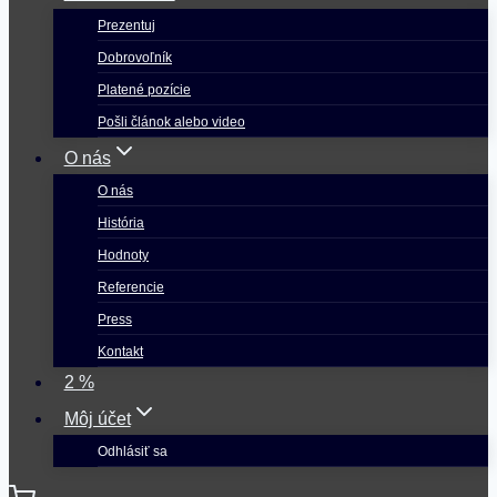
Prezentuj
Dobrovoľník
Platené pozície
Pošli článok alebo video
O nás
O nás
História
Hodnoty
Referencie
Press
Kontakt
2 %
Môj účet
Odhlásiť sa