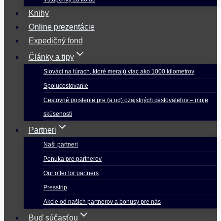
Knihy
Online prezentácie
Expedičný fond
Články a tipy
Slováci na túrach, ktoré merajú viac ako 1000 kilometrov
Spolucestovanie
Cestovné poistenie pre (a od) ozajstných cestovateľov – moje
skúsenosti
Partneri
Naši partneri
Ponuka pre partnerov
Our offer for partners
Presstrip
Akcie od našich partnerov a bonusy pre nás
Buď súčasťou