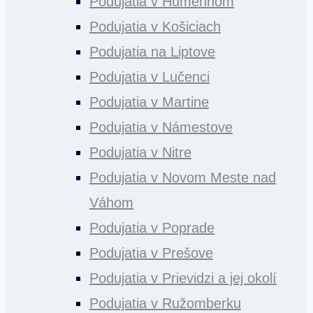
Podujatia v Humennom
Podujatia v Košiciach
Podujatia na Liptove
Podujatia v Lučenci
Podujatia v Martine
Podujatia v Námestove
Podujatia v Nitre
Podujatia v Novom Meste nad
Váhom
Podujatia v Poprade
Podujatia v Prešove
Podujatia v Prievidzi a jej okolí
Podujatia v Ružomberku