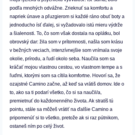
podľa mnohých odvážne. Zrieknuť sa komfortu a
napriek únave a pľuzgierom si každé ráno obuť boty a
jednoducho ísť ďalej, si vyžadovalo istú mieru výdrže
a šialenosti. To, čo som však dostala na oplátku, bol
obrovský dar: žila som v prítomnosti, našla som krásu
v bežných veciach, intenzívnejšie som vnímala svoje
okolie, prírodu, a ľudí okolo seba. Naučila som sa
kráčať mojou vlastnou cestou, vo vlastnom tempe a s
ľuďmi, ktorými som sa cítila komfortne. Hovorí sa, že
ozajstné Camino začne, až keď sa vrátiš domov. Ide o
to, ako sa ti podarí všetko, čo si sa naučil/a,
premietnuť do každonenného života. Ak stratíš tú
pointu, stále sa môžeš vrátiť na ďalšie Camino a
pripomenúť si to všetko, pretože ak si raz pútnikom,
ostaneš ním po celý život.