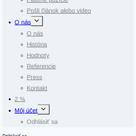
Pošli článok alebo video
Toggle
O nás
child
menu
O nás
História
Hodnoty
Referencie
Press
Kontakt
2 %
Toggle
Môj účet
child
menu
Odhlásiť sa