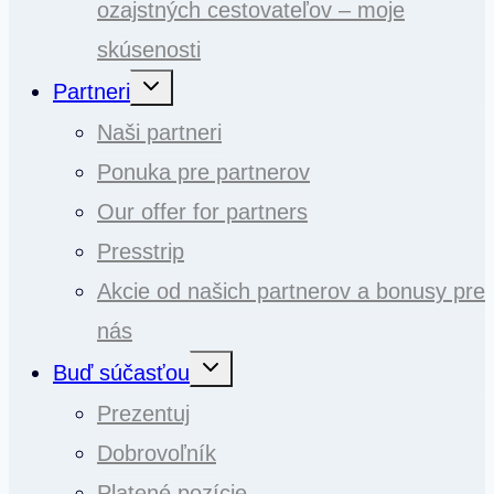
ozajstných cestovateľov – moje
skúsenosti
Toggle
Partneri
child
menu
Naši partneri
Ponuka pre partnerov
Our offer for partners
Presstrip
Akcie od našich partnerov a bonusy pre
nás
Toggle
Buď súčasťou
child
menu
Prezentuj
Dobrovoľník
Platené pozície