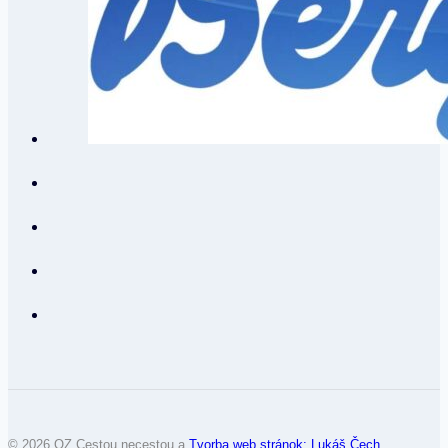
© 2026 OZ Cestou necestou a
Tvorba web stránok: Lukáš Čech
.