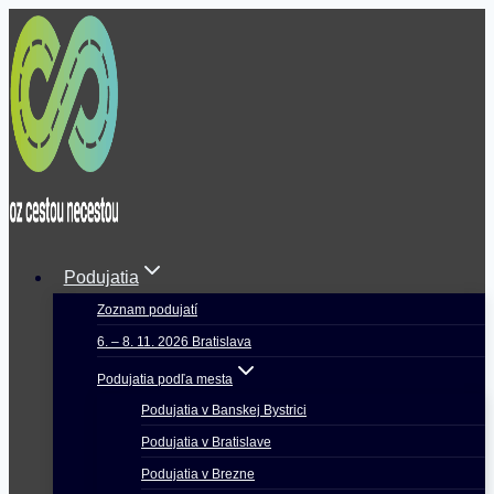
Skip
to
content
Podujatia
Zoznam podujatí
6. – 8. 11. 2026 Bratislava
Podujatia podľa mesta
Podujatia v Banskej Bystrici
Podujatia v Bratislave
Podujatia v Brezne