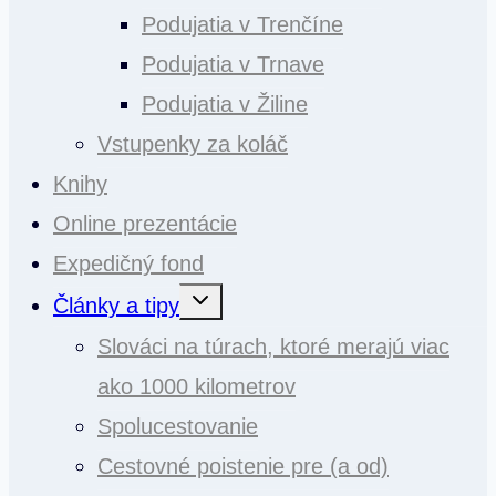
Podujatia v Trenčíne
Podujatia v Trnave
Podujatia v Žiline
Vstupenky za koláč
Knihy
Online prezentácie
Expedičný fond
Toggle
Články a tipy
child
menu
Slováci na túrach, ktoré merajú viac
ako 1000 kilometrov
Spolucestovanie
Cestovné poistenie pre (a od)