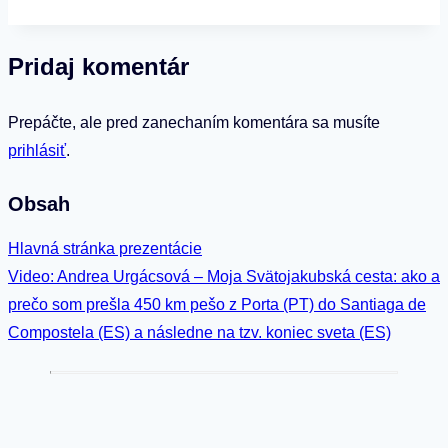
Pridaj komentár
Prepáčte, ale pred zanechaním komentára sa musíte
prihlásiť
.
Obsah
Hlavná stránka prezentácie
Video: Andrea Urgácsová – Moja Svätojakubská cesta: ako a
prečo som prešla 450 km pešo z Porta (PT) do Santiaga de
Compostela (ES) a následne na tzv. koniec sveta (ES)