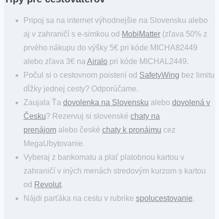
Pripoj sa na internet výhodnejšie na Slovensku alebo
aj v zahraničí s e-simkou od
MobiMatter
(zľava 50% z
prvého nákupu do výšky 5€ pri kóde MICHA82449
alebo zľava 3€ na
Airalo
pri kóde MICHAL2449.
Počul si o cestovnom poistení od
SafetyWing
bez limitu
dĺžky jednej cesty? Odporúčame.
Zaujala Ťa
dovolenka na Slovensku
alebo
dovolená v
Česku
? Rezervuj si slovenské
chaty na
prenájom
alebo české
chaty k pronájmu
cez
MegaUbytovanie.
Vyberaj z bankomatu a plať platobnou kartou v
zahraničí v iných menách stredovým kurzom s kartou
od
Revolut
.
Nájdi parťáka na cestu v rubrike
spolucestovanie
.