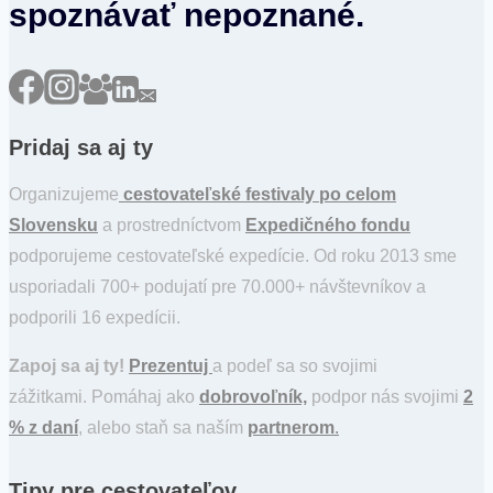
spoznávať nepoznané.
Pridaj sa aj ty
Organizujeme
cestovateľské festivaly po celom
Slovensku
a prostredníctvom
Expedičného fondu
podporujeme cestovateľské expedície. Od roku 2013 sme
usporiadali 700+ podujatí pre 70.000+ návštevníkov a
podporili 16 expedícii.
Zapoj sa aj ty!
Prezentuj
a podeľ sa so svojimi
zážitkami. Pomáhaj ako
dobrovoľník,
podpor nás svojimi
2
% z daní
, alebo staň sa naším
partnerom
.
Tipy pre cestovateľov