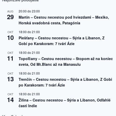
20:00
do
23:00
AUG
29
Martin – Cestou necestou pod hviezdami – Mexiko,
Horská svadobná cesta, Patagónia
18:00
do
21:00
OKT
10
Piešťany – Cestou necestou – Sýria a Libanon, Z
Gobi po Karakoram: 7 tvárí Ázie
18:00
do
21:00
OKT
11
Topoľčany – Cestou necestou – Stopom až na koniec
sveta, Od Mt.Blanc až na Manasulu
18:00
do
21:00
OKT
13
Trenčín – Cestou necestou – Sýria a Libanon, Z Gobi
po Karakoram: 7 tvárí Ázie
18:00
do
21:00
OKT
14
Žilina – Cestou necestou – Sýria a Libanon, Odľahlé
časti Indie