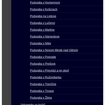
Podujatia v Humennom
Podujatia v Košiciach
Podujatia na Liptove
Podujatia v Lučenci
Podujatia v Martine
Podujatia v Námestove
Podujatia v Nitre
Podujatia v Novom Meste nad Váhom
Podujatia v Poprade
Podujatia v Prešove
Podujatia v Prievidzi a jej okolí
Podujatia v Ružomberku
Podujatia v Trenčíne
Podujatia v Trnave
Podujatia v Žiline
Vstupenky za koláč