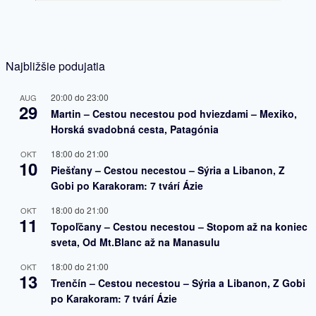
Najbližšie podujatia
20:00
do
23:00
AUG
29
Martin – Cestou necestou pod hviezdami – Mexiko,
Horská svadobná cesta, Patagónia
18:00
do
21:00
OKT
10
Piešťany – Cestou necestou – Sýria a Libanon, Z
Gobi po Karakoram: 7 tvárí Ázie
18:00
do
21:00
OKT
11
Topoľčany – Cestou necestou – Stopom až na koniec
sveta, Od Mt.Blanc až na Manasulu
18:00
do
21:00
OKT
13
Trenčín – Cestou necestou – Sýria a Libanon, Z Gobi
po Karakoram: 7 tvárí Ázie