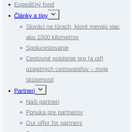
Expedičný fond
Toggle
Články a tipy
child
menu
Slováci na túrach, ktoré merajú viac
ako 1000 kilometrov
Spolucestovanie
Cestovné poistenie pre (a od)
ozajstných cestovateľov – moje
skúsenosti
Toggle
Partneri
child
menu
Naši partneri
Ponuka pre partnerov
Our offer for partners