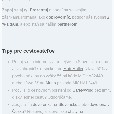
Zapoj sa aj ty!
Prezentuj
a podeľ sa so svojimi
zážitkami. Pomáhaj ako
dobrovoľník,
podpor nás svojimi
2
% z daní
, alebo staň sa naším
partnerom
.
Tipy pre cestovateľov
Pripoj sa na internet výhodnejšie na Slovensku alebo
aj v zahraničí s e-simkou od
MobiMatter
(zľava 50% z
prvého nákupu do výšky 5€ pri kóde MICHA82449
alebo zľava 3€ na
Airalo
pri kóde MICHAL2449.
Počul si o cestovnom poistení od
SafetyWing
bez limitu
dĺžky jednej cesty? Odporúčame.
Zaujala Ťa
dovolenka na Slovensku
alebo
dovolená v
Česku
? Rezervuj si slovenské
chaty na