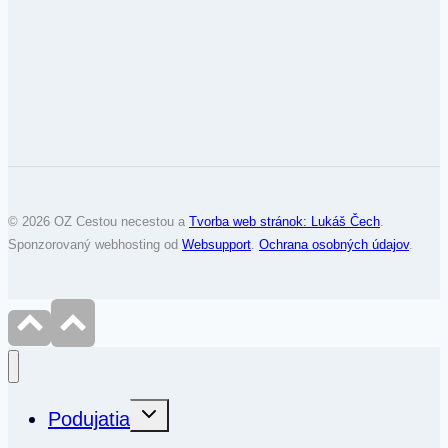
© 2026 OZ Cestou necestou a
Tvorba web stránok: Lukáš Čech
.
Sponzorovaný webhosting od
Websupport
.
Ochrana osobných údajov
.
Toggle
Podujatia
child
menu