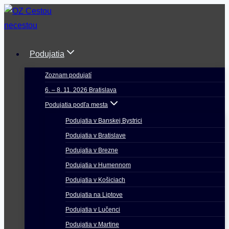
Skip
to
content
Podujatia
Zoznam podujatí
6. – 8. 11. 2026 Bratislava
Podujatia podľa mesta
Podujatia v Banskej Bystrici
Podujatia v Bratislave
Podujatia v Brezne
Podujatia v Humennom
Podujatia v Košiciach
Podujatia na Liptove
Podujatia v Lučenci
Podujatia v Martine