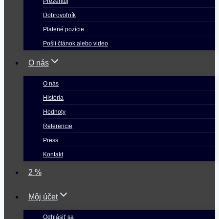
Prezentuj
Dobrovoľník
Platené pozície
Pošli článok alebo video
O nás
O nás
História
Hodnoty
Referencie
Press
Kontakt
2 %
Môj účet
Odhlásiť sa