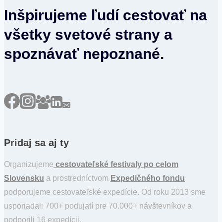
Inšpirujeme ľudí cestovať na
všetky svetové strany a
spoznávať nepoznané.
Pridaj sa aj ty
Organizujeme
cestovateľské festivaly po celom
Slovensku
a prostredníctvom
Expedičného fondu
podporujeme cestovateľské expedície. Od roku 2013 sme
usporiadali 700+ podujatí pre 70.000+ návštevníkov a
podporili 16 expedícii.