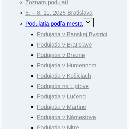
Zoznam podujatí
6. – 8. 11. 2026 Bratislava
Toggle
Podujatia podľa mesta
child
menu
Podujatia v Banskej Bystrici
Podujatia v Bratislave
Podujatia v Brezne
Podujatia v Humennom
Podujatia v Košiciach
Podujatia na Liptove
Podujatia v Lučenci
Podujatia v Martine
Podujatia v Námestove
Podujatia v Nitre