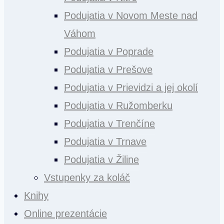
Podujatia v Novom Meste nad
Váhom
Podujatia v Poprade
Podujatia v Prešove
Podujatia v Prievidzi a jej okolí
Podujatia v Ružomberku
Podujatia v Trenčíne
Podujatia v Trnave
Podujatia v Žiline
Vstupenky za koláč
Knihy
Online prezentácie