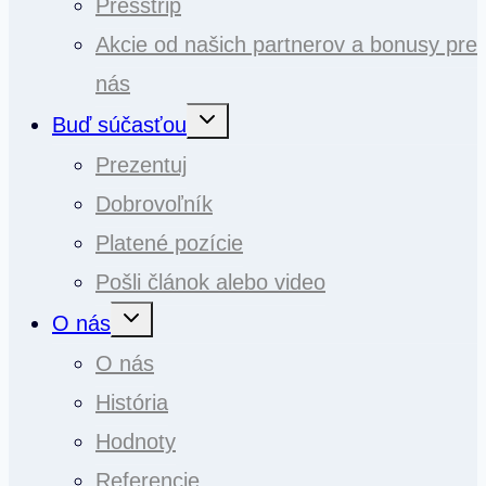
Presstrip
Akcie od našich partnerov a bonusy pre
nás
Toggle
Buď súčasťou
child
menu
Prezentuj
Dobrovoľník
Platené pozície
Pošli článok alebo video
Toggle
O nás
child
menu
O nás
História
Hodnoty
Referencie