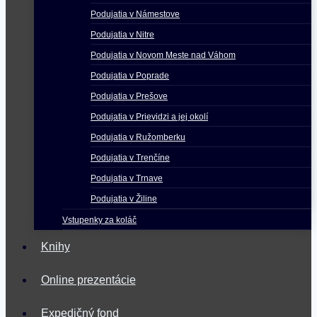
Podujatia v Námestove
Podujatia v Nitre
Podujatia v Novom Meste nad Váhom
Podujatia v Poprade
Podujatia v Prešove
Podujatia v Prievidzi a jej okolí
Podujatia v Ružomberku
Podujatia v Trenčíne
Podujatia v Trnave
Podujatia v Žiline
Vstupenky za koláč
Knihy
Online prezentácie
Expedičný fond