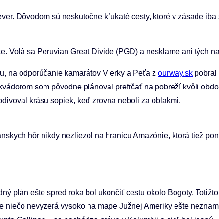
er. Dôvodom sú neskutočne kľukaté cesty, ktoré v zásade iba s
nte. Volá sa Peruvian Great Divide (PGD) a nesklame ani tých n
ľu, na odporúčanie kamarátov Vierky a Peťa z
ourway.sk
pobral 
kvádorom som pôvodne plánoval prefrčať na pobreží kvôli obdo
bdivoval krásu sopiek, keď zrovna neboli za oblakmi.
nskych hôr nikdy nezliezol na hranicu Amazónie, ktorá tiež pon
ý plán ešte spred roka bol ukončiť cestu okolo Bogoty. Totižt
o že niečo nevyzerá vysoko na mape Južnej Ameriky ešte nezna