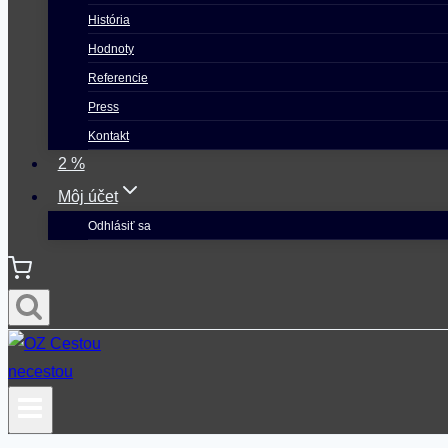
História
Hodnoty
Referencie
Press
Kontakt
2 %
Môj účet
Odhlásiť sa