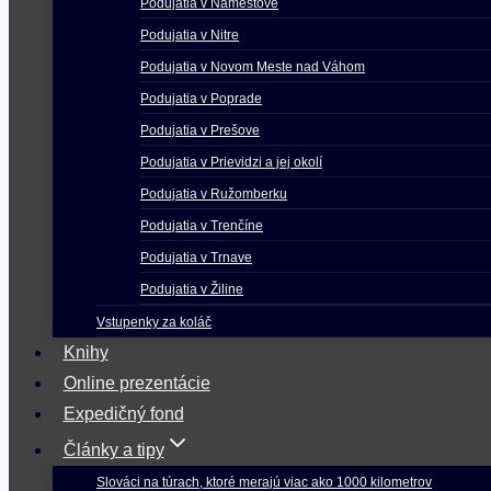
Podujatia v Námestove
Podujatia v Nitre
Podujatia v Novom Meste nad Váhom
Podujatia v Poprade
Podujatia v Prešove
Podujatia v Prievidzi a jej okolí
Podujatia v Ružomberku
Podujatia v Trenčíne
Podujatia v Trnave
Podujatia v Žiline
Vstupenky za koláč
Knihy
Online prezentácie
Expedičný fond
Články a tipy
Slováci na túrach, ktoré merajú viac ako 1000 kilometrov