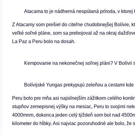
Atacama to je nádherná nespútaná príroda, v ktorej
Z Atacamy som prešiel do citeľne chudobnejšej Bolívie, k
veľké soľné pláne, som sa prebojoval až na okraj dažďove
La Paz a Peru bolo na dosah.
Kempovanie na nekonečnej soľnej pláni? V Bolívii 
Bolívijské Yungas prekypujú zeleňou a cestami kde 
Peru bolo pre mňa asi najsilnejším zážitkom celého konti
stupňov zemepisnej výšky na mesiac, Peru to svojimi ne
4000mnm, dokonca jeden celý týždeň som bol nad 4500m. 
kilometer do hĺbky. Asi najviac pozoruhodné ale bolo, že 