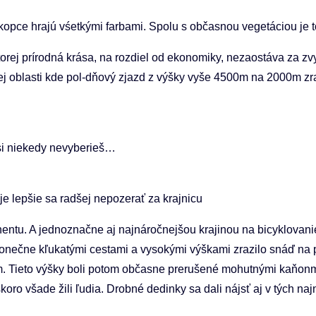
 kopce hrajú vśetkými farbami. Spolu s občasnou vegetáciou je 
torej prírodná krása, na rozdiel od ekonomiky, nezaostáva za z
j oblasti kde pol-dňový zjazd z výšky vyše 4500m na 2000m zra
si niekedy nevyberieš…
je lepšie sa radšej nepozerať za krajnicu
nentu. A jednoznačne aj najnáročnejšou krajinou na bicyklovan
konečne kľukatými cestami a vysokými výškami zrazilo snáď na 
Tieto výšky boli potom občasne prerušené mohutnými kaňonmi k
skoro všade žili ľudia. Drobné dedinky sa dali nájsť aj v tých n