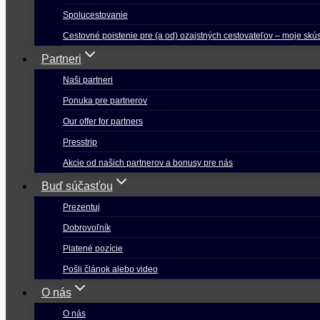
Spolucestovanie
Cestovné poistenie pre (a od) ozajstných cestovateľov – moje skú
Partneri
Naši partneri
Ponuka pre partnerov
Our offer for partners
Presstrip
Akcie od našich partnerov a bonusy pre nás
Buď súčasťou
Prezentuj
Dobrovoľník
Platené pozície
Pošli článok alebo video
O nás
O nás