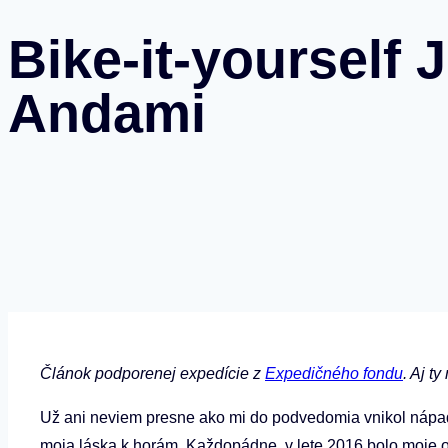
Bike-it-yourself
Andami
Článok podporenej expedície z
Expedičného fondu
. Aj t
Už ani neviem presne ako mi do podvedomia vnikol nápad s
moja láska k horám. Každopádne, v lete 2016 bolo moje o