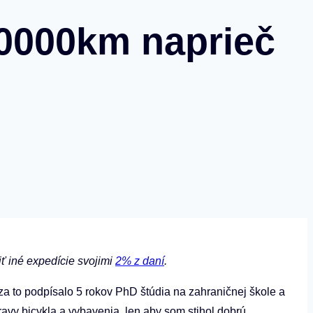
20000km naprieč
iť iné expedície svojimi
2% z daní
.
za to podpísalo 5 rokov PhD štúdia na zahraničnej škole a
avy bicykla a vybavenia, len aby som stihol dobrú