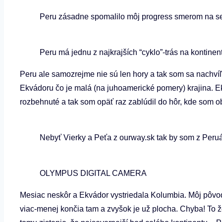
Peru zásadne spomalilo môj progress smerom na sev
Peru má jednu z najkrajších “cyklo”-trás na kontine
Peru ale samozrejme nie sú len hory a tak som sa nachví
Ekvádoru čo je malá (na juhoamerické pomery) krajina. E
rozbehnuté a tak som opäť raz zablúdil do hôr, kde som o
Nebyť Vierky a Peťa z ourway.sk tak by som z Peruá
OLYMPUS DIGITAL CAMERA
Mesiac neskôr a Ekvádor vystriedala Kolumbia. Môj pôvodn
viac-menej končia tam a zvyšok je už plocha. Chyba! T