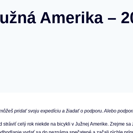
 Južná Amerika – 
y môžeš pridať svoju expedíciu a žiadať o podporu. Alebo podpor
tráviť celý rok niekde na bicykli v Južnej Amerike. Zrejme sa 
dhodlanie vydať sa do neznáma spečatené a začali rýchle prípr