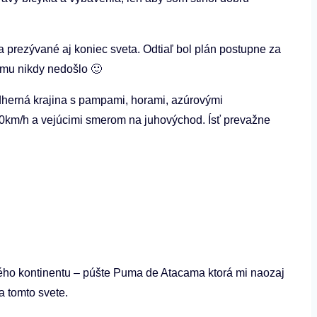
 prezývané aj koniec sveta. Odtiaľ bol plán postupne za
hému nikdy nedošlo 🙂
dherná krajina s pampami, horami, azúrovými
00km/h a vejúcimi smerom na juhovýchod. Ísť prevažne
lého kontinentu – púšte Puma de Atacama ktorá mi naozaj
a tomto svete.