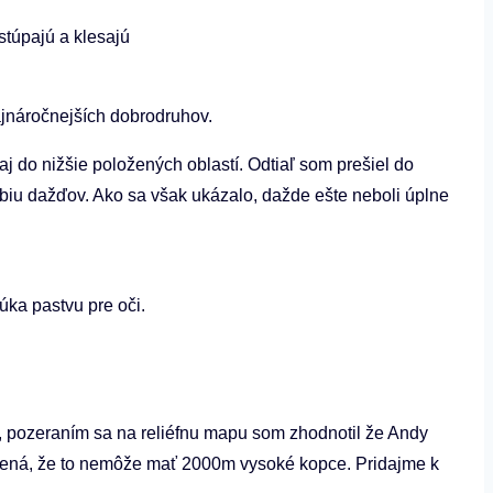
túpajú a klesajú
ajnáročnejších dobrodruhov.
aj do nižšie položených oblastí. Odtiaľ som prešiel do
biu dažďov. Ako sa však ukázalo, dažde ešte neboli úplne
úka pastvu pre oči.
o, pozeraním sa na reliéfnu mapu som zhodnotil že Andy
mená, že to nemôže mať 2000m vysoké kopce. Pridajme k