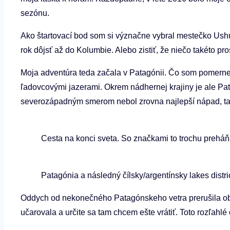
sezónu.
Ako štartovací bod som si význačne vybral mestečko Ushu
rok dôjsť až do Kolumbie. Alebo zistiť, že niečo takéto p
Moja adventúra teda začala v Patagónii. Čo som pomerne 
ľadovcovými jazerami. Okrem nádhernej krajiny je ale Pa
severozápadným smerom nebol zrovna najlepší nápad, tak
Cesta na konci sveta. So značkami to trochu preháňaj
Patagónia a následný čílsky/argentínsky lakes distr
Oddych od nekonečného Patagónskeho vetra prerušila obla
učarovala a určite sa tam chcem ešte vrátiť. Toto rozľahl