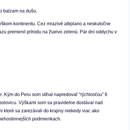
to balzam na dušu.
vyškom kontinentu. Cez mrazivé altiplano a neskutočne
zu premenil prírodu na žiarivo zelenú. Pár dní oddychu v
ie. Kým do Peru som stíhal napredovať “rýchlosťou” 6
polovicu. Výškami som sa pravidelne dostával nad
toré sa zarezávali do krajiny niekedy viac ako
ajnehostinnejších podmienkach.