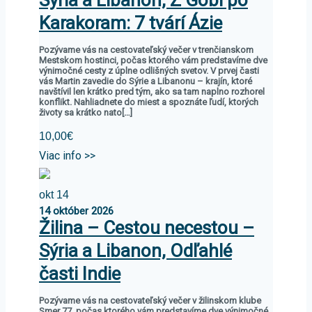
Sýria a Libanon, Z Gobi po
Karakoram: 7 tvárí Ázie
Pozývame vás na cestovateľský večer v trenčianskom
Mestskom hostinci, počas ktorého vám predstavíme dve
výnimočné cesty z úplne odlišných svetov. V prvej časti
vás Martin zavedie do Sýrie a Libanonu – krajín, ktoré
navštívil len krátko pred tým, ako sa tam naplno rozhorel
konflikt. Nahliadnete do miest a spoznáte ľudí, ktorých
životy sa krátko nato[…]
10,00€
Viac info >>
okt
14
14
október
2026
Žilina – Cestou necestou –
Sýria a Libanon, Odľahlé
časti Indie
Pozývame vás na cestovateľský večer v žilinskom klube
Smer 77, počas ktorého vám predstavíme dve výnimočné