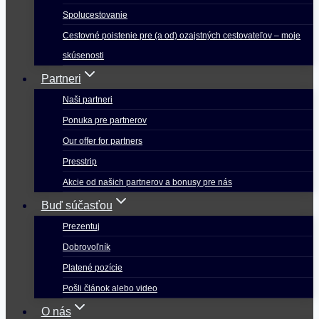
Spolucestovanie
Cestovné poistenie pre (a od) ozajstných cestovateľov – moje
skúsenosti
Partneri
Naši partneri
Ponuka pre partnerov
Our offer for partners
Presstrip
Akcie od našich partnerov a bonusy pre nás
Buď súčasťou
Prezentuj
Dobrovoľník
Platené pozície
Pošli článok alebo video
O nás