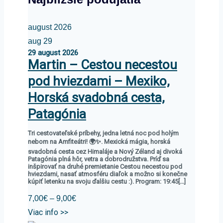
august 2026
aug
29
29
august
2026
Martin – Cestou necestou
pod hviezdami – Mexiko,
Horská svadobná cesta,
Patagónia
Tri cestovateľské príbehy, jedna letná noc pod holým
nebom na Amfiteátri! 🌍✨. Mexická mágia, horská
svadobná cesta cez Himaláje a Nový Zéland aj divoká
Patagónia plná hôr, vetra a dobrodružstva. Príď sa
inšpirovať na druhé premietanie Cestou necestou pod
hviezdami, nasať atmosféru diaľok a možno si konečne
kúpiť letenku na svoju ďalšiu cestu :). Program: 19:45[…]
7,00€ – 9,00€
Viac info >>