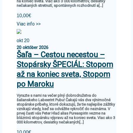
na koniec sveta. Viac ako 3 000 kilometrov, desiatky
nečakaných stretnutí, spontánnych rozhodnutí a[…]
10,00€
Viac info >>
okt
20
20
október
2026
Šaľa – Cestou necestou –
Stopársky ŠPECIÁL: Stopom
až na koniec sveta, Stopom
po Maroku
Vyrazte s nami na večer plný dobrodružstva do
šalianskeho Labeerint Pubu! Čakajú vás dva výnimočné
stopárske príbehy, ktoré dokazujú, že tie najlepšie zážitky
vznikajú vtedy, keď sa odvážite vykročiť do neznáma. V
prvej časti vás Peter Hlad alias Pureaspirin vezme na
bláznivú stopársku výpravu až na koniec sveta. Viac ako 3
000 kilometrov, desiatky nečakaných[…]
10,00€