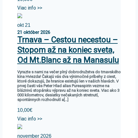
Viac info >>
okt
21
21
október
2026
Trnava – Cestou necestou –
Stopom až na koniec sveta,
Od Mt.Blanc až na Manasulu
Vyrazte s nami na večer plný dobrodružstva do trnavského
kina Hviezda! Čakajú vás dva výnimočné príbehy z ciest,
ktoré dokazujú, že hranice existujú len v našich hlavách. V
prvej časti vás Peter Hlad alias Pureaspirin vezme na
bláznivú stopársku výpravu až na koniec sveta. Viac ako 3
000 kilometrov, desiatky nečakaných stretnutí,
spontánnych rozhodnutí a[…]
10,00€
Viac info >>
november 2026