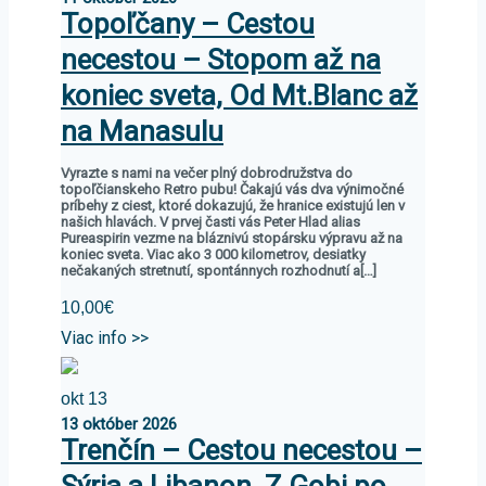
Topoľčany – Cestou
necestou – Stopom až na
koniec sveta, Od Mt.Blanc až
na Manasulu
Vyrazte s nami na večer plný dobrodružstva do
topoľčianskeho Retro pubu! Čakajú vás dva výnimočné
príbehy z ciest, ktoré dokazujú, že hranice existujú len v
našich hlavách. V prvej časti vás Peter Hlad alias
Pureaspirin vezme na bláznivú stopársku výpravu až na
koniec sveta. Viac ako 3 000 kilometrov, desiatky
nečakaných stretnutí, spontánnych rozhodnutí a[…]
10,00€
Viac info >>
okt
13
13
október
2026
Trenčín – Cestou necestou –