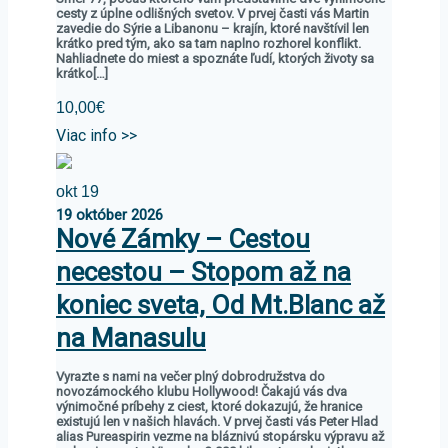
cesty z úplne odlišných svetov. V prvej časti vás Martin
zavedie do Sýrie a Libanonu – krajín, ktoré navštívil len
krátko pred tým, ako sa tam naplno rozhorel konflikt.
Nahliadnete do miest a spoznáte ľudí, ktorých životy sa
krátko[…]
10,00€
Viac info >>
okt
19
19
október
2026
Nové Zámky – Cestou
necestou – Stopom až na
koniec sveta, Od Mt.Blanc až
na Manasulu
Vyrazte s nami na večer plný dobrodružstva do
novozámockého klubu Hollywood! Čakajú vás dva
výnimočné príbehy z ciest, ktoré dokazujú, že hranice
existujú len v našich hlavách. V prvej časti vás Peter Hlad
alias Pureaspirin vezme na bláznivú stopársku výpravu až