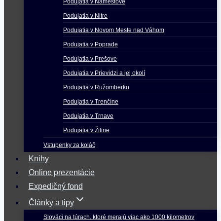
Podujatia v Námestove
Podujatia v Nitre
Podujatia v Novom Meste nad Váhom
Podujatia v Poprade
Podujatia v Prešove
Podujatia v Prievidzi a jej okolí
Podujatia v Ružomberku
Podujatia v Trenčíne
Podujatia v Trnave
Podujatia v Žiline
Vstupenky za koláč
Knihy
Online prezentácie
Expedičný fond
Články a tipy
Slováci na túrach, ktoré merajú viac ako 1000 kilometrov