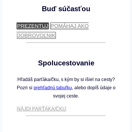
Buď súčasťou
PREZENTUJ
POMÁHAJ AKO
DOBROVOĽNIK
Spolucestovanie
Hľadáš parťáka/čku, s kým by si išiel na cesty?
Pozri si
prehľadnú tabuľku
, alebo dopíš údaje o
svojej ceste.
NÁJDI PARŤÁKA/ČKU