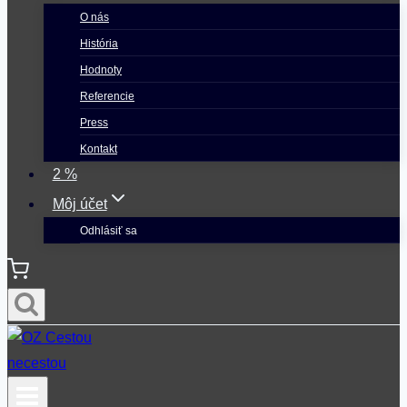
O nás
História
Hodnoty
Referencie
Press
Kontakt
2 %
Môj účet
Odhlásiť sa