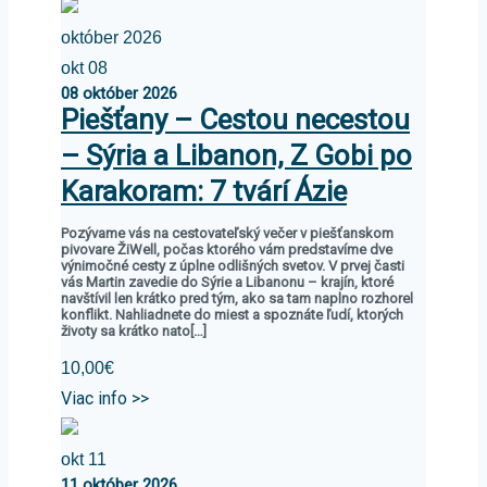
október 2026
okt
08
08
október
2026
Piešťany – Cestou necestou
– Sýria a Libanon, Z Gobi po
Karakoram: 7 tvárí Ázie
Pozývame vás na cestovateľský večer v piešťanskom
pivovare ŽiWell, počas ktorého vám predstavíme dve
výnimočné cesty z úplne odlišných svetov. V prvej časti
vás Martin zavedie do Sýrie a Libanonu – krajín, ktoré
navštívil len krátko pred tým, ako sa tam naplno rozhorel
konflikt. Nahliadnete do miest a spoznáte ľudí, ktorých
životy sa krátko nato[…]
10,00€
Viac info >>
okt
11
11
október
2026