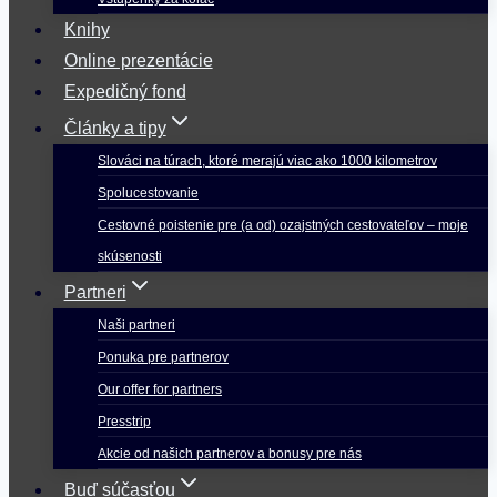
Knihy
Online prezentácie
Expedičný fond
Články a tipy
Slováci na túrach, ktoré merajú viac ako 1000 kilometrov
Spolucestovanie
Cestovné poistenie pre (a od) ozajstných cestovateľov – moje
skúsenosti
Partneri
Naši partneri
Ponuka pre partnerov
Our offer for partners
Presstrip
Akcie od našich partnerov a bonusy pre nás
Buď súčasťou