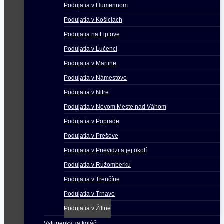
Podujatia v Humennom
Podujatia v Košiciach
Podujatia na Liptove
Podujatia v Lučenci
Podujatia v Martine
Podujatia v Námestove
Podujatia v Nitre
Podujatia v Novom Meste nad Váhom
Podujatia v Poprade
Podujatia v Prešove
Podujatia v Prievidzi a jej okolí
Podujatia v Ružomberku
Podujatia v Trenčíne
Podujatia v Trnave
Podujatia v Žiline
Vstupenky za koláč