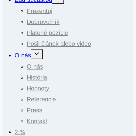
child
menu
Prezentuj
Dobrovoľník
Platené pozície
Pošli článok alebo video
Toggle
O nás
child
menu
O nás
História
Hodnoty
Referencie
Press
Kontakt
2 %