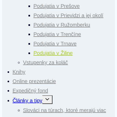
Podujatia v Prešove
Podujatia v Prievidzi a jej okolí
Podujatia v Ružomberku
Podujatia v Trenčíne
Podujatia v Trnave
Podujatia v Žiline
Vstupenky za koláč
Knihy
Online prezentácie
Expedičný fond
Toggle
Články a tipy
child
menu
Slováci na túrach, ktoré merajú viac