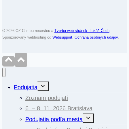
© 2026 OZ Cestou necestou a
Tvorba web stránok: Lukáš Čech
.
Sponzorovaný webhosting od
Websupport
.
Ochrana osobných údajov
.
Toggle
Podujatia
child
menu
Zoznam podujatí
6. – 8. 11. 2026 Bratislava
Toggle
Podujatia podľa mesta
child
menu