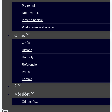
Prezentuj
Dobrovoľník
Platené pozície
Pošli článok alebo video
O nás
O nás
História
Hodnoty
Referencie
Press
Kontakt
2 %
Môj účet
Odhlásiť sa