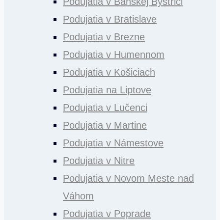
Podujatia v Banskej Bystrici
Podujatia v Bratislave
Podujatia v Brezne
Podujatia v Humennom
Podujatia v Košiciach
Podujatia na Liptove
Podujatia v Lučenci
Podujatia v Martine
Podujatia v Námestove
Podujatia v Nitre
Podujatia v Novom Meste nad
Váhom
Podujatia v Poprade