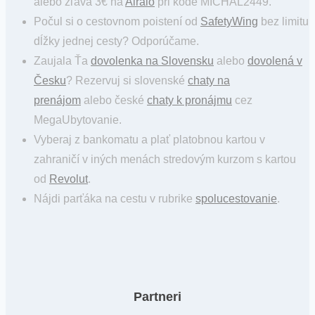
alebo zľava 3€ na
Airalo
pri kóde MICHAL2449.
Počul si o cestovnom poistení od
SafetyWing
bez limitu
dĺžky jednej cesty? Odporúčame.
Zaujala Ťa
dovolenka na Slovensku
alebo
dovolená v
Česku
? Rezervuj si slovenské
chaty na
prenájom
alebo české
chaty k pronájmu
cez
MegaUbytovanie.
Vyberaj z bankomatu a plať platobnou kartou v
zahraničí v iných menách stredovým kurzom s kartou
od
Revolut
.
Nájdi parťáka na cestu v rubrike
spolucestovanie
.
Partneri