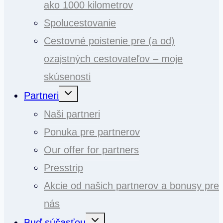
ako 1000 kilometrov
Spolucestovanie
Cestovné poistenie pre (a od)
ozajstných cestovateľov – moje
skúsenosti
Toggle
Partneri
child
menu
Naši partneri
Ponuka pre partnerov
Our offer for partners
Presstrip
Akcie od našich partnerov a bonusy pre
nás
Toggle
Buď súčasťou