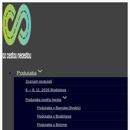
Skip
to
content
Podujatia
Zoznam podujatí
6. – 8. 11. 2026 Bratislava
Podujatia podľa mesta
Podujatia v Banskej Bystrici
Podujatia v Bratislave
Podujatia v Brezne