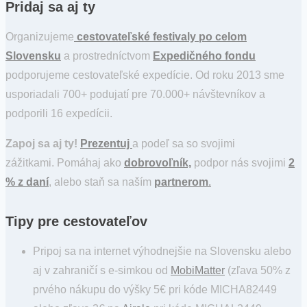
Pridaj sa aj ty
Organizujeme
cestovateľské festivaly po celom
Slovensku
a prostredníctvom
Expedičného fondu
podporujeme cestovateľské expedície. Od roku 2013 sme
usporiadali 700+ podujatí pre 70.000+ návštevníkov a
podporili 16 expedícii.
Zapoj sa aj ty!
Prezentuj
a podeľ sa so svojimi
zážitkami. Pomáhaj ako
dobrovoľník,
podpor nás svojimi
2
% z daní
, alebo staň sa naším
partnerom
.
Tipy pre cestovateľov
Pripoj sa na internet výhodnejšie na Slovensku alebo
aj v zahraničí s e-simkou od
MobiMatter
(zľava 50% z
prvého nákupu do výšky 5€ pri kóde MICHA82449