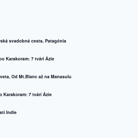
rská svadobná cesta, Patagónia
po Karakoram: 7 tvárí Ázie
veta, Od Mt.Blanc až na Manasulu
o Karakoram: 7 tvárí Ázie
ti Indie