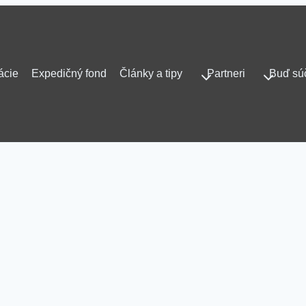
ácie
Expedičný fond
Články a tipy
Partneri
Buď sú