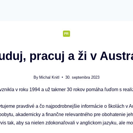
PR
uduj, pracuj a ži v Austrá
By
Michal Knitl
30. septembra 2023
 vznikla v roku 1994 a už takmer 30 rokov pomáha ľuďom s reali
ujeme pravdivé a čo najpodrobnejšie informácie o školách v Aust
pobytu, akademicky a finančne relevantného pre obohatenie jeh
rvis tak, aby sa nielen zdokonaľovali v anglickom jazyku, ale moh