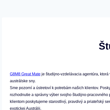
Št
G8M8 Great Mate
je študijno-vzdelávacia agentúra, ktorá
austrálske sny.
Sme pozorní a ústretoví k potrebám našich klientov. Poskyt
rozhodnutie a správny výber svojho študijno-pracovného 
klientom poskytujeme starostlivý, pravdivý a priateľský se
exotickej Austrálii.