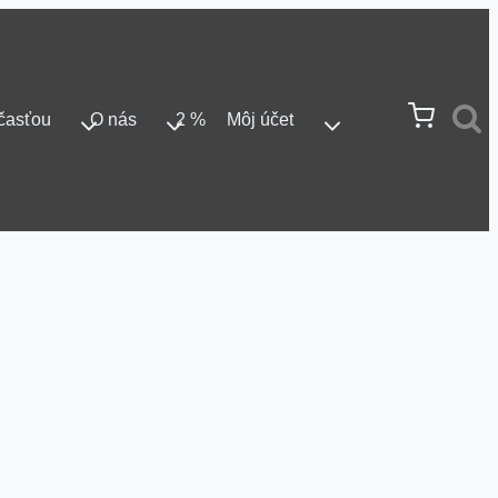
časťou
O nás
2 %
Môj účet