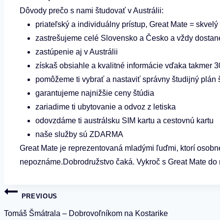
Dôvody prečo s nami študovať v Austrálii:
priateľský a individuálny prístup, Great Mate = skvel
zastrešujeme celé Slovensko a Česko a vždy dosta
zastúpenie aj v Austrálii
získaš obsiahle a kvalitné informácie vďaka takmer 3
pomôžeme ti vybrať a nastaviť správny študijný plán 
garantujeme najnižšie ceny štúdia
zariadime ti ubytovanie a odvoz z letiska
odovzdáme ti austrálsku SIM kartu a cestovnú kartu
naše služby sú ZDARMA
Great Mate je reprezentovaná mladými ľuďmi, ktorí osobne 
nepoznáme.Dobrodružstvo čaká. Vykroč s Great Mate do n
Navigácia
PREVIOUS
v
Tomáš Šmátrala – Dobrovoľníkom na Kostarike