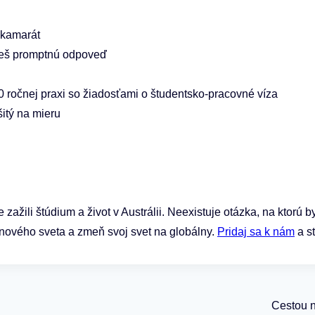
ý kamarát
neš promptnú odpoveď
0 ročnej praxi so žiadosťami o študentsko-pracovné víza
šitý na mieru
zažili štúdium a život v Austrálii. Neexistuje otázka, na ktorú 
ového sveta a zmeň svoj svet na globálny.
Pridaj sa k nám
a st
Cestou 