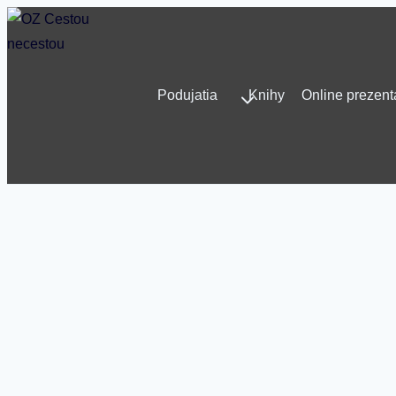
Skip
to
content
Podujatia
Knihy
Online prezent