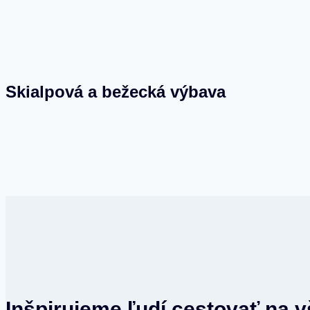
Skialpová a bežecká výbava
Inšpirujeme ľudí cestovať na 