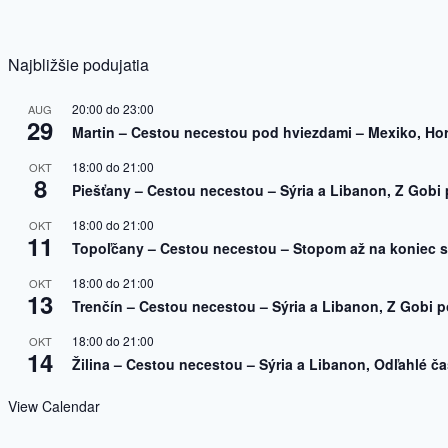
Najbližšie podujatia
20:00
do
23:00
AUG
29
Martin – Cestou necestou pod hviezdami – Mexiko, Ho
18:00
do
21:00
OKT
8
Piešťany – Cestou necestou – Sýria a Libanon, Z Gobi 
18:00
do
21:00
OKT
11
Topoľčany – Cestou necestou – Stopom až na koniec s
18:00
do
21:00
OKT
13
Trenčín – Cestou necestou – Sýria a Libanon, Z Gobi p
18:00
do
21:00
OKT
14
Žilina – Cestou necestou – Sýria a Libanon, Odľahlé čas
View Calendar