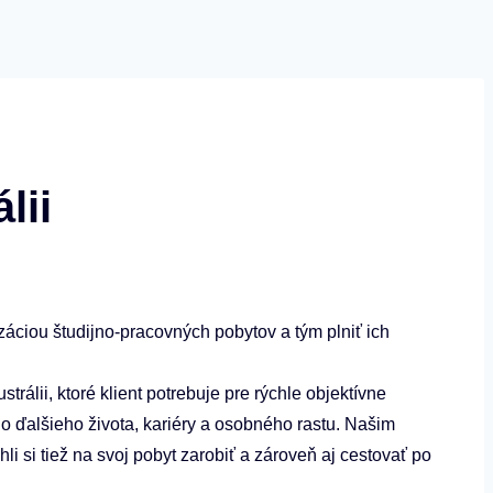
lii
záciou študijno-pracovných pobytov a tým plniť ich
rálii, ktoré klient potrebuje pre rýchle objektívne
o ďalšieho života, kariéry a osobného rastu. Našim
li si tiež na svoj pobyt zarobiť a zároveň aj cestovať po