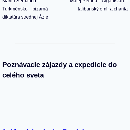
v
Martin Semanco –
Matej Peluha – Afganistan –
Turkménsko – bizarná
talibanský emír a charita
článku
diktatúra strednej Ázie
Poznávacie zájazdy a expedície do
celého sveta