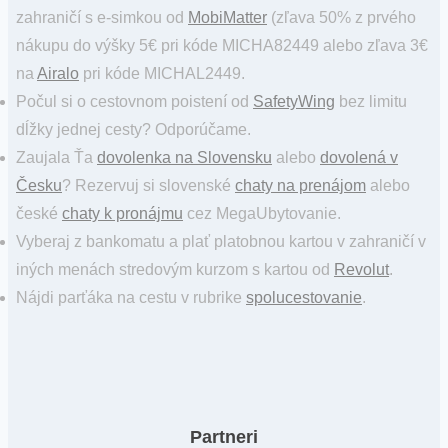
zahraničí s e-simkou od
MobiMatter
(zľava 50% z prvého
nákupu do výšky 5€ pri kóde MICHA82449 alebo zľava 3€
na
Airalo
pri kóde MICHAL2449.
Počul si o cestovnom poistení od
SafetyWing
bez limitu
dĺžky jednej cesty? Odporúčame.
Zaujala Ťa
dovolenka na Slovensku
alebo
dovolená v
Česku
? Rezervuj si slovenské
chaty na prenájom
alebo
české
chaty k pronájmu
cez MegaUbytovanie.
Vyberaj z bankomatu a plať platobnou kartou v zahraničí v
iných menách stredovým kurzom s kartou od
Revolut
.
Nájdi parťáka na cestu v rubrike
spolucestovanie
.
Partneri