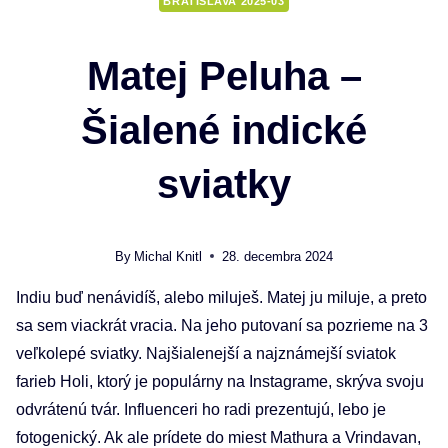
BRATISLAVA 2025-03
Matej Peluha –
Šialené indické
sviatky
By
Michal Knitl
28. decembra 2024
Indiu buď nenávidíš, alebo miluješ. Matej ju miluje, a preto
sa sem viackrát vracia. Na jeho putovaní sa pozrieme na 3
veľkolepé sviatky. Najšialenejší a najznámejší sviatok
farieb Holi, ktorý je populárny na Instagrame, skrýva svoju
odvrátenú tvár. Influenceri ho radi prezentujú, lebo je
fotogenický. Ak ale prídete do miest Mathura a Vrindavan,