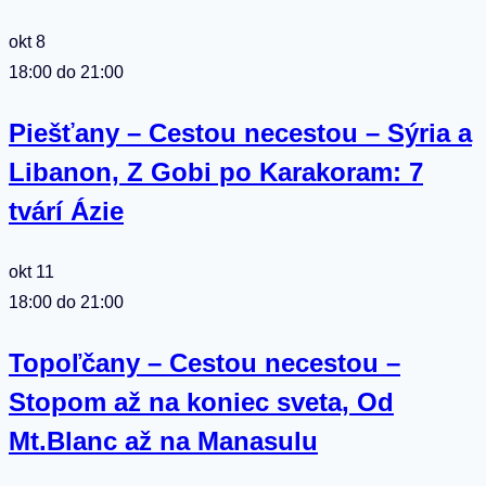
okt
8
18:00
do
21:00
Piešťany – Cestou necestou – Sýria a
Libanon, Z Gobi po Karakoram: 7
tvárí Ázie
okt
11
18:00
do
21:00
Topoľčany – Cestou necestou –
Stopom až na koniec sveta, Od
Mt.Blanc až na Manasulu