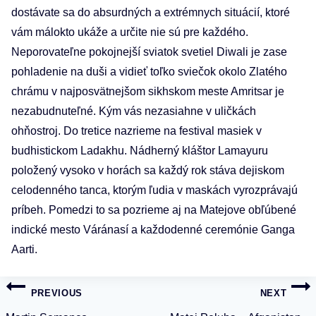
dostávate sa do absurdných a extrémnych situácií, ktoré
vám málokto ukáže a určite nie sú pre každého.
Neporovateľne pokojnejší sviatok svetiel Diwali je zase
pohladenie na duši a vidieť toľko sviečok okolo Zlatého
chrámu v najposvätnejšom sikhskom meste Amritsar je
nezabudnuteľné. Kým vás nezasiahne v uličkách
ohňostroj. Do tretice nazrieme na festival masiek v
budhistickom Ladakhu. Nádherný kláštor Lamayuru
položený vysoko v horách sa každý rok stáva dejiskom
celodenného tanca, ktorým ľudia v maskách vyrozprávajú
príbeh. Pomedzi to sa pozrieme aj na Matejove obľúbené
indické mesto Váránasí a každodenné ceremónie Ganga
Aarti.
Navigácia
PREVIOUS
NEXT