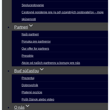
Spolucestovanie
Cestovné poistenie pre (a od) ozajstných cestovateľov – moje
skúsenosti
Partneri
Naši partneri
Ponuka pre partnerov
Our offer for partners
Presstrip
Akcie od našich partnerov a bonusy pre nás
Buď súčasťou
Prezentuj
Dobrovoľník
Platené pozície
Pošli článok alebo video
O nás