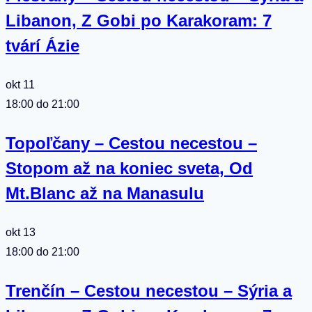
Libanon, Z Gobi po Karakoram: 7
tvárí Ázie
okt
11
18:00
do
21:00
Topoľčany – Cestou necestou –
Stopom až na koniec sveta, Od
Mt.Blanc až na Manasulu
okt
13
18:00
do
21:00
Trenčín – Cestou necestou – Sýria a