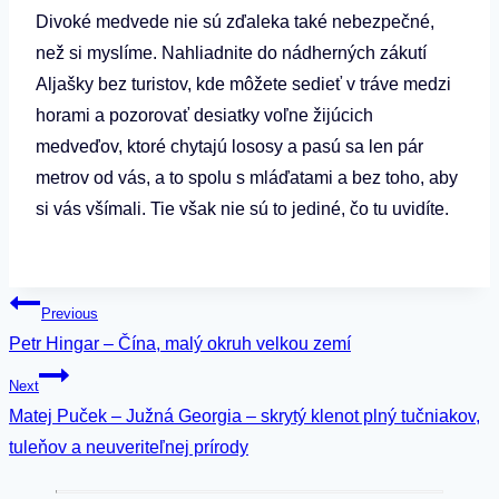
Divoké medvede nie sú zďaleka také nebezpečné,
než si myslíme. Nahliadnite do nádherných zákutí
Aljašky bez turistov, kde môžete sedieť v tráve medzi
horami a pozorovať desiatky voľne žijúcich
medveďov, ktoré chytajú lososy a pasú sa len pár
metrov od vás, a to spolu s mláďatami a bez toho, aby
si vás všímali. Tie však nie sú to jediné, čo tu uvidíte.
Navigácia
Previous
Petr Hingar – Čína, malý okruh velkou zemí
v
Next
článku
Matej Puček – Južná Georgia – skrytý klenot plný tučniakov,
tuleňov a neuveriteľnej prírody