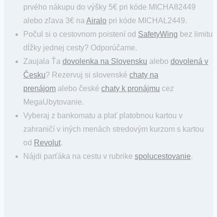
prvého nákupu do výšky 5€ pri kóde MICHA82449
alebo zľava 3€ na
Airalo
pri kóde MICHAL2449.
Počul si o cestovnom poistení od
SafetyWing
bez limitu
dĺžky jednej cesty? Odporúčame.
Zaujala Ťa
dovolenka na Slovensku
alebo
dovolená v
Česku
? Rezervuj si slovenské
chaty na
prenájom
alebo české
chaty k pronájmu
cez
MegaUbytovanie.
Vyberaj z bankomatu a plať platobnou kartou v
zahraničí v iných menách stredovým kurzom s kartou
od
Revolut
.
Nájdi parťáka na cestu v rubrike
spolucestovanie
.