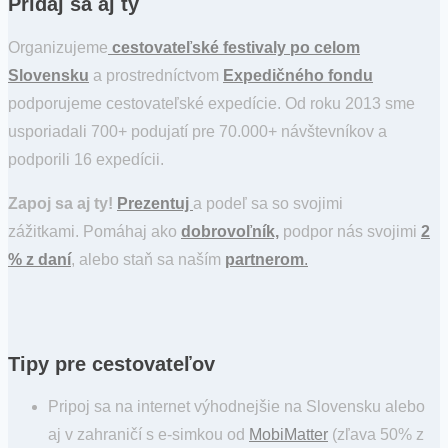
Pridaj sa aj ty
Organizujeme
cestovateľské festivaly po celom
Slovensku
a prostredníctvom
Expedičného fondu
podporujeme cestovateľské expedície. Od roku 2013 sme
usporiadali 700+ podujatí pre 70.000+ návštevníkov a
podporili 16 expedícii.
Zapoj sa aj ty!
Prezentuj
a podeľ sa so svojimi
zážitkami. Pomáhaj ako
dobrovoľník,
podpor nás svojimi
2
% z daní
, alebo staň sa naším
partnerom
.
Tipy pre cestovateľov
Pripoj sa na internet výhodnejšie na Slovensku alebo
aj v zahraničí s e-simkou od
MobiMatter
(zľava 50% z