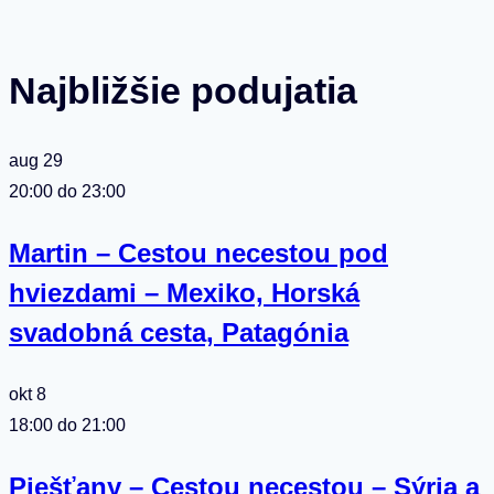
Najbližšie podujatia
aug
29
20:00
do
23:00
Martin – Cestou necestou pod
hviezdami – Mexiko, Horská
svadobná cesta, Patagónia
okt
8
18:00
do
21:00
Piešťany – Cestou necestou – Sýria a