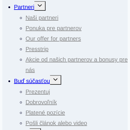
Toggle
Partneri
child
menu
Naši partneri
Ponuka pre partnerov
Our offer for partners
Presstrip
Akcie od našich partnerov a bonusy pre
nás
Toggle
Buď súčasťou
child
menu
Prezentuj
Dobrovoľník
Platené pozície
Pošli článok alebo video