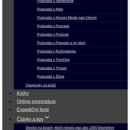
Podujatia v Námestove
Podujatia v Nitre
Podujatia v Novom Meste nad Váhom
Podujatia v Poprade
Podujatia v Prešove
Podujatia v Prievidzi a jej okolí
Podujatia v Ružomberku
Podujatia v Trenčíne
Podujatia v Trnave
Podujatia v Žiline
Vstupenky za koláč
Knihy
Online prezentácie
Expedičný fond
Články a tipy
Slováci na túrach, ktoré merajú viac ako 1000 kilometrov