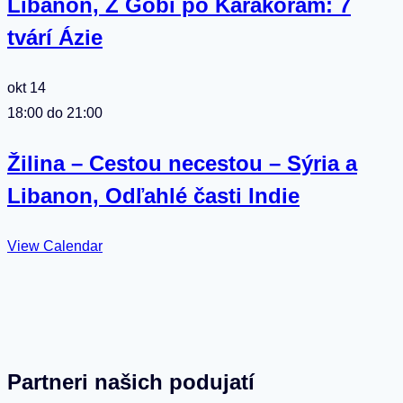
Libanon, Z Gobi po Karakoram: 7
tvárí Ázie
okt
14
18:00
do
21:00
Žilina – Cestou necestou – Sýria a
Libanon, Odľahlé časti Indie
View Calendar
Partneri našich podujatí