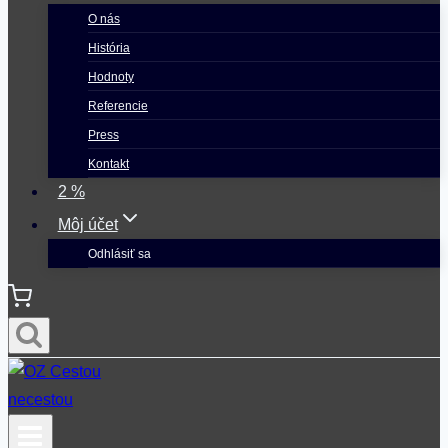
O nás
História
Hodnoty
Referencie
Press
Kontakt
2 %
Môj účet
Odhlásiť sa