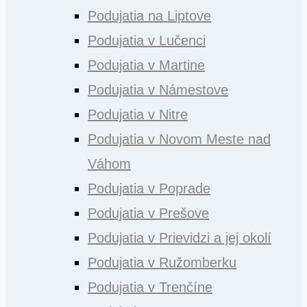
Podujatia na Liptove
Podujatia v Lučenci
Podujatia v Martine
Podujatia v Námestove
Podujatia v Nitre
Podujatia v Novom Meste nad
Váhom
Podujatia v Poprade
Podujatia v Prešove
Podujatia v Prievidzi a jej okolí
Podujatia v Ružomberku
Podujatia v Trenčíne