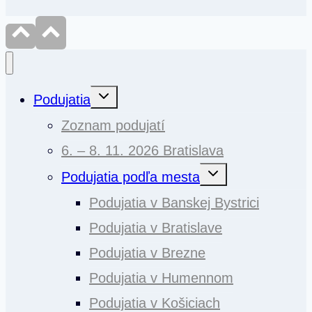
Toggle
Podujatia
child
menu
Zoznam podujatí
6. – 8. 11. 2026 Bratislava
Toggle
Podujatia podľa mesta
child
menu
Podujatia v Banskej Bystrici
Podujatia v Bratislave
Podujatia v Brezne
Podujatia v Humennom
Podujatia v Košiciach