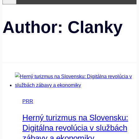
Author: Clanky
PRR
Herný turizmus na Slovensku:
Digitálna revolúcia v službách
zábavy a ekonomiky