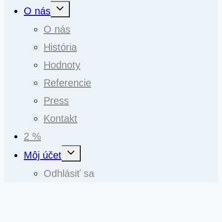
Toggle
O nás
child
menu
O nás
História
Hodnoty
Referencie
Press
Kontakt
2 %
Toggle
Môj účet
child
menu
Odhlásiť sa
Hľadať: