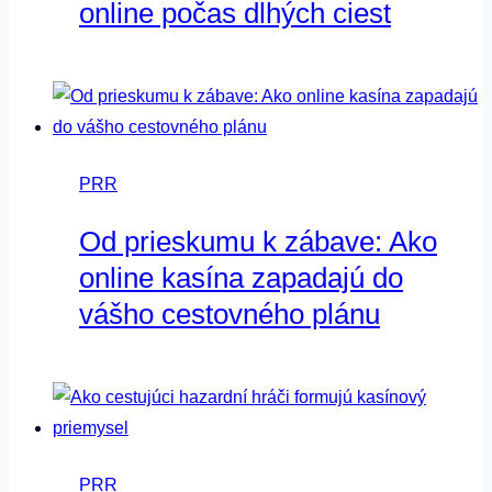
online počas dlhých ciest
PRR
Od prieskumu k zábave: Ako
online kasína zapadajú do
vášho cestovného plánu
PRR