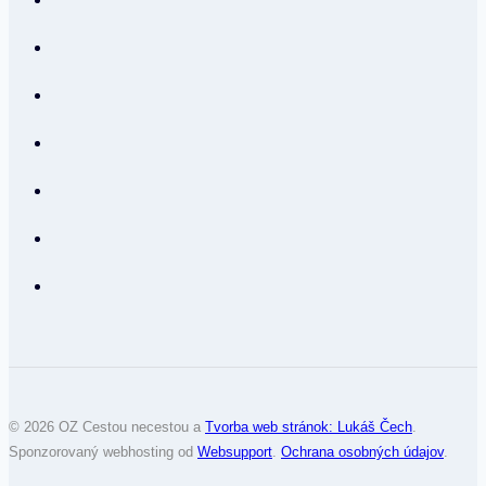
© 2026 OZ Cestou necestou a
Tvorba web stránok: Lukáš Čech
.
Sponzorovaný webhosting od
Websupport
.
Ochrana osobných údajov
.