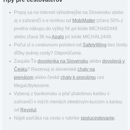
Pripoj sa na internet výhodnejšie na Slovensku alebo
aj v zahraničí s e-simkou od
MobiMatter
(zľava 50% z
prvého nákupu do výšky 5€ pri kóde MICHA82449
alebo zľava 3€ na
Airalo
pri kóde MICHAL2449.
Počul si o cestovnom poistení od
SafetyWing
bez limitu
dĺžky jednej cesty? Odporúčame.
Zaujala Ťa
dovolenka na Slovensku
alebo
dovolená v
Česku
? Rezervuj si slovenské
chaty na
prenájom
alebo české
chaty k pronájmu
cez
MegaUbytovanie.
Vyberaj z bankomatu a plať platobnou kartou v
zahraničí v iných menách stredovým kurzom s kartou
od
Revolut
.
Nájdi parťáka na cestu v rubrike
spolucestovanie
.