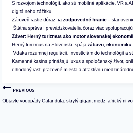
S rozvojom technológií, ako sú mobilné aplikácie, VR a A
digitálneho zážitku.
Zároveň rastie dôraz na
zodpovedné hranie
– stanovenie
Štátna správa i prevádzkovatelia čoraz viac spolupracujú n
Záver: Herný turizmus ako motor slovenskej ekonomi
Herný turizmus na Slovensku spája
zábavu, ekonomiku 
Vďaka rozumnej regulácii, investíciám do technológií a st
Kamenné kasína prinášajú luxus a spoločenský život, onlin
dlhodobý rast, pracovné miesta a atraktívnu medzinárodnú
Navigácia
PREVIOUS
v
Objavte vodopády Calandula: skrytý gigant medzi africkými 
článku