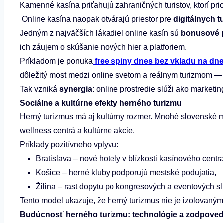
Kamenné kasína priťahujú zahraničných turistov, ktorí p
Online kasína naopak otvárajú priestor pre
digitálnych t
Jedným z najväčších lákadiel online kasín sú
bonusové p
ich záujem o skúšanie nových hier a platforiem.
Príkladom je ponuka
free spiny dnes bez vkladu na 
dôležitý most medzi online svetom a reálnym turizmom — 
Tak vzniká
synergia
: online prostredie slúži ako marketi
Sociálne a kultúrne efekty herného turizmu
Herný turizmus má aj kultúrny rozmer. Mnohé slovenské mes
wellness centrá a kultúrne akcie.
Príklady pozitívneho vplyvu:
Bratislava – nové hotely v blízkosti kasínového cent
Košice – herné kluby podporujú mestské podujatia,
Žilina – rast dopytu po kongresových a eventových s
Tento model ukazuje, že herný turizmus nie je izolovaný
Budúcnosť herného turizmu: technológie a zodpove