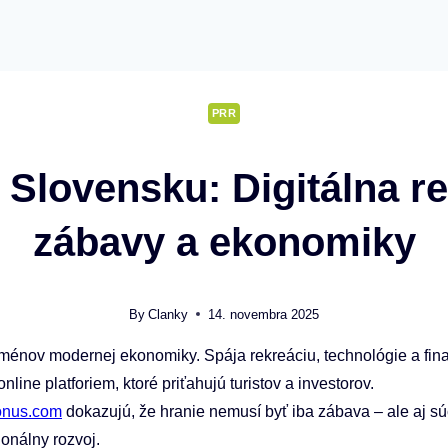
PRR
 Slovensku: Digitálna re
zábavy a ekonomiky
By
Clanky
14. novembra 2025
énov modernej ekonomiky. Spája rekreáciu, technológie a finan
line platforiem, ktoré priťahujú turistov a investorov.
onus.com
dokazujú, že hranie nemusí byť iba zábava – ale aj 
ionálny rozvoj.