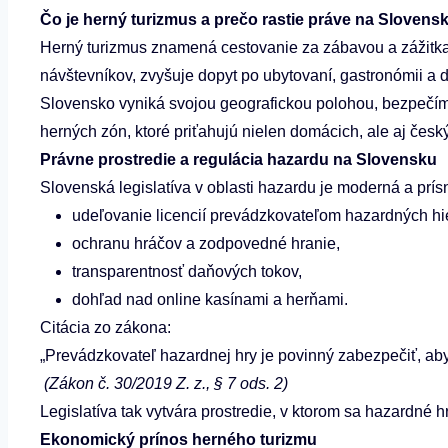
Čo je herný turizmus a prečo rastie práve na Slovens
Herný turizmus znamená cestovanie za zábavou a zážitka
návštevníkov, zvyšuje dopyt po ubytovaní, gastronómii a
Slovensko vyniká svojou geografickou polohou, bezpečím a
herných zón, ktoré priťahujú nielen domácich, ale aj český
Právne prostredie a regulácia hazardu na Slovensku
Slovenská legislatíva v oblasti hazardu je moderná a pr
udeľovanie licencií prevádzkovateľom hazardných hie
ochranu hráčov a zodpovedné hranie,
transparentnosť daňových tokov,
dohľad nad online kasínami a herňami.
Citácia zo zákona:
„Prevádzkovateľ hazardnej hry je povinný zabezpečiť, aby
(Zákon č. 30/2019 Z. z., § 7 ods. 2)
Legislatíva tak vytvára prostredie, v ktorom sa hazardné h
Ekonomický prínos herného turizmu