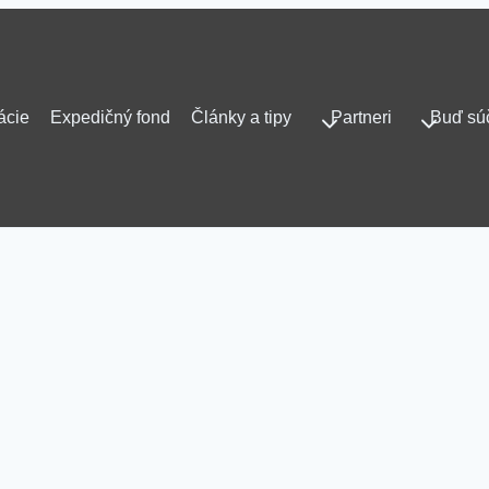
ácie
Expedičný fond
Články a tipy
Partneri
Buď sú