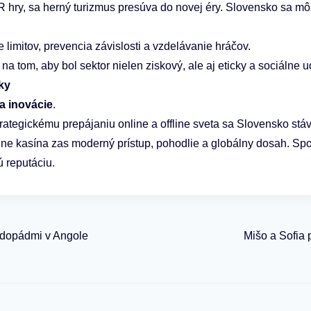
R hry, sa herný turizmus presúva do novej éry. Slovensko sa mô
 limitov, prevencia závislosti a vzdelávanie hráčov.
a tom, aby bol sektor nielen ziskový, ale aj eticky a sociálne u
ky
a inovácie
.
rategickému prepájaniu online a offline sveta sa Slovensko stá
e kasína zas moderný prístup, pohodlie a globálny dosah. Spolu
 reputáciu.
vodopádmi v Angole
Mišo a Sofia p