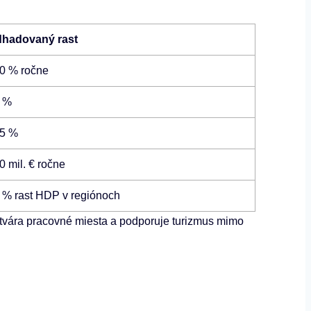
hadovaný rast
0 % ročne
 %
5 %
0 mil. € ročne
 % rast HDP v regiónoch
vytvára pracovné miesta a podporuje turizmus mimo