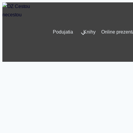
Skip
to
content
Podujatia
Knihy
Online prezent