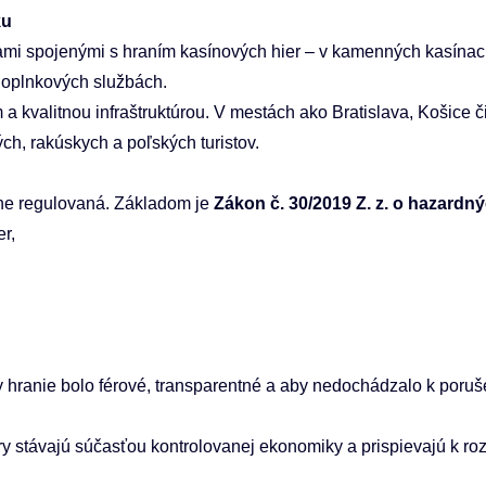
ku
mi spojenými s hraním kasínových hier – v kamenných kasínach 
 doplnkových službách.
 kvalitnou infraštruktúrou. V mestách ako Bratislava, Košice č
ch, rakúskych a poľských turistov.
ísne regulovaná. Základom je
Zákon č. 30/2019 Z. z. o hazardn
r,
 hranie bolo férové, transparentné a aby nedochádzalo k poruše
ry stávajú súčasťou kontrolovanej ekonomiky a prispievajú k roz