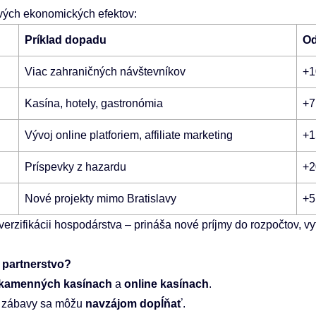
vých ekonomických efektov:
Príklad dopadu
Od
Viac zahraničných návštevníkov
+1
Kasína, hotely, gastronómia
+7
Vývoj online platforiem, affiliate marketing
+1
Príspevky z hazardu
+2
Nové projekty mimo Bratislavy
+5
erzifikácii hospodárstva – prináša nové príjmy do rozpočtov, 
 partnerstvo?
kamenných kasínach
a
online kasínach
.
my zábavy sa môžu
navzájom dopĺňať
.