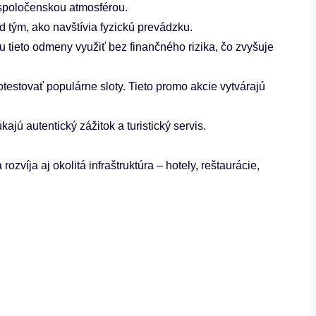
 spoločenskou atmosférou.
d tým, ako navštívia fyzickú prevádzku.
u tieto odmeny využiť bez finančného rizika, čo zvyšuje
testovať populárne sloty. Tieto promo akcie vytvárajú
.
jú autentický zážitok a turistický servis.
víja aj okolitá infraštruktúra – hotely, reštaurácie,