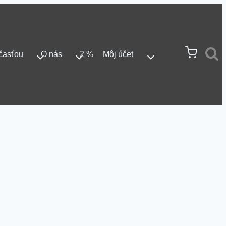
časťou
O nás
2 %
Môj účet