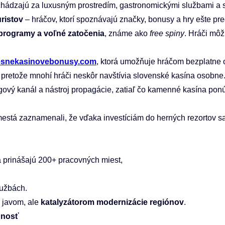
richádzajú za luxusným prostredím, gastronomickými službami a
uristov
– hráčov, ktorí spoznávajú značky, bonusy a hry ešte pre
rogramy a voľné zatočenia
, známe ako
free spiny
. Hráči môž
dnesnekasinovebonusy.com
, ktorá umožňuje hráčom bezplatne o
pretože mnohí hráči neskôr navštívia slovenské kasína osobne
ngový kanál a nástroj propagácie, zatiaľ čo kamenné kasína ponúka
tá zaznamenali, že vďaka investíciám do herných rezortov sa roz
ra prinášajú 200+ pracovných miest,
lužbách.
m javom, ale
katalyzátorom modernizácie regiónov
.
dnosť