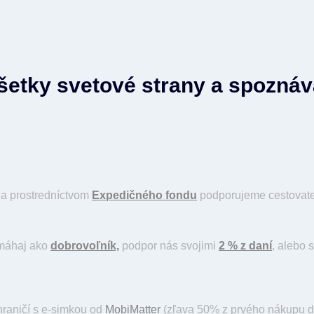
všetky svetové strany a spozná
a prostredníctvom
Expedičného fondu
podporujeme cestovateľ
omáhaj ako
dobrovoľník,
podpor nás svojimi
2 % z daní
, alebo 
hraničí s e-simkou od
MobiMatter
(zľava 50% z prvého nákupu d