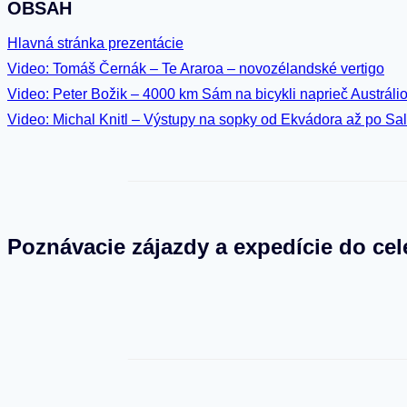
OBSAH
Hlavná stránka prezentácie
Video: Tomáš Černák – Te Araroa – novozélandské vertigo
Video: Peter Božik – 4000 km Sám na bicykli naprieč Austráli
Video: Michal Knitl – Výstupy na sopky od Ekvádora až po Sa
Poznávacie zájazdy a expedície do cel