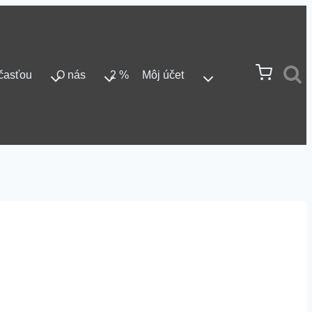
časťou
O nás
2 %
Môj účet