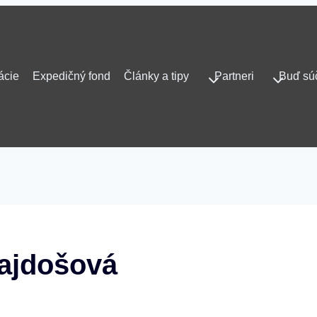
ácie
Expedičný fond
Články a tipy
Partneri
Buď sú
Gajdošová