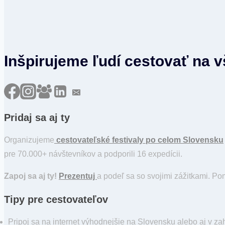
Inšpirujeme ľudí cestovať na 
Pridaj sa aj ty
Organizujeme
cestovateľské festivaly po celom Slovensku
pre 70.000+ návštevníkov a podporili 16 expedícii.
Zapoj sa aj ty!
Prezentuj
a podeľ sa so svojimi zážitkami. P
Tipy pre cestovateľov
Pripoj sa na internet výhodnejšie na Slovensku alebo aj v za