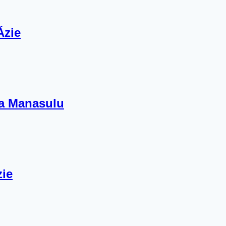
Ázie
na Manasulu
zie