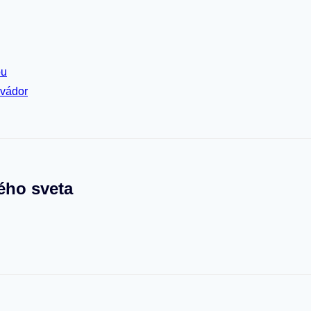
ou
lvádor
ého sveta