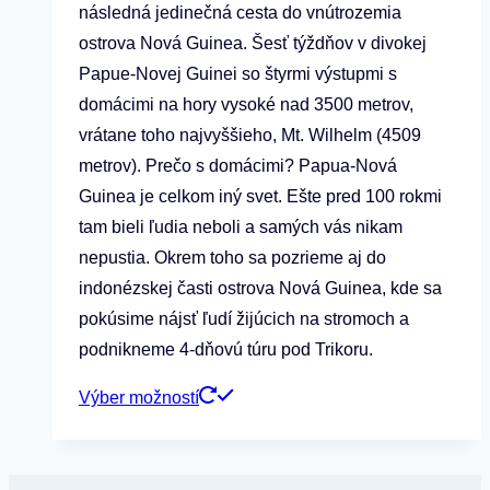
následná jedinečná cesta do vnútrozemia
ostrova Nová Guinea. Šesť týždňov v divokej
Papue-Novej Guinei so štyrmi výstupmi s
domácimi na hory vysoké nad 3500 metrov,
vrátane toho najvyššieho, Mt. Wilhelm (4509
metrov). Prečo s domácimi? Papua-Nová
Guinea je celkom iný svet. Ešte pred 100 rokmi
tam bieli ľudia neboli a samých vás nikam
nepustia. Okrem toho sa pozrieme aj do
indonézskej časti ostrova Nová Guinea, kde sa
pokúsime nájsť ľudí žijúcich na stromoch a
podnikneme 4-dňovú túru pod Trikoru.
Tento
Výber možností
produkt
má
viacero