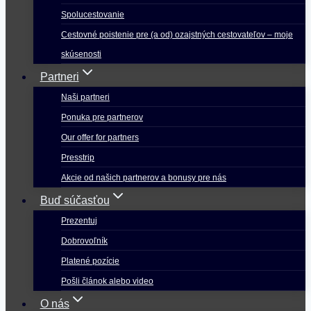
Spolucestovanie
Cestovné poistenie pre (a od) ozajstných cestovateľov – moje
skúsenosti
Partneri
Naši partneri
Ponuka pre partnerov
Our offer for partners
Presstrip
Akcie od našich partnerov a bonusy pre nás
Buď súčasťou
Prezentuj
Dobrovoľník
Platené pozície
Pošli článok alebo video
O nás