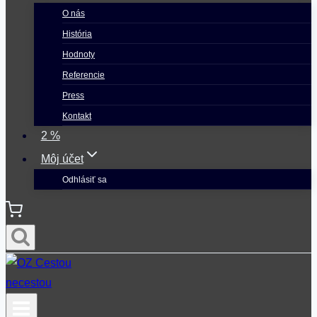
O nás
História
Hodnoty
Referencie
Press
Kontakt
2 %
Môj účet
Odhlásiť sa