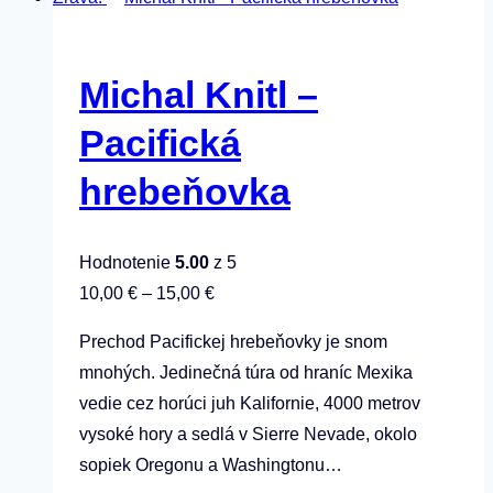
má
viacero
variantov.
Michal Knitl –
Možnosti
si
Pacifická
môžete
hrebeňovka
vybrať
na
stránke
Hodnotenie
5.00
z 5
produktu.
Price
10,00
€
–
15,00
€
range:
Prechod Pacifickej hrebeňovky je snom
10,00 €
mnohých. Jedinečná túra od hraníc Mexika
through
vedie cez horúci juh Kalifornie, 4000 metrov
15,00 €
vysoké hory a sedlá v Sierre Nevade, okolo
sopiek Oregonu a Washingtonu…