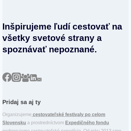
variantov.
Možnosti
Inšpirujeme ľudí cestovať na
si
môžete
všetky svetové strany a
vybrať
spoznávať nepoznané.
na
stránke
produktu.
Pridaj sa aj ty
Organizujeme
cestovateľské festivaly po celom
Slovensku
a prostredníctvom
Expedičného fondu
podporujeme cestovateľské expedície. Od roku 2013 sme