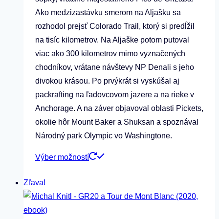
Ako medzizastávku smerom na Aljašku sa
rozhodol prejsť Colorado Trail, ktorý si predĺžil
na tisíc kilometrov. Na Aljaške potom putoval
viac ako 300 kilometrov mimo vyznačených
chodníkov, vrátane návštevy NP Denali s jeho
divokou krásou. Po prvýkrát si vyskúšal aj
packrafting na ľadovcovom jazere a na rieke v
Anchorage. A na záver objavoval oblasti Pickets,
okolie hôr Mount Baker a Shuksan a spoznával
Národný park Olympic vo Washingtone.
Tento
Výber možností
produkt
Zľava!
má
viacero
variantov.