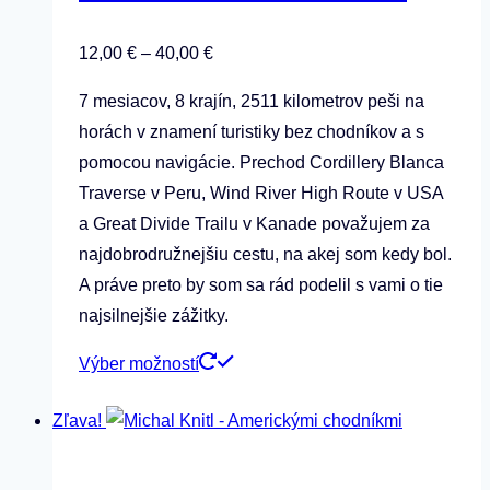
Price
12,00
€
–
40,00
€
range:
7 mesiacov, 8 krajín, 2511 kilometrov peši na
12,00 €
horách v znamení turistiky bez chodníkov a s
through
pomocou navigácie. Prechod Cordillery Blanca
40,00 €
Traverse v Peru, Wind River High Route v USA
a Great Divide Trailu v Kanade považujem za
najdobrodružnejšiu cestu, na akej som kedy bol.
A práve preto by som sa rád podelil s vami o tie
najsilnejšie zážitky.
Tento
Výber možností
produkt
Zľava!
má
viacero
variantov.