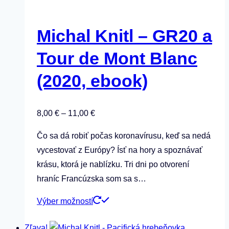
Možnosti
si
Michal Knitl – GR20 a
môžete
vybrať
Tour de Mont Blanc
na
(2020, ebook)
stránke
produktu.
Price
8,00
€
–
11,00
€
range:
Čo sa dá robiť počas koronavírusu, keď sa nedá
8,00 €
vycestovať z Európy? Ísť na hory a spoznávať
through
krásu, ktorá je nablízku. Tri dni po otvorení
11,00 €
hraníc Francúzska som sa s…
Tento
Výber možností
produkt
Zľava!