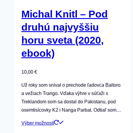
Michal Knitl – Pod
druhú najvyššiu
horu sveta (2020,
ebook)
10,00
€
Už roky som sníval o prechode ľadovca Baltoro
a vežiach Trango. Vďaka výhre v súťaži s
Treklandom som sa dostal do Pakistanu, pod
osemtisícovky K2 i Nanga Parbat. Odtiaľ som…
Tento
Výber možností
produkt