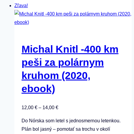
Zľava!
má
viacero
variantov.
Možnosti
si
Michal Knitl -400 km
môžete
vybrať
peši za polárnym
na
kruhom (2020,
stránke
produktu.
ebook)
Price
12,00
€
–
14,00
€
range:
Do Nórska som letel s jednosmernou letenkou.
12,00 €
Plán bol jasný – pomotať sa trochu v okolí
through