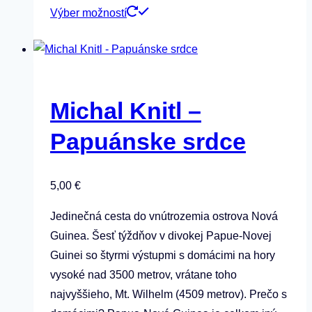
Tento
Výber možností
produkt
má
viacero
variantov.
Michal Knitl –
Možnosti
si
Papuánske srdce
môžete
vybrať
5,00
€
na
stránke
Jedinečná cesta do vnútrozemia ostrova Nová
produktu.
Guinea. Šesť týždňov v divokej Papue-Novej
Guinei so štyrmi výstupmi s domácimi na hory
vysoké nad 3500 metrov, vrátane toho
najvyššieho, Mt. Wilhelm (4509 metrov). Prečo s