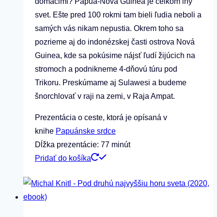
domácimi? Papua-Nová Guinea je celkom iný
svet. Ešte pred 100 rokmi tam bieli ľudia neboli a
samých vás nikam nepustia. Okrem toho sa
pozrieme aj do indonézskej časti ostrova Nová
Guinea, kde sa pokúsime nájsť ľudí žijúcich na
stromoch a podnikneme 4-dňovú túru pod
Trikoru. Preskúmame aj Sulawesi a budeme
šnorchlovať v raji na zemi, v Raja Ampat.
Prezentácia o ceste, ktorá je opísaná v
knihe
Papuánske srdce
Dĺžka prezentácie: 77 minút
Pridať do košíka