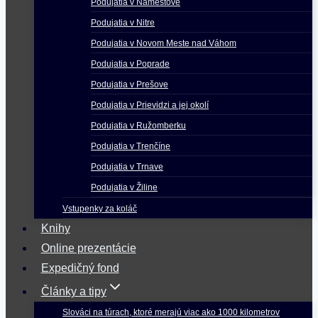
Podujatia v Námestove
Podujatia v Nitre
Podujatia v Novom Meste nad Váhom
Podujatia v Poprade
Podujatia v Prešove
Podujatia v Prievidzi a jej okolí
Podujatia v Ružomberku
Podujatia v Trenčíne
Podujatia v Trnave
Podujatia v Žiline
Vstupenky za koláč
Knihy
Online prezentácie
Expedičný fond
Články a tipy
Slováci na túrach, ktoré merajú viac ako 1000 kilometrov