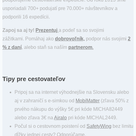
usporiadali 700+ podujatí pre 70.000+ návštevníkov a
podporili 16 expedícii.
Zapoj sa aj ty!
Prezentuj
a podeľ sa so svojimi
zážitkami. Pomáhaj ako
dobrovoľník,
podpor nás svojimi
2
% z daní
, alebo staň sa naším
partnerom
.
Tipy pre cestovateľov
Pripoj sa na internet výhodnejšie na Slovensku alebo
aj v zahraničí s e-simkou od
MobiMatter
(zľava 50% z
prvého nákupu do výšky 5€ pri kóde MICHA82449
alebo zľava 3€ na
Airalo
pri kóde MICHAL2449.
Počul si o cestovnom poistení od
SafetyWing
bez limitu
dĺžky jednej cesty? Odporúčame.