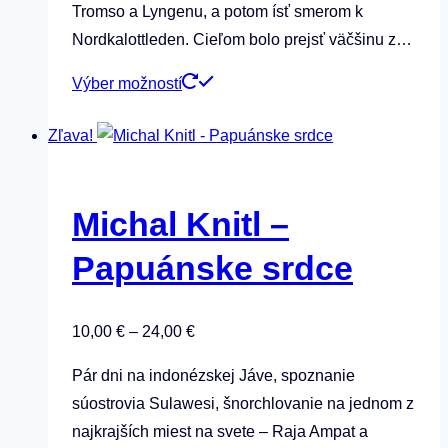
Tromso a Lyngenu, a potom ísť smerom k
14,00 €
Nordkalottleden. Cieľom bolo prejsť väčšinu z…
Tento
Výber možností
produkt
Zľava!
má
viacero
variantov.
Michal Knitl –
Možnosti
si
Papuánske srdce
môžete
vybrať
Price
10,00
€
–
24,00
€
na
range:
stránke
Pár dni na indonézskej Jáve, spoznanie
10,00 €
produktu.
súostrovia Sulawesi, šnorchlovanie na jednom z
through
najkrajších miest na svete – Raja Ampat a
24,00 €