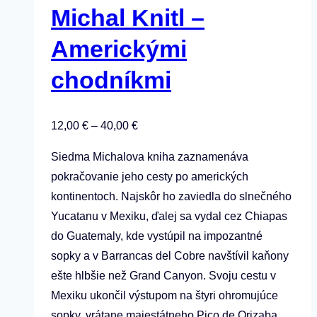
Michal Knitl –
Možnosti
si
Americkými
môžete
chodníkmi
vybrať
na
stránke
Price
12,00
€
–
40,00
€
produktu.
range:
Siedma Michalova kniha zaznamenáva
12,00 €
pokračovanie jeho cesty po amerických
through
kontinentoch. Najskôr ho zaviedla do slnečného
40,00 €
Yucatanu v Mexiku, ďalej sa vydal cez Chiapas
do Guatemaly, kde vystúpil na impozantné
sopky a v Barrancas del Cobre navštívil kaňony
ešte hlbšie než Grand Canyon. Svoju cestu v
Mexiku ukončil výstupom na štyri ohromujúce
sopky, vrátane majestátneho Pico de Orizaba.