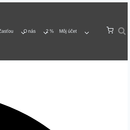
časťou
O nás
2 %
Môj účet