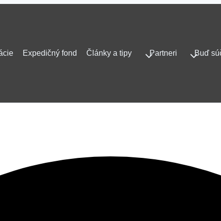
ácie
Expedičný fond
Články a tipy
Partneri
Buď sú