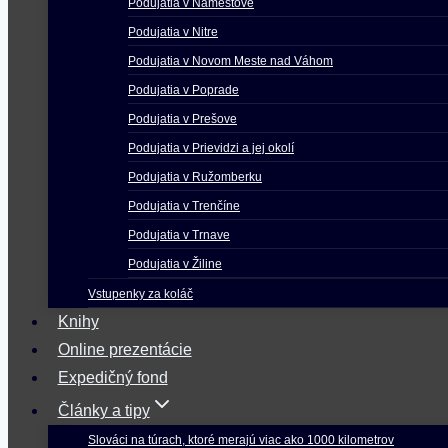
Podujatia v Námestove
Podujatia v Nitre
Podujatia v Novom Meste nad Váhom
Podujatia v Poprade
Podujatia v Prešove
Podujatia v Prievidzi a jej okolí
Podujatia v Ružomberku
Podujatia v Trenčíne
Podujatia v Trnave
Podujatia v Žiline
Vstupenky za koláč
Knihy
Online prezentácie
Expedičný fond
Články a tipy
Slováci na túrach, ktoré merajú viac ako 1000 kilometrov