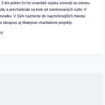
n 3 dni potom čo ho izraelské vojska zrovnali so zemou.
štátu a prechádzate sa krok od zamínovaných sutín. V
viatku. V Sýrii nazrieme do najzničenejších miesta
 okrajovo aj Matejove charitatívne projekty.
24