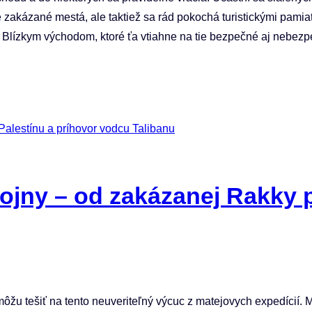
zakázané mestá, ale taktiež sa rád pokochá turistickými pamia
nie Blízkym východom, ktoré ťa vtiahne na tie bezpečné aj nebe
ojny – od zakázanej Rakky p
ôžu tešiť na tento neuveriteľný výcuc z matejovych expedícií. 