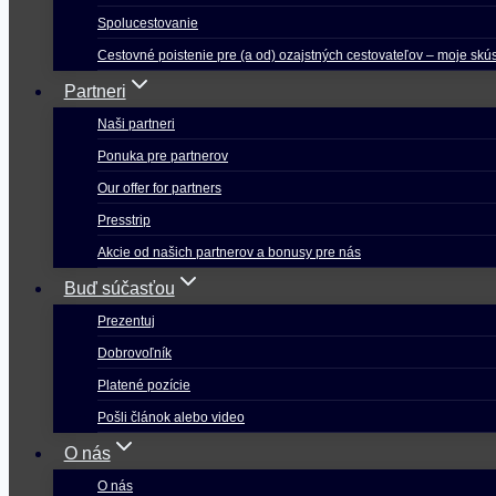
Spolucestovanie
Cestovné poistenie pre (a od) ozajstných cestovateľov – moje skú
Partneri
Naši partneri
Ponuka pre partnerov
Our offer for partners
Presstrip
Akcie od našich partnerov a bonusy pre nás
Buď súčasťou
Prezentuj
Dobrovoľník
Platené pozície
Pošli článok alebo video
O nás
O nás