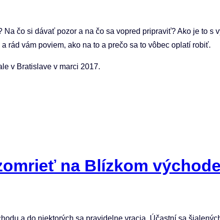
 Na čo si dávať pozor a na čo sa vopred pripraviť? Ako je to s 
 a rád vám poviem, ako na to a prečo sa to vôbec oplatí robiť.
le v Bratislave v marci 2017.
zomrieť na Blízkom východ
hodu a do niektorých sa pravidelne vracia. Účastní sa šialenýc