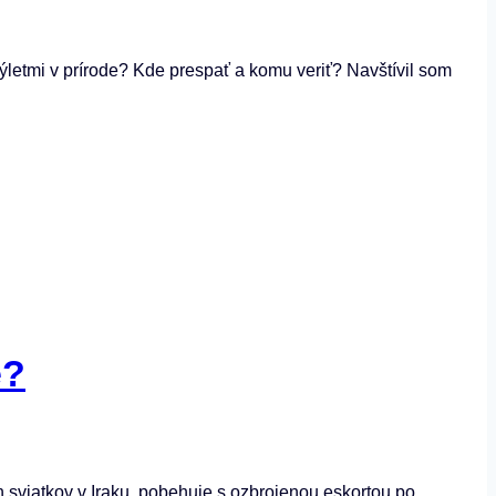
výletmi v prírode? Kde prespať a komu veriť? Navštívil som
e?
h sviatkov v Iraku, pobehuje s ozbrojenou eskortou po