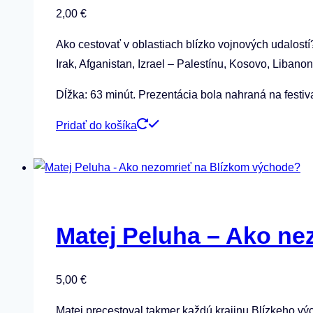
2,00
€
Ako cestovať v oblastiach blízko vojnových udalostí?
Irak, Afganistan, Izrael – Palestínu, Kosovo, Libanon
Dĺžka: 63 minút. Prezentácia bola nahraná na festiva
Pridať do košíka
Matej Peluha – Ako ne
5,00
€
Matej precestoval takmer každú krajinu Blízkeho výc