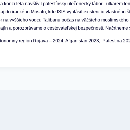
Na konci leta navštívil palestínsky utečenecký tábor Tulkarem le
 aj do irackého Mosulu, kde ISIS vyhlásil existenciu vlastného 
or najvyššieho vodcu Talibanu počas najväčšieho moslimského s
rajín a porozprávame o cestovateľskej bezpečnosti. Načrtneme si
autonomny region Rojava – 2024, Afganistan 2023, Palestina 20