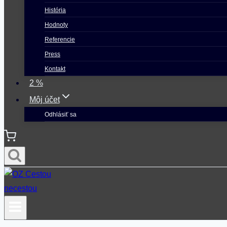
História
Hodnoty
Referencie
Press
Kontakt
2 %
Môj účet
Odhlásiť sa