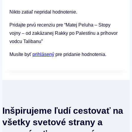
príhovor
Nikto zatiaľ nepridal hodnotenie.
vodcu
Talibanu
Pridajte prvú recenziu pre “Matej Peluha – Stopy
vojny – od zakázanej Rakky po Palestínu a príhovor
vodcu Talibanu”
Musíte byť
prihlásený
pre pridanie hodnotenia.
Inšpirujeme ľudí cestovať na
všetky svetové strany a