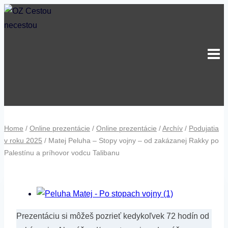
Skip
to
content
Home
/
Online prezentácie
/
Online prezentácie
/
Archív
/
Podujatia
v roku 2025
/
Matej Peluha – Stopy vojny – od zakázanej Rakky po
Palestínu a príhovor vodcu Talibanu
Prezentáciu si môžeš pozrieť kedykoľvek 72 hodín od