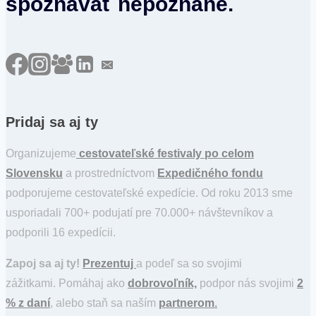
spoznávať nepoznané.
Pridaj sa aj ty
Organizujeme
cestovateľské festivaly po celom
Slovensku
a prostredníctvom
Expedičného fondu
podporujeme cestovateľské expedície. Od roku 2013 sme
usporiadali 700+ podujatí pre 70.000+ návštevníkov a
podporili 16 expedícii.
Zapoj sa aj ty!
Prezentuj
a podeľ sa so svojimi
zážitkami. Pomáhaj ako
dobrovoľník,
podpor nás svojimi
2
% z daní
, alebo staň sa naším
partnerom
.