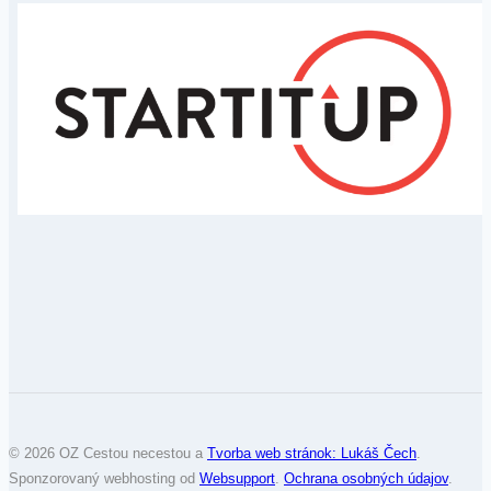
© 2026 OZ Cestou necestou a
Tvorba web stránok: Lukáš Čech
.
Sponzorovaný webhosting od
Websupport
.
Ochrana osobných údajov
.