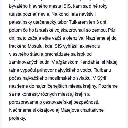
bývalého hlavného mesta ISIS, kam sa dlhé roky
turista pozrieť nevie. Na konci leta navštívil
palestínsky utečenecký tábor Tulkarem len 3 dni
potom čo ho izraelské vojska zrovnali so zemou. Pár
dní na to začala ešte väčšia ofenzíva. Nazrieme aj do
irackého Mosulu, kde ISIS vyhlásil existenciu
vlastného štátu a prechádzate sa krok od
zamínovaných sutín. V afgánskom Kandahári si Matej
tajne vypočul príhovor najvyššieho vodcu Talibanu
počas najväčšieho moslimského sviatku. V Sýrii
nazrieme do najzničenejších miesta krajiny. Pozrieme
sa na kontrasty rôznych miest aj krajín a
porozprávame o cestovateľskej bezpečnosti.
Načrtneme si okrajovo aj Matejove charitatívne
projekty.