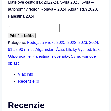
Matejove cesty: Irak 2022-24, Syria 2023, Syria –
autonomny region Rojava – 2024, Afganistan 2023,
Palestina 2024
množstvo
Matej
Pridať do košíka
Peluha
Kategórie:
Podujatia v roku 2025
,
2022
,
2023
,
2024
,
–
61 až 90 minút
,
Afganistan
,
Ázia
,
Blízky Východ
,
Irak
,
Stopy
Odporúčame
,
Palestína
,
slovenský
,
Sýria
,
vojnové
vojny
oblasti
–
Viac info
od
Recenzie (0)
zakázanej
Rakky
po
Recenzie
Palestínu
a