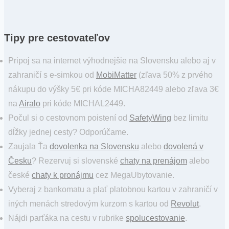
Tipy pre cestovateľov
Pripoj sa na internet výhodnejšie na Slovensku alebo aj v
zahraničí s e-simkou od
MobiMatter
(zľava 50% z prvého
nákupu do výšky 5€ pri kóde MICHA82449 alebo zľava 3€
na
Airalo
pri kóde MICHAL2449.
Počul si o cestovnom poistení od
SafetyWing
bez limitu
dĺžky jednej cesty? Odporúčame.
Zaujala Ťa
dovolenka na Slovensku
alebo
dovolená v
Česku
? Rezervuj si slovenské
chaty na prenájom
alebo
české
chaty k pronájmu
cez MegaUbytovanie.
Vyberaj z bankomatu a plať platobnou kartou v zahraničí v
iných menách stredovým kurzom s kartou od
Revolut
.
Nájdi parťáka na cestu v rubrike
spolucestovanie
.