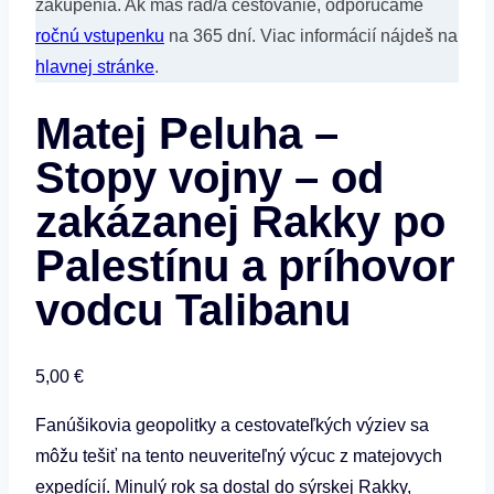
zakúpenia. Ak máš rad/a cestovanie, odporúčame
ročnú vstupenku
na 365 dní. Viac informácií nájdeš na
hlavnej stránke
.
Matej Peluha –
Stopy vojny – od
zakázanej Rakky po
Palestínu a príhovor
vodcu Talibanu
5,00
€
Fanúšikovia geopolitky a cestovateľkých výziev sa
môžu tešiť na tento neuveriteľný výcuc z matejovych
expedícií. Minulý rok sa dostal do sýrskej Rakky,