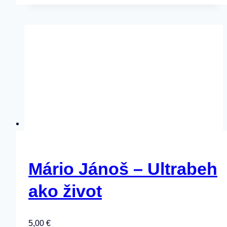
Mário Jánoš – Ultrabeh
ako život
5,00
€