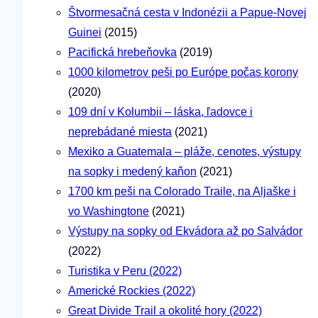
Štvormesačná cesta v Indonézii a Papue-Novej
Guinei
(2015)
Pacifická hrebeňovka
(2019)
1000 kilometrov peši po Európe počas korony
(2020)
109 dní v Kolumbii – láska, ľadovce i
neprebádané miesta
(2021)
Mexiko a Guatemala – pláže, cenotes, výstupy
na sopky i medený kaňon
(2021)
1700 km peši na Colorado Traile, na Aljaške i
vo Washingtone
(2021)
Výstupy na sopky od Ekvádora až po Salvádor
(2022)
Turistika v Peru (2022)
Americké Rockies (2022)
Great Divide Trail a okolité hory (2022)