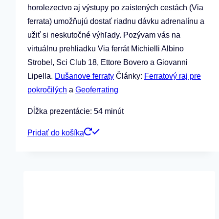
horolezectvo aj výstupy po zaistených cestách (Via
ferrata) umožňujú dostať riadnu dávku adrenalínu a
užiť si neskutočné výhľady. Pozývam vás na
virtuálnu prehliadku Via ferrát Michielli Albino
Strobel, Sci Club 18, Ettore Bovero a Giovanni
Lipella.
Dušanove ferraty
Články:
Ferratový raj pre
pokročilých
a
Geoferrating
Dĺžka prezentácie: 54 minút
Pridať do košíka