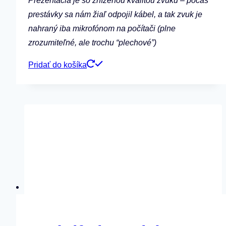
Prezentácia je so zníženou kvalitou zvuku – počas
prestávky sa nám žiaľ odpojil kábel, a tak zvuk je
nahraný iba mikrofónom na počítači (plne
zrozumiteľné, ale trochu “plechové”)
Pridať do košíka