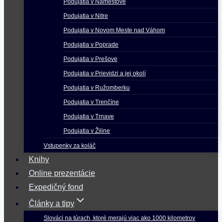
Podujatia v Námestove
Podujatia v Nitre
Podujatia v Novom Meste nad Váhom
Podujatia v Poprade
Podujatia v Prešove
Podujatia v Prievidzi a jej okolí
Podujatia v Ružomberku
Podujatia v Trenčíne
Podujatia v Trnave
Podujatia v Žiline
Vstupenky za koláč
Knihy
Online prezentácie
Expedičný fond
Články a tipy
Slováci na túrach, ktoré merajú viac ako 1000 kilometrov