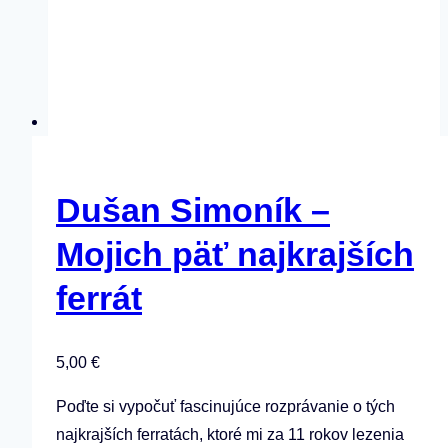
Dušan Simoník –
Mojich päť najkrajších
ferrát
5,00
€
Poďte si vypočuť fascinujúce rozprávanie o tých
najkrajších ferratách, ktoré mi za 11 rokov lezenia