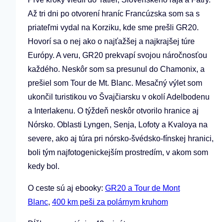
Až tri dni po otvorení hraníc Francúzska som sa s
priateľmi vydal na Korziku, kde sme prešli GR20.
Hovorí sa o nej ako o najťažšej a najkrajšej túre
Európy. A veru, GR20 prekvapí svojou náročnosťou
každého. Neskôr som sa presunul do Chamonix, a
prešiel som Tour de Mt. Blanc. Mesačný výlet som
ukončil turistikou vo Švajčiarsku v okolí Adelbodenu
a Interlakenu. O týždeň neskôr otvorilo hranice aj
Nórsko. Oblasti Lyngen, Senja, Lofoty a Kvaloya na
severe, ako aj túra pri nórsko-švédsko-fínskej hranici,
boli tým najfotogenickejším prostredím, v akom som
kedy bol.
O ceste sú aj ebooky:
GR20 a Tour de Mont
Blanc
,
400 km peši za polárnym kruhom