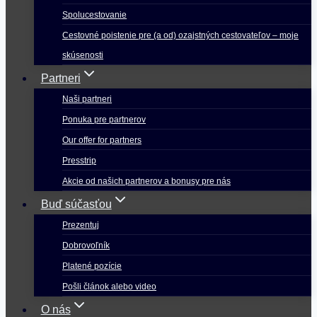
Spolucestovanie
Cestovné poistenie pre (a od) ozajstných cestovateľov – moje
skúsenosti
Partneri
Naši partneri
Ponuka pre partnerov
Our offer for partners
Presstrip
Akcie od našich partnerov a bonusy pre nás
Buď súčasťou
Prezentuj
Dobrovoľník
Platené pozície
Pošli článok alebo video
O nás