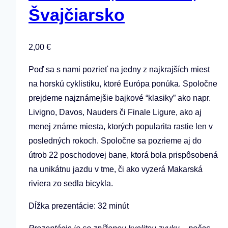
Švajčiarsko
2,00
€
Poď sa s nami pozrieť na jedny z najkrajších miest
na horskú cyklistiku, ktoré Európa ponúka. Spoločne
prejdeme najznámejšie bajkové “klasiky” ako napr.
Livigno, Davos, Nauders či Finale Ligure, ako aj
menej známe miesta, ktorých popularita rastie len v
posledných rokoch. Spoločne sa pozrieme aj do
útrob 22 poschodovej bane, ktorá bola prispôsobená
na unikátnu jazdu v tme, či ako vyzerá Makarská
riviera zo sedla bicykla.
Dĺžka prezentácie: 32 minút