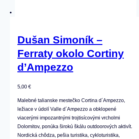
Dušan Simoník –
Ferraty okolo Cortiny
d’Ampezzo
5,00
€
Malebné talianske mestečko Cortina d´Ampezzo,
ležiace v údolí Valle d´Ampezzo a obklopené
viacerými impozantnými trojtisícovými vrcholmi
Dolomitov, ponúka širokú škálu outdoorových aktivít.
Nordická chôdza, pešia turistika, cykloturistika,