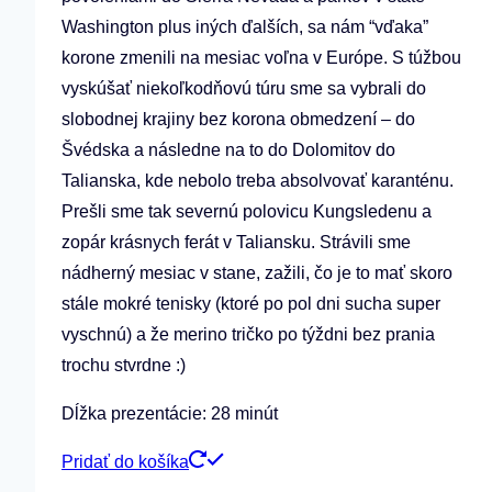
Washington plus iných ďalších, sa nám “vďaka”
korone zmenili na mesiac voľna v Európe. S túžbou
vyskúšať niekoľkodňovú túru sme sa vybrali do
slobodnej krajiny bez korona obmedzení – do
Švédska a následne na to do Dolomitov do
Talianska, kde nebolo treba absolvovať karanténu.
Prešli sme tak severnú polovicu Kungsledenu a
zopár krásnych ferát v Taliansku. Strávili sme
nádherný mesiac v stane, zažili, čo je to mať skoro
stále mokré tenisky (ktoré po pol dni sucha super
vyschnú) a že merino tričko po týždni bez prania
trochu stvrdne :)
Dĺžka prezentácie: 28 minút
Pridať do košíka