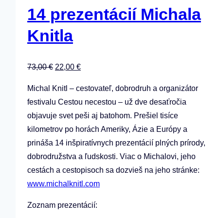
14 prezentácií Michala
Knitla
Pôvodná
Aktuálna
73,00
€
22,00
€
cena
cena
Michal Knitl – cestovateľ, dobrodruh a organizátor
bola:
je:
festivalu Cestou necestou – už dve desaťročia
73,00 €.
22,00 €.
objavuje svet peši aj batohom. Prešiel tisíce
kilometrov po horách Ameriky, Ázie a Európy a
prináša 14 inšpiratívnych prezentácií plných prírody,
dobrodružstva a ľudskosti. Viac o Michalovi, jeho
cestách a cestopisoch sa dozvieš na jeho stránke:
www.michalknitl.com
Zoznam prezentácií: