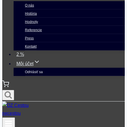
O nás
História
Hodnoty
Referencie
Press
Kontakt
2 %
Môj účet
Odhlásiť sa