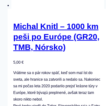
Michal Knitl – 1000 km
peši po Európe (GR20,
TMB, Nórsko)
5,00
€
Vrátime sa o pár rokov späť, keď som mal íst do
sveta, ale hranice sa zatvorili a nedalo sa. Nakoniec
sa mi počas leta 2020 podarilo prejsť krásne túry v
Európe, ktoré bývajú preplnené, avšak teraz tam
skoro nikto nebol.
Prvé kroky viedli do Tatier, Slovenského raja a Fatry.