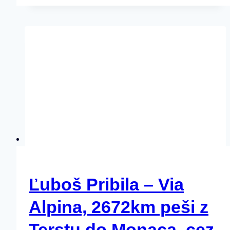
Ľuboš Pribila – Via
Alpina, 2672km peši z
Terstu do Monaca, cez