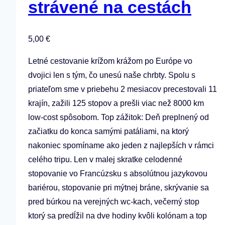
strávené na cestách
5,00
€
Letné cestovanie krížom krážom po Európe vo
dvojici len s tým, čo unesú naše chrbty. Spolu s
priateľom sme v priebehu 2 mesiacov precestovali 11
krajín, zažili 125 stopov a prešli viac než 8000 km
low-cost spôsobom. Top zážitok: Deň preplnený od
začiatku do konca samými patáliami, na ktorý
nakoniec spomíname ako jeden z najlepších v rámci
celého tripu. Len v malej skratke celodenné
stopovanie vo Francúzsku s absolútnou jazykovou
bariérou, stopovanie pri mýtnej bráne, skrývanie sa
pred búrkou na verejných wc-kach, večerný stop
ktorý sa predĺžil na dve hodiny kvôli kolónam a top