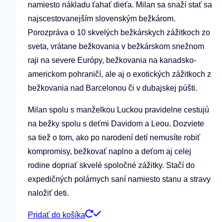
namiesto nákladu ťahať dieťa. Milan sa snaží stať sa
najscestovanejším slovenským bežkárom.
Porozpráva o 10 skvelých bežkárskych zážitkoch zo
sveta, vrátane bežkovania v bežkárskom snežnom
raji na severe Európy, bežkovania na kanadsko-
americkom pohraničí, ale aj o exotických zážitkoch z
bežkovania nad Barcelonou či v dubajskej púšti.
Milan spolu s manželkou Luckou pravidelne cestujú
na bežky spolu s deťmi Davidom a Leou. Dozviete
sa tiež o tom, ako po narodení detí nemusíte robiť
kompromisy, bežkovať naplno a deťom aj celej
rodine dopriať skvelé spoločné zážitky. Stačí do
expedičných polárnych saní namiesto stanu a stravy
naložiť deti.
Pridať do košíka