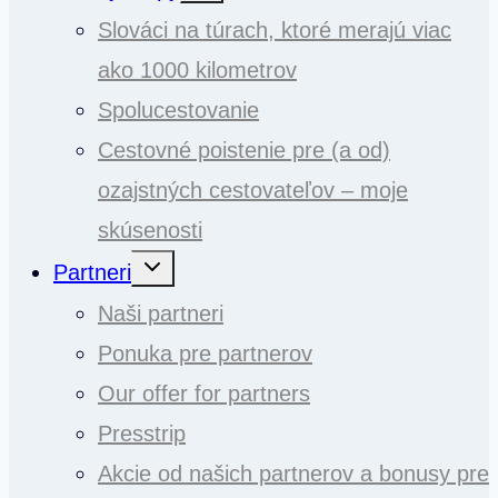
menu
Slováci na túrach, ktoré merajú viac
ako 1000 kilometrov
Spolucestovanie
Cestovné poistenie pre (a od)
ozajstných cestovateľov – moje
skúsenosti
Toggle
Partneri
child
menu
Naši partneri
Ponuka pre partnerov
Our offer for partners
Presstrip
Akcie od našich partnerov a bonusy pre