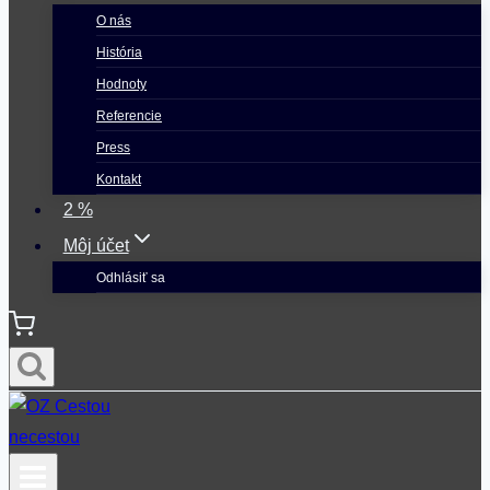
O nás
História
Hodnoty
Referencie
Press
Kontakt
2 %
Môj účet
Odhlásiť sa