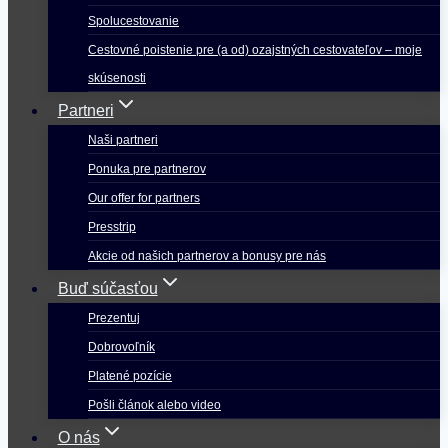
Spolucestovanie
Cestovné poistenie pre (a od) ozajstných cestovateľov – moje
skúsenosti
Partneri
Naši partneri
Ponuka pre partnerov
Our offer for partners
Presstrip
Akcie od našich partnerov a bonusy pre nás
Buď súčasťou
Prezentuj
Dobrovoľník
Platené pozície
Pošli článok alebo video
O nás