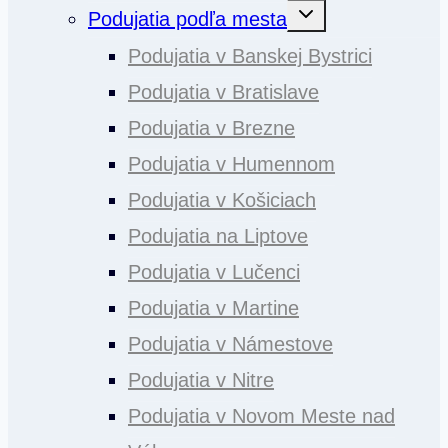
Toggle
Podujatia podľa mesta
child
menu
Podujatia v Banskej Bystrici
Podujatia v Bratislave
Podujatia v Brezne
Podujatia v Humennom
Podujatia v Košiciach
Podujatia na Liptove
Podujatia v Lučenci
Podujatia v Martine
Podujatia v Námestove
Podujatia v Nitre
Podujatia v Novom Meste nad