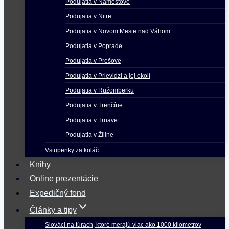
Podujatia v Námestove
Podujatia v Nitre
Podujatia v Novom Meste nad Váhom
Podujatia v Poprade
Podujatia v Prešove
Podujatia v Prievidzi a jej okolí
Podujatia v Ružomberku
Podujatia v Trenčíne
Podujatia v Trnave
Podujatia v Žiline
Vstupenky za koláč
Knihy
Online prezentácie
Expedičný fond
Články a tipy
Slováci na túrach, ktoré merajú viac ako 1000 kilometrov