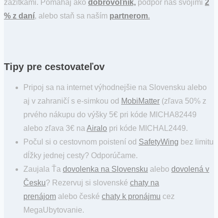
zážitkami. Pomáhaj ako
dobrovoľník,
podpor nás svojimi
2
% z daní
, alebo staň sa naším
partnerom
.
Tipy pre cestovateľov
Pripoj sa na internet výhodnejšie na Slovensku alebo
aj v zahraničí s e-simkou od
MobiMatter
(zľava 50% z
prvého nákupu do výšky 5€ pri kóde MICHA82449
alebo zľava 3€ na
Airalo
pri kóde MICHAL2449.
Počul si o cestovnom poistení od
SafetyWing
bez limitu
dĺžky jednej cesty? Odporúčame.
Zaujala Ťa
dovolenka na Slovensku
alebo
dovolená v
Česku
? Rezervuj si slovenské
chaty na
prenájom
alebo české
chaty k pronájmu
cez
MegaUbytovanie.