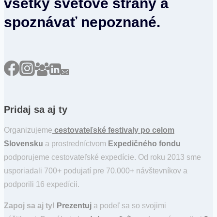
všetky svetové strany a
spoznávať nepoznané.
Pridaj sa aj ty
Organizujeme
cestovateľské festivaly po celom
Slovensku
a prostredníctvom
Expedičného fondu
podporujeme cestovateľské expedície. Od roku 2013 sme
usporiadali 700+ podujatí pre 70.000+ návštevníkov a
podporili 16 expedícii.
Zapoj sa aj ty!
Prezentuj
a podeľ sa so svojimi