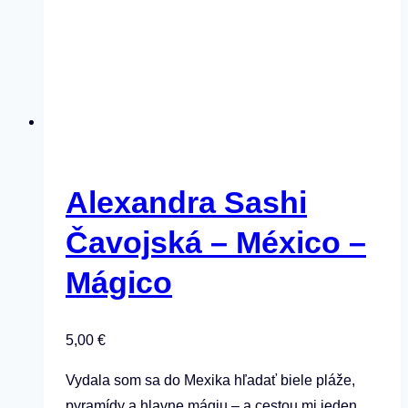
Alexandra Sashi
Čavojská – México –⁠⁠⁠⁠⁠⁠
Mágico
5,00
€
Vydala som sa do Mexika hľadať biele pláže,
pyramídy a hlavne mágiu – a cestou mi jeden