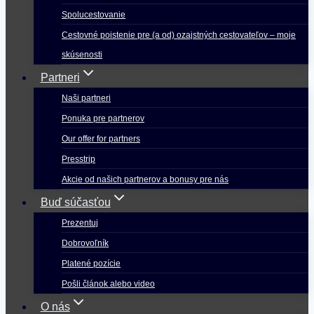
Spolucestovanie
Cestovné poistenie pre (a od) ozajstných cestovateľov – moje
skúsenosti
Partneri
Naši partneri
Ponuka pre partnerov
Our offer for partners
Presstrip
Akcie od našich partnerov a bonusy pre nás
Buď súčasťou
Prezentuj
Dobrovoľník
Platené pozície
Pošli článok alebo video
O nás