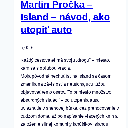
Martin Pročka –
Island –⁠⁠⁠⁠⁠⁠ návod, ako
utopiť auto
5,00
€
Každý cestovateľ má svoju „drogu“ – miesto,
kam sa s obľubou vracia.
Moja pôvodná nechuť ísť na Island sa časom
zmenila na závislosť a neutíchajúcu túžbu
objavovať tento ostrov. To prinieslo množstvo
absurdných situácií – od utopenia auta,
uviaznutie v snehovej búrke, cez prenocovanie v
cudzom dome, až po napísanie viacerých kníh a
založenie silnej komunity fanúšikov Islandu.