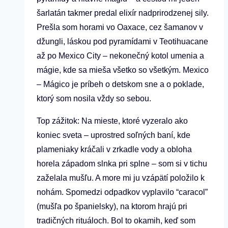
šarlatán takmer predal elixír nadprirodzenej sily.
Prešla som horami vo Oaxace, cez šamanov v
džungli, láskou pod pyramídami v Teotihuacane
až po Mexico City – nekonečný kotol umenia a
mágie, kde sa mieša všetko so všetkým. Mexico
– Mágico je príbeh o detskom sne a o poklade,
ktorý som nosila vždy so sebou.
Top zážitok: Na mieste, ktoré vyzeralo ako
koniec sveta – uprostred soľných baní, kde
plameniaky kráčali v zrkadle vody a obloha
horela západom slnka pri splne – som si v tichu
zaželala mušľu. A more mi ju vzápätí položilo k
nohám. Spomedzi odpadkov vyplavilo “caracol”
(mušľa po španielsky), na ktorom hrajú pri
tradičných rituáloch. Bol to okamih, keď som