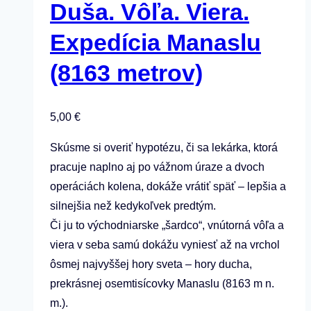
Duša. Vôľa. Viera.
Expedícia Manaslu
(8163 metrov)
5,00
€
Skúsme si overiť hypotézu, či sa lekárka, ktorá
pracuje naplno aj po vážnom úraze a dvoch
operáciách kolena, dokáže vrátiť späť – lepšia a
silnejšia než kedykoľvek predtým.
Či ju to východniarske „šardco“, vnútorná vôľa a
viera v seba samú dokážu vyniesť až na vrchol
ôsmej najvyššej hory sveta – hory ducha,
prekrásnej osemtisícovky Manaslu (8163 m n.
m.).