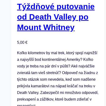
Týždňové putovanie
od Death Valley po
Mount Whitney
5,00
€
Koľko kilometrov by mal trek, ktorý spojí najnižší
a najvyšší bod kontinentálnej Ameriky? Koľko
vody je treba na pár dní v púšti? Aké najväčšie
zvieratá tam vieš stretnúť? Odpoveď na žiadnu z
týchto otázok som nevedela, keď som nadšene
prikývla kamarátovi na nápad kráčať na treku v
Death Valley. Zabezpečil mi množstvo odpovedí,
prekvapení a zážitkov, ktoré budem zdieľať v
prezentácii.