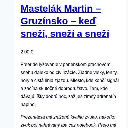
Mastelák Martin –
Gruzínsko – keď
sneží, sneží a sneží
2,00
€
Freeride lyžovanie v panenskom prachovom
snehu ďaleko od civilizácie. Žiadne vleky, len ty,
hory a čistá línia zjazdu. Miesto, kde končí signál
a začína skutočné dobrodružstvo. Tam, kde
dávajú líšky dobrú noc, zažiješ zimný adrenalín
naplno.
Prezentácia má zníženú kvalitu zvuku, nakoľko
zvuk bol nahrávaný iba cez notebook. Preto má