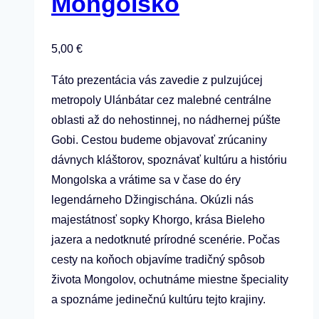
Mongolsko
5,00
€
Táto prezentácia vás zavedie z pulzujúcej
metropoly Ulánbátar cez malebné centrálne
oblasti až do nehostinnej, no nádhernej púšte
Gobi. Cestou budeme objavovať zrúcaniny
dávnych kláštorov, spoznávať kultúru a históriu
Mongolska a vrátime sa v čase do éry
legendárneho Džingischána. Okúzli nás
majestátnosť sopky Khorgo, krása Bieleho
jazera a nedotknuté prírodné scenérie. Počas
cesty na koňoch objavíme tradičný spôsob
života Mongolov, ochutnáme miestne špeciality
a spoznáme jedinečnú kultúru tejto krajiny.