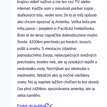
krajinu vidieť naživo a nie len cez TV alebo
internet. Keďže som v minulosti prešiel zopár
diaľkových trás, vedel som, že to je môj spôsob
ako chcem spoznať aj Ameriku. Voľba bola pre
mňa jasná – prejdem si Pacifickú hrebeňovku.
Bolo to do teraz najväčšie dobrodruzstvo mojho
života. 4200km prechodu po horách, lesoch,
púšti a snehu. 5 mesiacov zdanlivo
jednoduchého života, nebezpečných snežných
prechodov, brodov riek, ale aj vysokých teplôt a
nedostatku vody. Nechýbali ani stretnutia s
medvedmi, štrkáčmi ako aj nočné návštevy
zvery. No aj napriek tažším chvíľam to bol skvelý
čas plný zážitkov, spoznávania ameriky, ale aj
seba samého.
Pridať do košíka