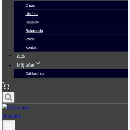
O nás
História
Hodnoty
Referencie
Press
Kontakt
2 %
Môj účet
Odhlásiť sa