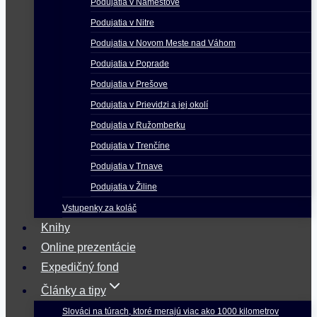
Podujatia v Námestove
Podujatia v Nitre
Podujatia v Novom Meste nad Váhom
Podujatia v Poprade
Podujatia v Prešove
Podujatia v Prievidzi a jej okolí
Podujatia v Ružomberku
Podujatia v Trenčíne
Podujatia v Trnave
Podujatia v Žiline
Vstupenky za koláč
Knihy
Online prezentácie
Expedičný fond
Články a tipy
Slováci na túrach, ktoré merajú viac ako 1000 kilometrov