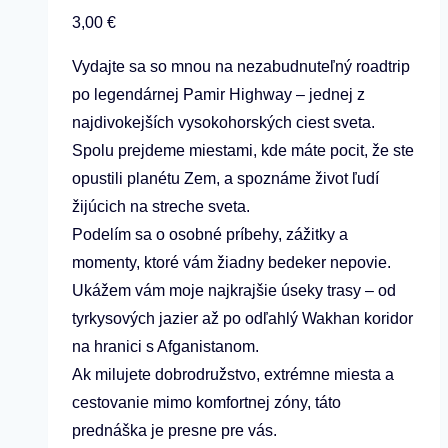
3,00
€
Vydajte sa so mnou na nezabudnuteľný roadtrip
po legendárnej Pamir Highway – jednej z
najdivokejších vysokohorských ciest sveta.
Spolu prejdeme miestami, kde máte pocit, že ste
opustili planétu Zem, a spoznáme život ľudí
žijúcich na streche sveta.
Podelím sa o osobné príbehy, zážitky a
momenty, ktoré vám žiadny bedeker nepovie.
Ukážem vám moje najkrajšie úseky trasy – od
tyrkysových jazier až po odľahlý Wakhan koridor
na hranici s Afganistanom.
Ak milujete dobrodružstvo, extrémne miesta a
cestovanie mimo komfortnej zóny, táto
prednáška je presne pre vás.