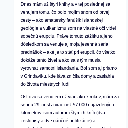
Dnes mám už štyri knihy a v tej poslednej sa
venujem tomu, čo bolo mojím snom od prvej
cesty – ako amatérsky fanúšik islandskej
geológie a vulkanizmu som na vlastné oči videl
sopečnú erupciu. Práve tomuto zážitku a jeho
dôsledkom sa venuje aj moja jesenná séria
prednášok – aké je to stáť pri erupcii, čo všetko
dokáže tento živel a ako sa s tým musia
vyrovnať samotní Islanďania. Bol som aj priamo
v Grindavíku, kde láva zničila domy a zasiahla
do života miestnych ľudí.
Ostrovu sa venujem už viac ako 7 rokov, mám za
sebou 29 ciest a viac než 57 000 najazdených
kilometrov, som autorom štyroch kníh (dva
cestopisy a dve náučné publikácie) a