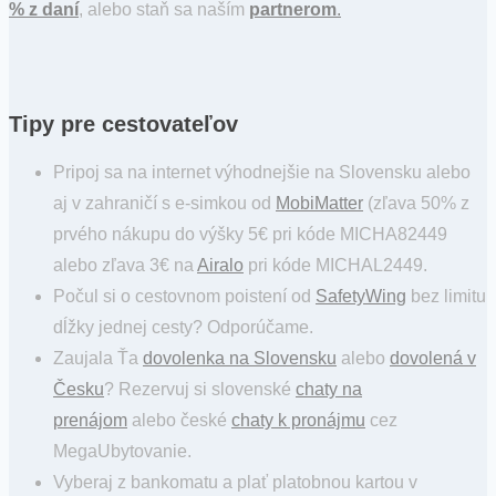
% z daní
, alebo staň sa naším
partnerom
.
Tipy pre cestovateľov
Pripoj sa na internet výhodnejšie na Slovensku alebo
aj v zahraničí s e-simkou od
MobiMatter
(zľava 50% z
prvého nákupu do výšky 5€ pri kóde MICHA82449
alebo zľava 3€ na
Airalo
pri kóde MICHAL2449.
Počul si o cestovnom poistení od
SafetyWing
bez limitu
dĺžky jednej cesty? Odporúčame.
Zaujala Ťa
dovolenka na Slovensku
alebo
dovolená v
Česku
? Rezervuj si slovenské
chaty na
prenájom
alebo české
chaty k pronájmu
cez
MegaUbytovanie.
Vyberaj z bankomatu a plať platobnou kartou v