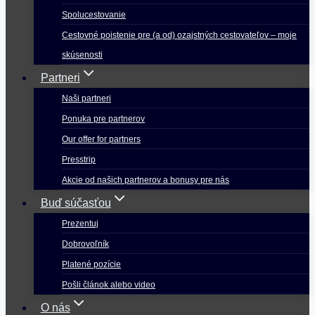
Spolucestovanie
Cestovné poistenie pre (a od) ozajstných cestovateľov – moje
skúsenosti
Partneri
Naši partneri
Ponuka pre partnerov
Our offer for partners
Presstrip
Akcie od našich partnerov a bonusy pre nás
Buď súčasťou
Prezentuj
Dobrovoľník
Platené pozície
Pošli článok alebo video
O nás