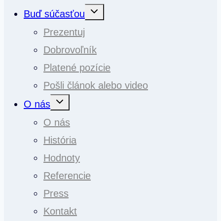
Toggle
Buď súčasťou
child
menu
Prezentuj
Dobrovoľník
Platené pozície
Pošli článok alebo video
Toggle
O nás
child
menu
O nás
História
Hodnoty
Referencie
Press
Kontakt