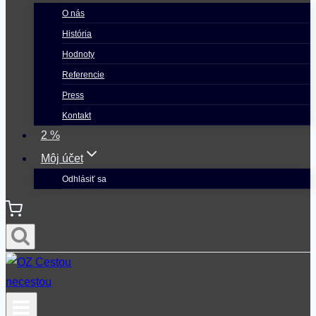
O nás
História
Hodnoty
Referencie
Press
Kontakt
2 %
Môj účet
Odhlásiť sa