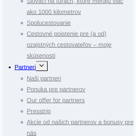
Slováci na túrach, ktoré merajú viac
ako 1000 kilometrov
Spolucestovanie
Cestovné poistenie pre (a od)
ozajstných cestovateľov – moje
skúsenosti
Toggle
Partneri
child
menu
Naši partneri
Ponuka pre partnerov
Our offer for partners
Presstrip
Akcie od našich partnerov a bonusy pre
nás