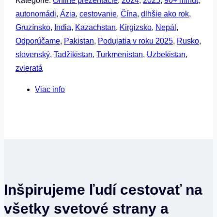
Kategórie:
Online prezentácie
,
2024
,
2025
,
90+ minút
,
Zuzana
autonomádi
,
Ázia
,
cestovanie
,
Čína
,
dlhšie ako rok
,
Brichtovci
Gruzínsko
,
India
,
Kazachstan
,
Kirgizsko
,
Nepál
,
–
Odporúčame
,
Pakistan
,
Podujatia v roku 2025
,
Rusko
,
Z
slovenský
,
Tadžikistan
,
Turkmenistan
,
Uzbekistan
,
útulku
zvieratá
až
Viac info
do
Tibetu
na
43-
ročnom
nákladiaku
Inšpirujeme ľudí cestovať na
všetky svetové strany a