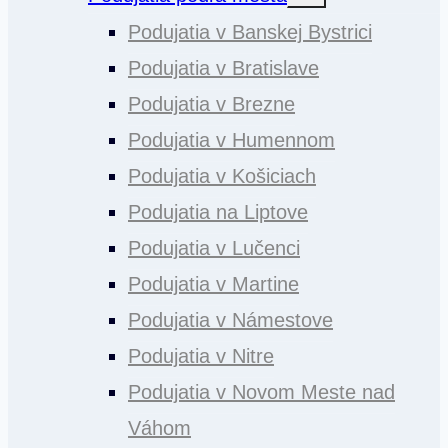
menu
Podujatia v Banskej Bystrici
Podujatia v Bratislave
Podujatia v Brezne
Podujatia v Humennom
Podujatia v Košiciach
Podujatia na Liptove
Podujatia v Lučenci
Podujatia v Martine
Podujatia v Námestove
Podujatia v Nitre
Podujatia v Novom Meste nad
Váhom