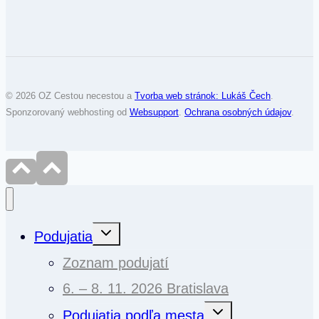
© 2026 OZ Cestou necestou a
Tvorba web stránok: Lukáš Čech
.
Sponzorovaný webhosting od
Websupport
.
Ochrana osobných údajov
.
Toggle
Podujatia
child
menu
Zoznam podujatí
6. – 8. 11. 2026 Bratislava
Toggle
Podujatia podľa mesta
child