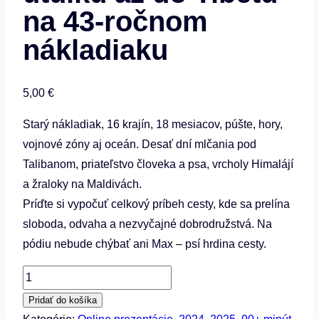
na 43-ročnom
nákladiaku
5,00
€
Starý nákladiak, 16 krajín, 18 mesiacov, púšte, hory,
vojnové zóny aj oceán. Desať dní mlčania pod
Talibanom, priateľstvo človeka a psa, vrcholy Himalájí
a žraloky na Maldivách.
Príďte si vypočuť celkový príbeh cesty, kde sa prelína
sloboda, odvaha a nezvyčajné dobrodružstvá. Na
pódiu nebude chýbať ani Max – psí hrdina cesty.
množstvo
Ondrej
Pridať do košíka
a