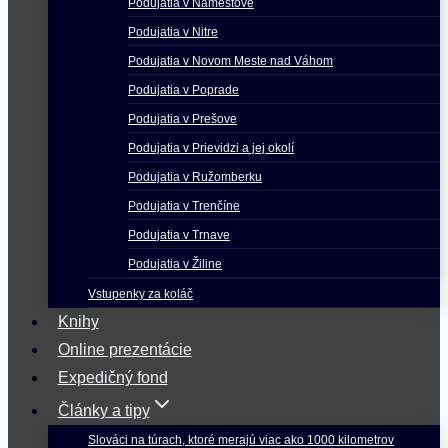
Podujatia v Námestove
Podujatia v Nitre
Podujatia v Novom Meste nad Váhom
Podujatia v Poprade
Podujatia v Prešove
Podujatia v Prievidzi a jej okolí
Podujatia v Ružomberku
Podujatia v Trenčíne
Podujatia v Trnave
Podujatia v Žiline
Vstupenky za koláč
Knihy
Online prezentácie
Expedičný fond
Články a tipy
Slováci na túrach, ktoré merajú viac ako 1000 kilometrov