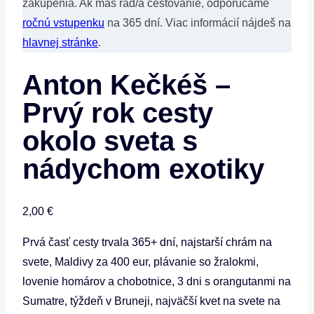
zakúpenia. Ak máš rad/a cestovanie, odporúčame
ročnú vstupenku
na 365 dní. Viac informácií nájdeš na
hlavnej stránke
.
Anton Kečkéš –
Prvý rok cesty
okolo sveta s
nádychom exotiky
2,00
€
Prvá časť cesty trvala 365+ dní, najstarší chrám na
svete, Maldivy za 400 eur, plávanie so žralokmi,
lovenie homárov a chobotnice, 3 dni s orangutanmi na
Sumatre, týždeň v Bruneji, najväčší kvet na svete na