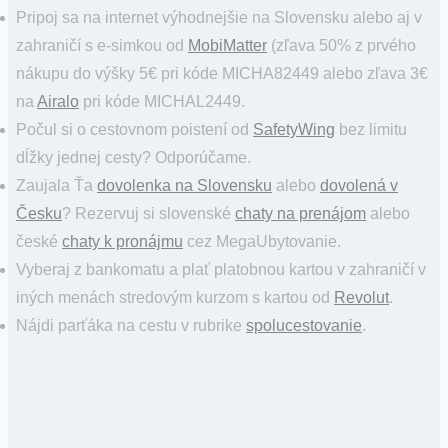
Pripoj sa na internet výhodnejšie na Slovensku alebo aj v
zahraničí s e-simkou od
MobiMatter
(zľava 50% z prvého
nákupu do výšky 5€ pri kóde MICHA82449 alebo zľava 3€
na
Airalo
pri kóde MICHAL2449.
Počul si o cestovnom poistení od
SafetyWing
bez limitu
dĺžky jednej cesty? Odporúčame.
Zaujala Ťa
dovolenka na Slovensku
alebo
dovolená v
Česku
? Rezervuj si slovenské
chaty na prenájom
alebo
české
chaty k pronájmu
cez MegaUbytovanie.
Vyberaj z bankomatu a plať platobnou kartou v zahraničí v
iných menách stredovým kurzom s kartou od
Revolut
.
Nájdi parťáka na cestu v rubrike
spolucestovanie
.