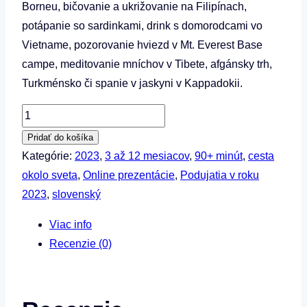
Borneu, bičovanie a ukrižovanie na Filipínach,
potápanie so sardinkami, drink s domorodcami vo
Vietname, pozorovanie hviezd v Mt. Everest Base
campe, meditovanie mníchov v Tibete, afgánsky trh,
Turkménsko či spanie v jaskyni v Kappadokii.
množstvo
Anton
Pridať do košíka
Kečkéš
Kategórie:
2023
,
3 až 12 mesiacov
,
90+ minút
,
cesta
–
okolo sveta
,
Online prezentácie
,
Podujatia v roku
Prvý
2023
,
slovenský
rok
Viac info
cesty
Recenzie (0)
okolo
sveta
s
nádychom