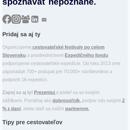
spoznávať nepoznané.
Pridaj sa aj ty
Organizujeme
cestovateľské festivaly po celom
Slovensku
a prostredníctvom
Expedičného fondu
podporujeme cestovateľské expedície. Od roku 2013 sme
usporiadali 700+ podujatí pre 70.000+ návštevníkov a
podporili 16 expedícii.
Zapoj sa aj ty!
Prezentuj
a podeľ sa so svojimi
zážitkami. Pomáhaj ako
dobrovoľník,
podpor nás svojimi
2
% z daní
, alebo staň sa naším
partnerom
.
Tipy pre cestovateľov