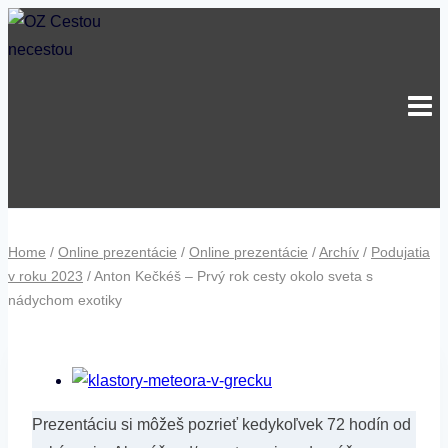
Skip
to
content
Home
/
Online prezentácie
/
Online prezentácie
/
Archív
/
Podujatia
v roku 2023
/
Anton Kečkéš – Prvý rok cesty okolo sveta s
nádychom exotiky
Prezentáciu si môžeš pozrieť kedykoľvek 72 hodín od