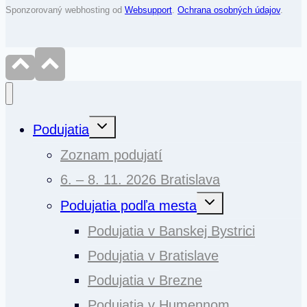
Sponzorovaný webhosting od
Websupport
.
Ochrana osobných údajov
.
Toggle
Podujatia
child
menu
Zoznam podujatí
6. – 8. 11. 2026 Bratislava
Toggle
Podujatia podľa mesta
child
menu
Podujatia v Banskej Bystrici
Podujatia v Bratislave
Podujatia v Brezne
Podujatia v Humennom