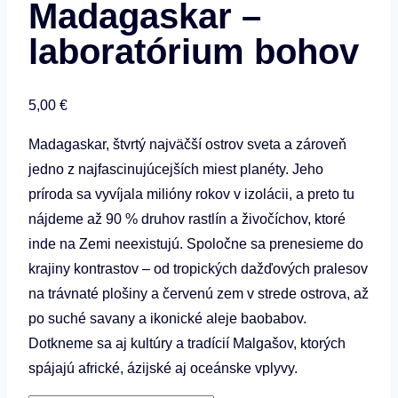
Madagaskar –⁠⁠⁠⁠⁠⁠
laboratórium bohov
5,00
€
Madagaskar, štvrtý najväčší ostrov sveta a zároveň
jedno z najfascinujúcejších miest planéty. Jeho
príroda sa vyvíjala milióny rokov v izolácii, a preto tu
nájdeme až 90 % druhov rastlín a živočíchov, ktoré
inde na Zemi neexistujú. Spoločne sa prenesieme do
krajiny kontrastov – od tropických dažďových pralesov
na trávnaté plošiny a červenú zem v strede ostrova, až
po suché savany a ikonické aleje baobabov.
Dotkneme sa aj kultúry a tradícií Malgašov, ktorých
spájajú africké, ázijské aj oceánske vplyvy.