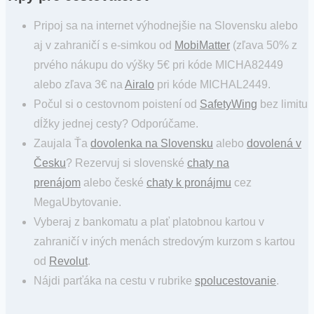
Pripoj sa na internet výhodnejšie na Slovensku alebo
aj v zahraničí s e-simkou od
MobiMatter
(zľava 50% z
prvého nákupu do výšky 5€ pri kóde MICHA82449
alebo zľava 3€ na
Airalo
pri kóde MICHAL2449.
Počul si o cestovnom poistení od
SafetyWing
bez limitu
dĺžky jednej cesty? Odporúčame.
Zaujala Ťa
dovolenka na Slovensku
alebo
dovolená v
Česku
? Rezervuj si slovenské
chaty na
prenájom
alebo české
chaty k pronájmu
cez
MegaUbytovanie.
Vyberaj z bankomatu a plať platobnou kartou v
zahraničí v iných menách stredovým kurzom s kartou
od
Revolut
.
Nájdi parťáka na cestu v rubrike
spolucestovanie
.