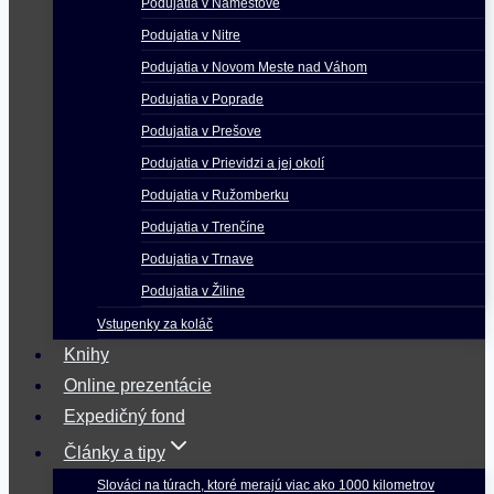
Podujatia v Námestove
Podujatia v Nitre
Podujatia v Novom Meste nad Váhom
Podujatia v Poprade
Podujatia v Prešove
Podujatia v Prievidzi a jej okolí
Podujatia v Ružomberku
Podujatia v Trenčíne
Podujatia v Trnave
Podujatia v Žiline
Vstupenky za koláč
Knihy
Online prezentácie
Expedičný fond
Články a tipy
Slováci na túrach, ktoré merajú viac ako 1000 kilometrov