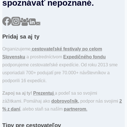
spoznávať nepoznané.
Pridaj sa aj ty
Organizujeme
cestovateľské festivaly po celom
Slovensku
a prostredníctvom
Expedičného fondu
podporujeme cestovateľské expedície. Od roku 2013 sme
usporiadali 700+ podujatí pre 70.000+ návštevníkov a
podporili 16 expedícii.
Zapoj sa aj ty!
Prezentuj
a podeľ sa so svojimi
zážitkami. Pomáhaj ako
dobrovoľník,
podpor nás svojimi
2
% z daní
, alebo staň sa naším
partnerom
.
Tipy pre cestovateľov