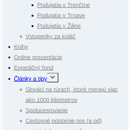
Podujatia v Trenčíne
Podujatia v Trnave
Podujatia v Žiline
Vstupenky za koláč
Knihy
Online prezentácie
Expedičný fond
Toggle
Články a tipy
child
menu
Slováci na túrach, ktoré merajú viac
ako 1000 kilometrov
Spolucestovanie
Cestovné poistenie pre (a od)