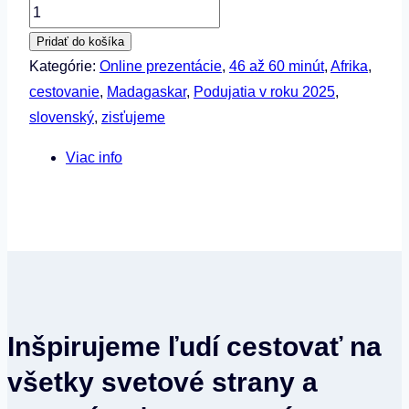
množstvo
Filip
Pridať do košíka
Hložný
Kategórie:
Online prezentácie
,
46 až 60 minút
,
Afrika
,
a
cestovanie
,
Madagaskar
,
Podujatia v roku 2025
,
Barbora
slovenský
,
zisťujeme
Horniačková
Viac info
–
Madagaskar
–⁠⁠⁠⁠⁠⁠
laboratórium
bohov
Inšpirujeme ľudí cestovať na
všetky svetové strany a