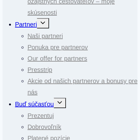
ozajstných cestovateľov – moje
skúsenosti
Toggle
Partneri
child
menu
Naši partneri
Ponuka pre partnerov
Our offer for partners
Presstrip
Akcie od našich partnerov a bonusy pre
nás
Toggle
Buď súčasťou
child
menu
Prezentuj
Dobrovoľník
Platené pozície