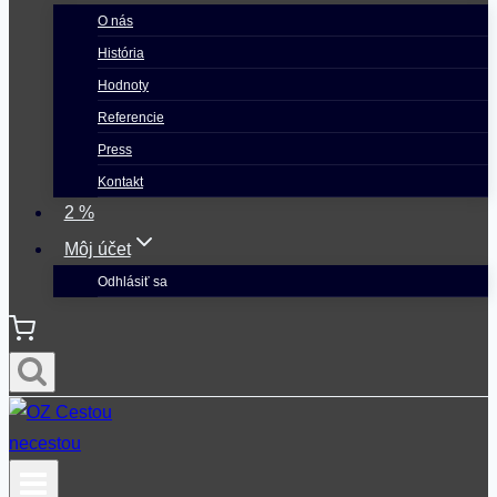
O nás
História
Hodnoty
Referencie
Press
Kontakt
2 %
Môj účet
Odhlásiť sa