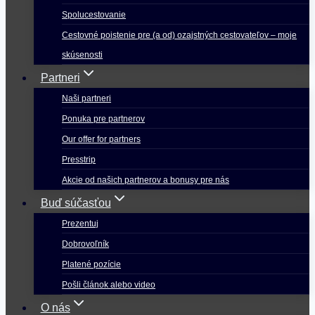
Spolucestovanie
Cestovné poistenie pre (a od) ozajstných cestovateľov – moje
skúsenosti
Partneri
Naši partneri
Ponuka pre partnerov
Our offer for partners
Presstrip
Akcie od našich partnerov a bonusy pre nás
Buď súčasťou
Prezentuj
Dobrovoľník
Platené pozície
Pošli článok alebo video
O nás