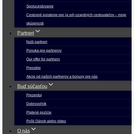
Spolucestovanie
Cestovné poistenie pre (a od) ozajstných cestovateľov – moje
skúsenosti
Partneri
Naši partneri
Ponuka pre partnerov
Our offer for partners
Presstrip
Akcie od našich partnerov a bonusy pre nás
Buď súčasťou
Prezentuj
Dobrovoľník
Platené pozície
Pošli článok alebo video
O nás