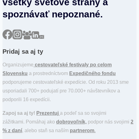
všetky svetové strany a
spoznávať nepoznané.
Pridaj sa aj ty
Organizujeme
cestovateľské festivaly po celom
Slovensku
a prostredníctvom
Expedičného fondu
podporujeme cestovateľské expedície. Od roku 2013 sme
usporiadali 700+ podujatí pre 70.000+ návštevníkov a
podporili 16 expedícii.
Zapoj sa aj ty!
Prezentuj
a podeľ sa so svojimi
zážitkami. Pomáhaj ako
dobrovoľník,
podpor nás svojimi
2
% z daní
, alebo staň sa naším
partnerom
.