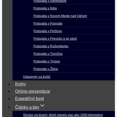
Podujatia v Námestove
Podujatia v Nitre
Podujatia v Novom Meste nad Váhom
Podujatia v Poprade
Podujatia v Prešove
Podujatia v Prievidzi a jej okolí
Podujatia v Ružomberku
Podujatia v Trenčíne
Podujatia v Trnave
Podujatia v Žiline
Vstupenky za koláč
Knihy
Online prezentácie
Expedičný fond
Články a tipy
Slováci na túrach, ktoré merajú viac ako 1000 kilometrov