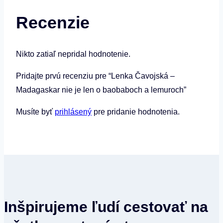
baobaboch
Recenzie
a
lemuroch
Nikto zatiaľ nepridal hodnotenie.
Pridajte prvú recenziu pre “Lenka Čavojská –
Madagaskar nie je len o baobaboch a lemuroch”
Musíte byť
prihlásený
pre pridanie hodnotenia.
Inšpirujeme ľudí cestovať na