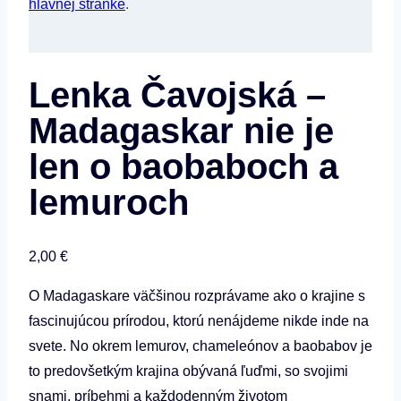
hlavnej stránke
.
Lenka Čavojská –
Madagaskar nie je
len o baobaboch a
lemuroch
2,00
€
O Madagaskare väčšinou rozprávame ako o krajine s
fascinujúcou prírodou, ktorú nenájdeme nikde inde na
svete. No okrem lemurov, chameleónov a baobabov je
to predovšetkým krajina obývaná ľuďmi, so svojimi
snami, príbehmi a každodenným životom