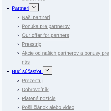
Toggle
Partneri
child
menu
Naši partneri
Ponuka pre partnerov
Our offer for partners
Presstrip
Akcie od našich partnerov a bonusy pre
nás
Toggle
Buď súčasťou
child
menu
Prezentuj
Dobrovoľník
Platené pozície
Pošli článok alebo video