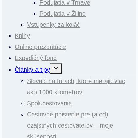
Podujatia v Trnave
Podujatia v Žiline
Vstupenky za koláč
Knihy
Online prezentácie
Expedičný fond
Toggle
Články a tipy
child
menu
Slováci na túrach, ktoré merajú viac
ako 1000 kilometrov
Spolucestovanie
Cestovné poistenie pre (a od)
ozajstných cestovateľov – moje
skúsenosti