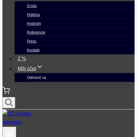
O nás
História
Hodnoty
Referencie
Press
Kontakt
2 %
Môj účet
Odhlásiť sa