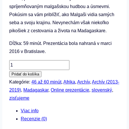
spríjemňovaným malgašskou hudbou a úsmevmi.
Pokúsim sa vám priblížiť, ako Malgaši vidia samých
seba a svoju krajinu. Nevynechám však niekoľko
pikošiek z cestovania a života na Madagaskare.
Dĺžka: 59 minút. Prezentácia bola nahraná v marci
2016 v Bratislave.
množstvo
Lenka
Pridať do košíka
Čavojská
Kategórie:
46 až 60 minút
,
Afrika
,
Archív
,
Archív (2013-
-
2019)
,
Madagaskar
,
Online prezentácie
,
slovenský
,
Madagaskar
zisťujeme
nie
Viac info
je
Recenzie (0)
len
o