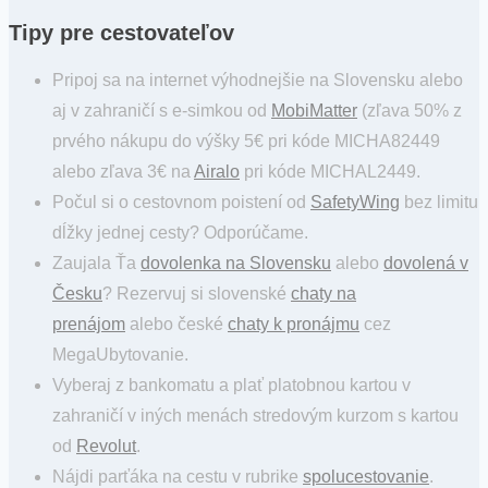
Tipy pre cestovateľov
Pripoj sa na internet výhodnejšie na Slovensku alebo
aj v zahraničí s e-simkou od
MobiMatter
(zľava 50% z
prvého nákupu do výšky 5€ pri kóde MICHA82449
alebo zľava 3€ na
Airalo
pri kóde MICHAL2449.
Počul si o cestovnom poistení od
SafetyWing
bez limitu
dĺžky jednej cesty? Odporúčame.
Zaujala Ťa
dovolenka na Slovensku
alebo
dovolená v
Česku
? Rezervuj si slovenské
chaty na
prenájom
alebo české
chaty k pronájmu
cez
MegaUbytovanie.
Vyberaj z bankomatu a plať platobnou kartou v
zahraničí v iných menách stredovým kurzom s kartou
od
Revolut
.
Nájdi parťáka na cestu v rubrike
spolucestovanie
.