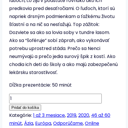
ľuďoch, čo žijú v podstate rovnako ako ich
predkovia pred desaťročiami. O ľuďoch, ktorí sú
napriek drsným podmienkam a ťažkému životu
šťastní a na nič sa nesťažujú. Top zážitok:
Dozviete sa ako sa lovia soby v tundre lasom.
Ako sa “šoféruje” sobí záprah, ako vykonávať
potrebu uprostred stáda. Prečo sa Nenci
neumývajú a prečo jedia surový špik z kostí. Ako
chodia ich deti do školy a ako majú zabezpečenú
lekársku starostlivosť.
Dĺžka prezentácie: 50 minút
množstvo
Marcel
Pridať do košíka
Rebro
Kategórie:
1 až 3 mesiace
,
2019
,
2020
,
46 až 60
-
minút
,
Ázia
,
Európa
,
Odporúčame
,
Online