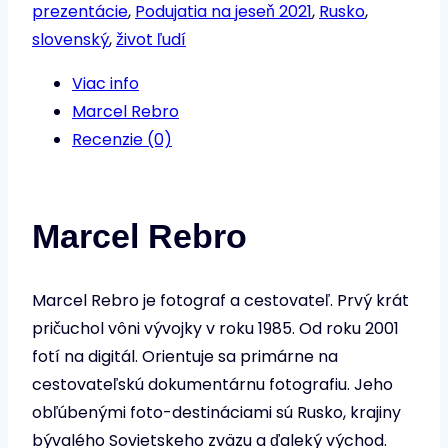
Nenci
prezentácie
,
Podujatia na jeseň 2021
,
Rusko
,
–
slovenský
,
život ľudí
kočovníci
Viac info
ruského
Marcel Rebro
severu
Recenzie (0)
Marcel Rebro
Marcel Rebro je fotograf a cestovateľ. Prvý krát
pričuchol vôni vývojky v roku 1985. Od roku 2001
fotí na digitál. Orientuje sa primárne na
cestovateľskú dokumentárnu fotografiu. Jeho
obľúbenými foto-destináciami sú Rusko, krajiny
bývalého Sovietskeho zväzu a ďaleký východ.