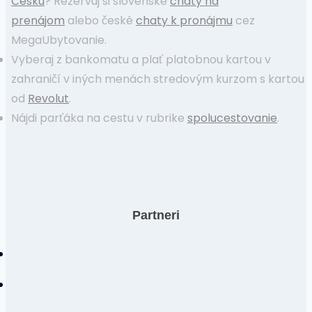
Česku
? Rezervuj si slovenské
chaty na
prenájom
alebo české
chaty k pronájmu
cez
MegaUbytovanie.
Vyberaj z bankomatu a plať platobnou kartou v
zahraničí v iných menách stredovým kurzom s kartou
od
Revolut
.
Nájdi parťáka na cestu v rubrike
spolucestovanie
.
Partneri