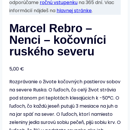
odporúčame
ročnú vstupenku
na 365 dní. Viac
informácií nájdeš na
hlavnej stránke
.
Marcel Rebro –
Nenci – kočovníci
ruského severu
5,00
€
Rozprávanie o živote kočovných pastierov sobov
na severe Ruska. O ľuďoch, čo celý život strávia
pod stanom pri teplotách klesajúcich k -50°C. O
ľuďoch, čo každú jeseň putujú 3 mesiace na juh a
na jar späť na sever. O ľuďoch, ktorí namiesto
zeleniny jedia surovú sobiu pečeň, pijú sobiu krv. O