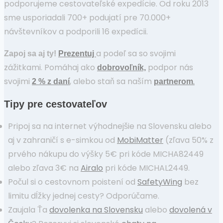
podporujeme cestovateľské expedície. Od roku 2013
sme usporiadali 700+ podujatí pre 70.000+
návštevníkov a podporili 16 expedícii.
a podeľ sa so svojimi
Zapoj sa aj ty!
Prezentuj
zážitkami. Pomáhaj ako
podpor nás
dobrovoľník,
svojimi
, alebo staň sa naším
.
2 % z daní
partnerom
Tipy pre cestovateľov
Pripoj sa na internet výhodnejšie na Slovensku alebo
aj v zahraničí s e-simkou od
MobiMatter
(zľava 50% z
prvého nákupu do výšky 5€ pri kóde MICHA82449
alebo zľava 3€ na
Airalo
pri kóde MICHAL2449.
Počul si o cestovnom poistení od
SafetyWing
bez
limitu dĺžky jednej cesty? Odporúčame.
Zaujala Ťa
dovolenka na Slovensku
alebo
dovolená v