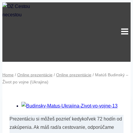
Skip
to
content
Home
/
Online prezentácie
/
Online prezentácie
/
Matúš Budinský –
Život po vojne (Ukrajina)
Prezentáciu si môžeš pozrieť kedykoľvek 72 hodín od
zakúpenia. Ak máš rad/a cestovanie, odporúčame