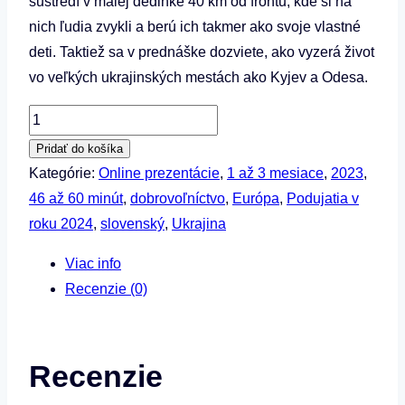
sustredí v malej dedinke 40 km od frontu, kde si na
nich ľudia zvykli a berú ich takmer ako svoje vlastné
deti. Taktiež sa v prednáške dozviete, ako vyzerá život
vo veľkých ukrajinských mestách ako Kyjev a Odesa.
množstvo
Matúš
Pridať do košíka
Budinský
Kategórie:
Online prezentácie
,
1 až 3 mesiace
,
2023
,
–
46 až 60 minút
,
dobrovoľníctvo
,
Európa
,
Podujatia v
Život
roku 2024
,
slovenský
,
Ukrajina
po
Viac info
vojne
Recenzie (0)
(Ukrajina)
Recenzie