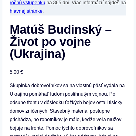
ročnú vstupenku
na 365 dní. Viac informácií nájdeš na
hlavnej stránke
.
Matúš Budinský –
Život po vojne
(Ukrajina)
5,00
€
Skupinka dobrovoľníkov sa na vlastnú päsť vydala na
Ukrajinu pomáhať ľuďom postihnutým vojnou. Po
odsune frontu v dôsledku ťažkých bojov ostali tisícky
domov zničených. Stavebný material postupne
prichádza, no robotníkov je málo, keďže veľa mužov
bojuje na fronte. Pomoc týchto dobrovoľníkov sa