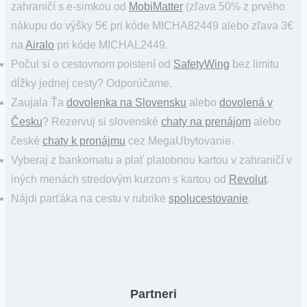
zahraničí s e-simkou od
MobiMatter
(zľava 50% z prvého
nákupu do výšky 5€ pri kóde MICHA82449 alebo zľava 3€
na
Airalo
pri kóde MICHAL2449.
Počul si o cestovnom poistení od
SafetyWing
bez limitu
dĺžky jednej cesty? Odporúčame.
Zaujala Ťa
dovolenka na Slovensku
alebo
dovolená v
Česku
? Rezervuj si slovenské
chaty na prenájom
alebo
české
chaty k pronájmu
cez MegaUbytovanie.
Vyberaj z bankomatu a plať platobnou kartou v zahraničí v
iných menách stredovým kurzom s kartou od
Revolut
.
Nájdi parťáka na cestu v rubrike
spolucestovanie
.
Partneri