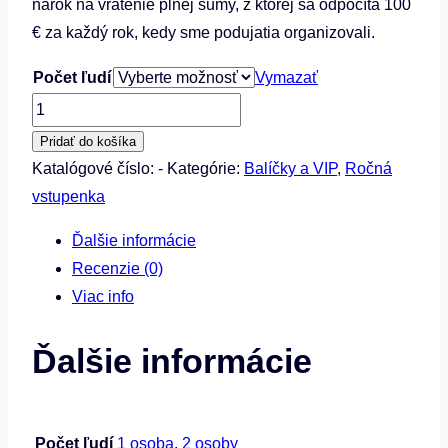
nárok na vrátenie plnej sumy, z ktorej sa odpočíta 100
€ za každý rok, kedy sme podujatia organizovali.
Počet ľudí
Vymazať
množstvo
Nekonečná
Pridať do košíka
vstupenka
Katalógové číslo:
-
Kategórie:
Balíčky a VIP
,
Ročná
vstupenka
Ďalšie informácie
Recenzie (0)
Viac info
Ďalšie informácie
Počet ľudí
1 osoba
,
2 osoby