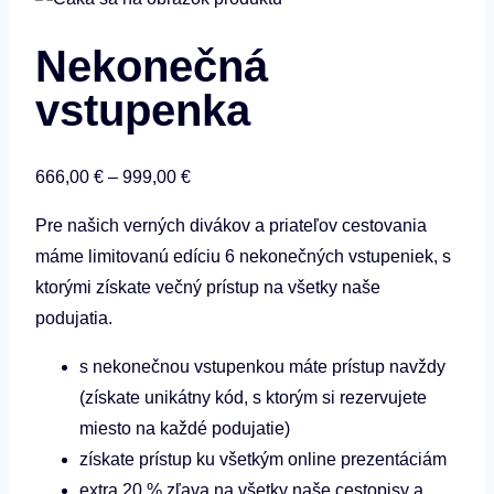
Nekonečná
vstupenka
Price
666,00
€
–
999,00
€
range:
Pre našich verných divákov a priateľov cestovania
666,00 €
máme limitovanú edíciu 6 nekonečných vstupeniek, s
through
ktorými získate večný prístup na všetky naše
999,00 €
podujatia.
s nekonečnou vstupenkou máte prístup navždy
(získate unikátny kód, s ktorým si rezervujete
miesto na každé podujatie)
získate prístup ku všetkým online prezentáciám
extra 20 % zľava na všetky naše cestopisy a