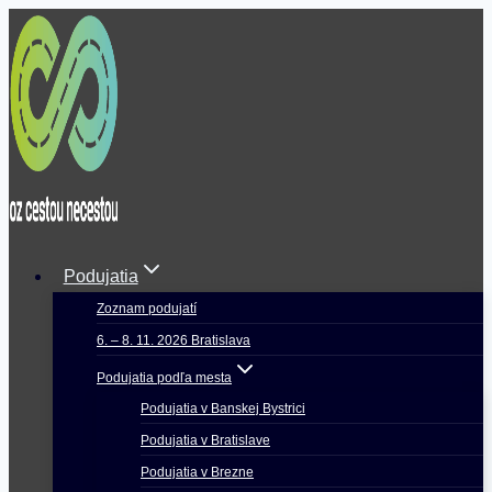
Skip
to
content
Podujatia
Zoznam podujatí
6. – 8. 11. 2026 Bratislava
Podujatia podľa mesta
Podujatia v Banskej Bystrici
Podujatia v Bratislave
Podujatia v Brezne