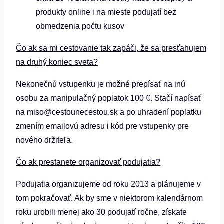
produkty online i na mieste podujatí bez
obmedzenia počtu kusov
Čo ak sa mi cestovanie tak zapáči, že sa presťahujem
na druhý koniec sveta?
Nekonečnú vstupenku je možné prepísať na inú
osobu za manipulačný poplatok 100 €. Stačí napísať
na miso@cestounecestou.sk a po uhradení poplatku
zmením emailovú adresu i kód pre vstupenky pre
nového držiteľa.
Čo ak prestanete organizovať podujatia?
Podujatia organizujeme od roku 2013 a plánujeme v
tom pokračovať. Ak by sme v niektorom kalendárnom
roku urobili menej ako 30 podujatí ročne, získate