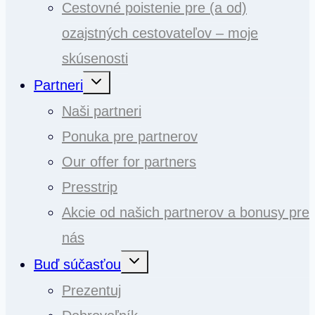
Cestovné poistenie pre (a od)
ozajstných cestovateľov – moje
skúsenosti
Toggle
Partneri
child
menu
Naši partneri
Ponuka pre partnerov
Our offer for partners
Presstrip
Akcie od našich partnerov a bonusy pre
nás
Toggle
Buď súčasťou
child
menu
Prezentuj