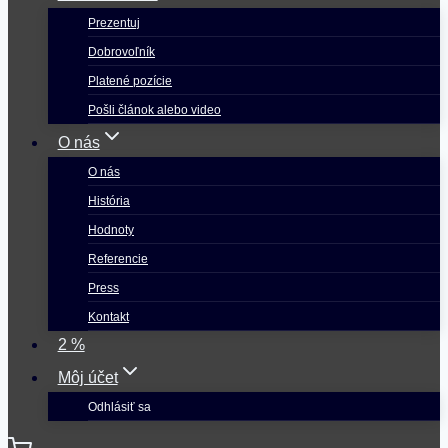
Prezentuj
Dobrovoľník
Platené pozície
Pošli článok alebo video
O nás
O nás
História
Hodnoty
Referencie
Press
Kontakt
2 %
Môj účet
Odhlásiť sa