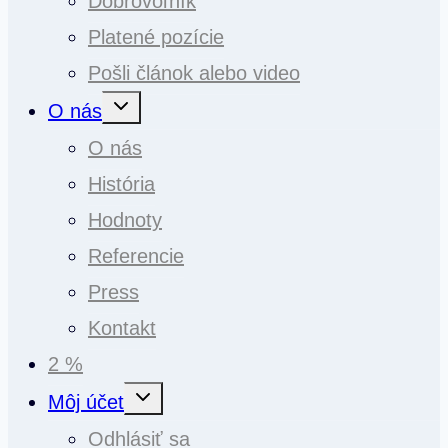
Dobrovoľník
Platené pozície
Pošli článok alebo video
Toggle
O nás
child
menu
O nás
História
Hodnoty
Referencie
Press
Kontakt
2 %
Toggle
Môj účet
child
menu
Odhlásiť sa