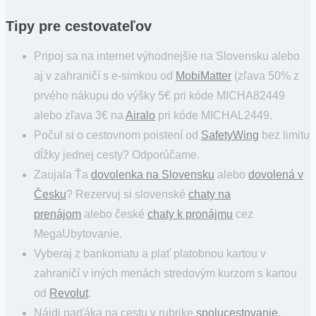
Tipy pre cestovateľov
Pripoj sa na internet výhodnejšie na Slovensku alebo
aj v zahraničí s e-simkou od
MobiMatter
(zľava 50% z
prvého nákupu do výšky 5€ pri kóde MICHA82449
alebo zľava 3€ na
Airalo
pri kóde MICHAL2449.
Počul si o cestovnom poistení od
SafetyWing
bez limitu
dĺžky jednej cesty? Odporúčame.
Zaujala Ťa
dovolenka na Slovensku
alebo
dovolená v
Česku
? Rezervuj si slovenské
chaty na
prenájom
alebo české
chaty k pronájmu
cez
MegaUbytovanie.
Vyberaj z bankomatu a plať platobnou kartou v
zahraničí v iných menách stredovým kurzom s kartou
od
Revolut
.
Nájdi parťáka na cestu v rubrike
spolucestovanie
.