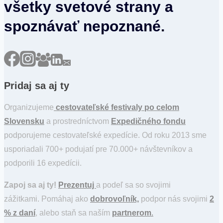
všetky svetové strany a
spoznávať nepoznané.
Pridaj sa aj ty
Organizujeme
cestovateľské festivaly po celom
Slovensku
a prostredníctvom
Expedičného fondu
podporujeme cestovateľské expedície. Od roku 2013 sme
usporiadali 700+ podujatí pre 70.000+ návštevníkov a
podporili 16 expedícii.
Zapoj sa aj ty!
Prezentuj
a podeľ sa so svojimi
zážitkami. Pomáhaj ako
dobrovoľník,
podpor nás svojimi
2
% z daní
, alebo staň sa naším
partnerom
.