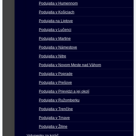
Podujatia v Humennom
Podujatia v Košiciach
Podujatia na Liptove
Podujatia v Lučenci
Podujatia v Martine
Podujatia v Námestove
Podujatia v Nitre
Podujatia v Novom Meste nad Váhom
Podujatia v Poprade
Podujatia v Prešove
Podujatia v Prievidzi a jej okolí
Podujatia v Ružomberku
Podujatia v Trenčíne
Podujatia v Trnave
Podujatia v Žiline
Vstupenky za koláč