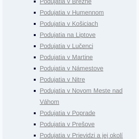
Podujatia v Brezne
Podujatia v Humennom
Podujatia v Košiciach
Podujatia na Liptove
Podujatia v Lučenci
Podujatia v Martine
Podujatia v Námestove
Podujatia v Nitre
Podujatia v Novom Meste nad
Váhom
Podujatia v Poprade
Podujatia v Prešove
Podujatia v Prievidzi a jej okolí