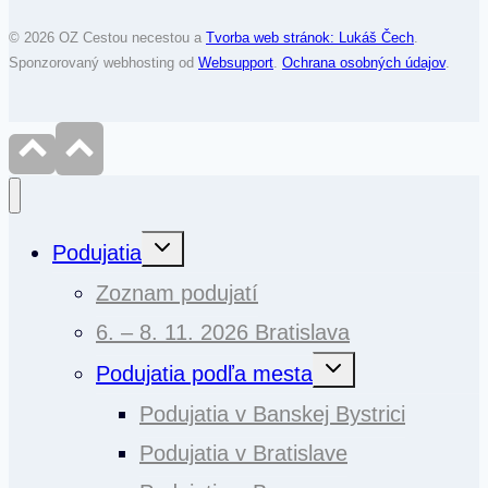
© 2026 OZ Cestou necestou a
Tvorba web stránok: Lukáš Čech
.
Sponzorovaný webhosting od
Websupport
.
Ochrana osobných údajov
.
Toggle
Podujatia
child
menu
Zoznam podujatí
6. – 8. 11. 2026 Bratislava
Toggle
Podujatia podľa mesta
child
menu
Podujatia v Banskej Bystrici
Podujatia v Bratislave