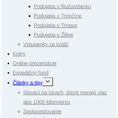
Podujatia v Ružomberku
Podujatia v Trenčíne
Podujatia v Trnave
Podujatia v Žiline
Vstupenky za koláč
Knihy
Online prezentácie
Expedičný fond
Toggle
Články a tipy
child
menu
Slováci na túrach, ktoré merajú viac
ako 1000 kilometrov
Spolucestovanie