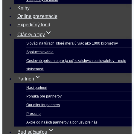
Knihy
Online prezentácie
Expedičný fond
Články a tipy
Slováci na túrach, ktoré merajú viac ako 1000 kilometrov
Spolucestovanie
Cestovné poistenie pre (a od) ozajstných cestovateľov – moje
skúsenosti
Partneri
Naši partneri
Ponuka pre partnerov
Our offer for partners
Presstrip
Akcie od našich partnerov a bonusy pre nás
Buď súčasťou