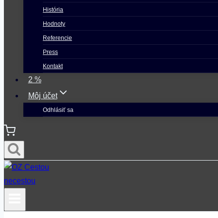
História
Hodnoty
Referencie
Press
Kontakt
2 %
Môj účet
Odhlásiť sa