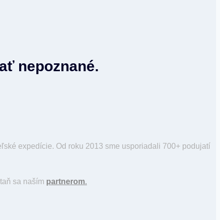
vať nepoznané.
ské expedície. Od roku 2013 sme usporiadali 700+ podujatí
staň sa naším
partnerom
.