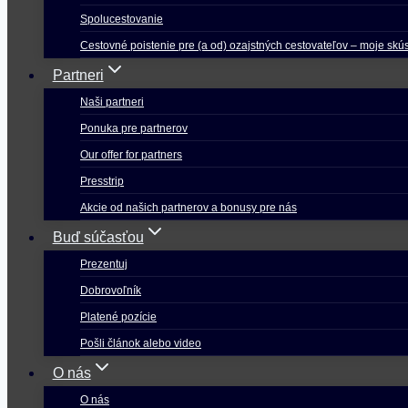
Spolucestovanie
Cestovné poistenie pre (a od) ozajstných cestovateľov – moje skú
Partneri
Naši partneri
Ponuka pre partnerov
Our offer for partners
Presstrip
Akcie od našich partnerov a bonusy pre nás
Buď súčasťou
Prezentuj
Dobrovoľník
Platené pozície
Pošli článok alebo video
O nás
O nás