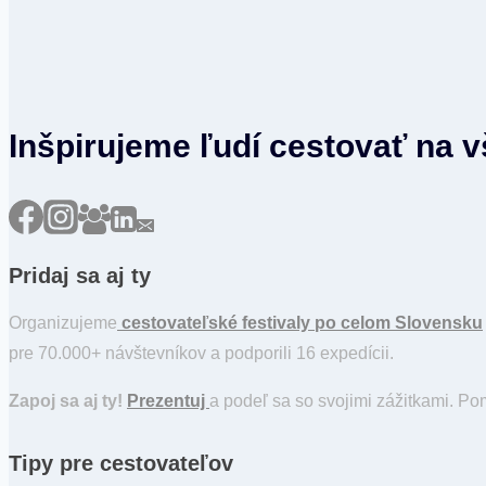
Inšpirujeme ľudí cestovať na 
Pridaj sa aj ty
Organizujeme
cestovateľské festivaly po celom Slovensku
pre 70.000+ návštevníkov a podporili 16 expedícii.
Zapoj sa aj ty!
Prezentuj
a podeľ sa so svojimi zážitkami. P
Tipy pre cestovateľov