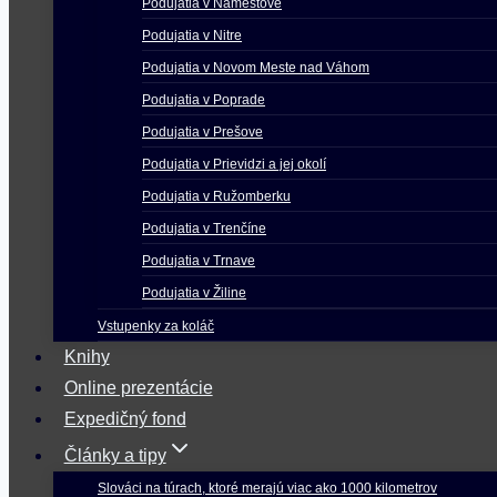
Podujatia v Námestove
Podujatia v Nitre
Podujatia v Novom Meste nad Váhom
Podujatia v Poprade
Podujatia v Prešove
Podujatia v Prievidzi a jej okolí
Podujatia v Ružomberku
Podujatia v Trenčíne
Podujatia v Trnave
Podujatia v Žiline
Vstupenky za koláč
Knihy
Online prezentácie
Expedičný fond
Články a tipy
Slováci na túrach, ktoré merajú viac ako 1000 kilometrov