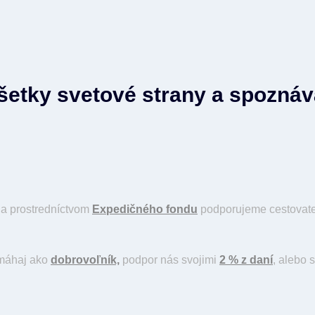
všetky svetové strany a spozná
a prostredníctvom
Expedičného fondu
podporujeme cestovateľ
omáhaj ako
dobrovoľník,
podpor nás svojimi
2 % z daní
, alebo 