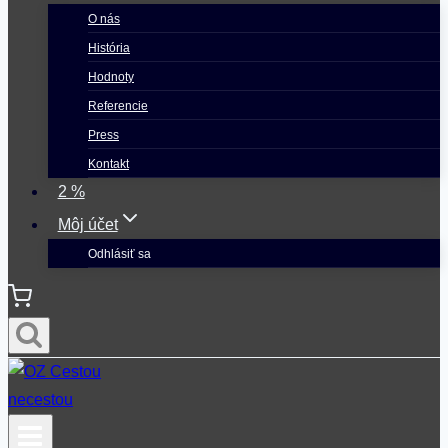
O nás
História
Hodnoty
Referencie
Press
Kontakt
2 %
Môj účet
Odhlásiť sa