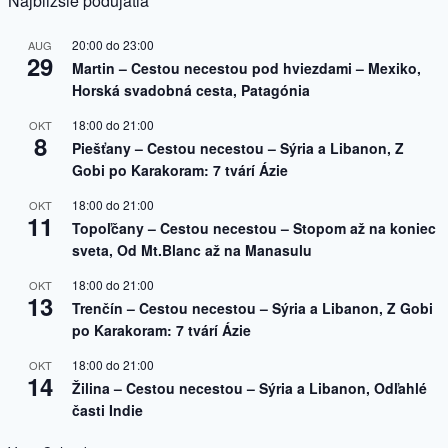
Najbližšie podujatia
20:00
do
23:00
AUG
29
Martin – Cestou necestou pod hviezdami – Mexiko,
Horská svadobná cesta, Patagónia
18:00
do
21:00
OKT
8
Piešťany – Cestou necestou – Sýria a Libanon, Z
Gobi po Karakoram: 7 tvárí Ázie
18:00
do
21:00
OKT
11
Topoľčany – Cestou necestou – Stopom až na koniec
sveta, Od Mt.Blanc až na Manasulu
18:00
do
21:00
OKT
13
Trenčín – Cestou necestou – Sýria a Libanon, Z Gobi
po Karakoram: 7 tvárí Ázie
18:00
do
21:00
OKT
14
Žilina – Cestou necestou – Sýria a Libanon, Odľahlé
časti Indie