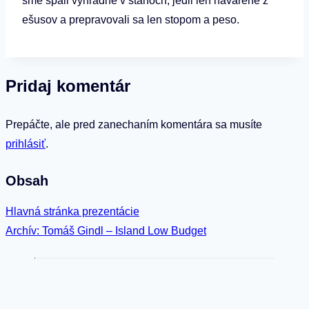
sme spali výhradne v stanoch, jedli len navarene z
ešusov a prepravovali sa len stopom a peso.
Pridaj komentár
Prepáčte, ale pred zanechaním komentára sa musíte
prihlásiť
.
Obsah
Hlavná stránka prezentácie
Archív: Tomáš Gindl – Island Low Budget