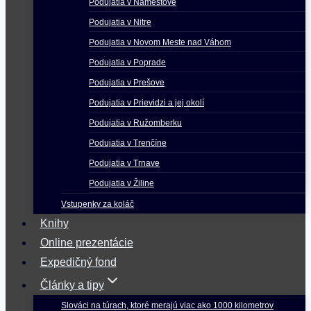
Podujatia v Námestove
Podujatia v Nitre
Podujatia v Novom Meste nad Váhom
Podujatia v Poprade
Podujatia v Prešove
Podujatia v Prievidzi a jej okolí
Podujatia v Ružomberku
Podujatia v Trenčíne
Podujatia v Trnave
Podujatia v Žiline
Vstupenky za koláč
Knihy
Online prezentácie
Expedičný fond
Články a tipy
Slováci na túrach, ktoré merajú viac ako 1000 kilometrov