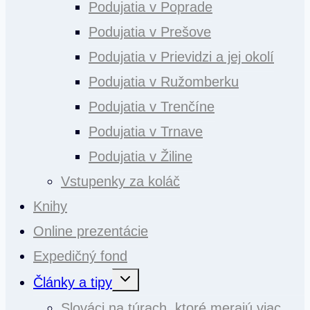
Podujatia v Poprade
Podujatia v Prešove
Podujatia v Prievidzi a jej okolí
Podujatia v Ružomberku
Podujatia v Trenčíne
Podujatia v Trnave
Podujatia v Žiline
Vstupenky za koláč
Knihy
Online prezentácie
Expedičný fond
Toggle
Články a tipy
child
menu
Slováci na túrach, ktoré merajú viac