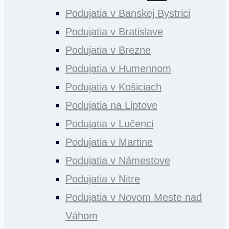
menu
Podujatia v Banskej Bystrici
Podujatia v Bratislave
Podujatia v Brezne
Podujatia v Humennom
Podujatia v Košiciach
Podujatia na Liptove
Podujatia v Lučenci
Podujatia v Martine
Podujatia v Námestove
Podujatia v Nitre
Podujatia v Novom Meste nad
Váhom