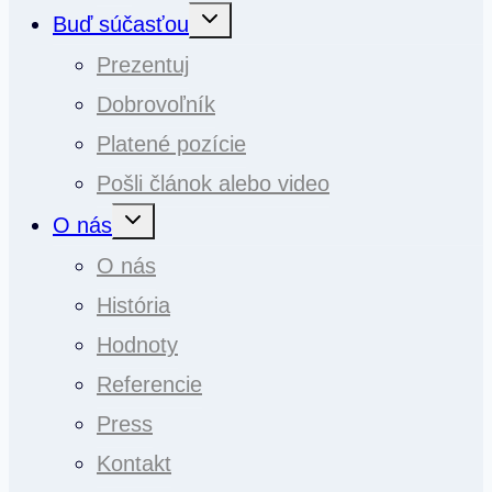
Toggle
Buď súčasťou
child
menu
Prezentuj
Dobrovoľník
Platené pozície
Pošli článok alebo video
Toggle
O nás
child
menu
O nás
História
Hodnoty
Referencie
Press
Kontakt