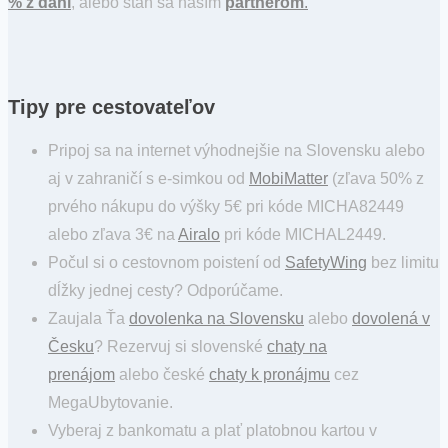
% z daní
, alebo staň sa naším
partnerom
.
Tipy pre cestovateľov
Pripoj sa na internet výhodnejšie na Slovensku alebo
aj v zahraničí s e-simkou od
MobiMatter
(zľava 50% z
prvého nákupu do výšky 5€ pri kóde MICHA82449
alebo zľava 3€ na
Airalo
pri kóde MICHAL2449.
Počul si o cestovnom poistení od
SafetyWing
bez limitu
dĺžky jednej cesty? Odporúčame.
Zaujala Ťa
dovolenka na Slovensku
alebo
dovolená v
Česku
? Rezervuj si slovenské
chaty na
prenájom
alebo české
chaty k pronájmu
cez
MegaUbytovanie.
Vyberaj z bankomatu a plať platobnou kartou v