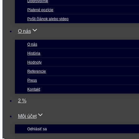
Dobrovoľník
Platené pozície
Pošli článok alebo video
O nás
O nás
História
Hodnoty
Referencie
Press
Kontakt
2 %
Môj účet
Odhlásiť sa