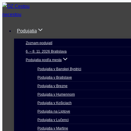
Skip
to
content
Podujatia
Zoznam podujatí
6. – 8. 11. 2026 Bratislava
Podujatia podľa mesta
Podujatia v Banskej Bystrici
Podujatia v Bratislave
Podujatia v Brezne
Podujatia v Humennom
Podujatia v Košiciach
Podujatia na Liptove
Podujatia v Lučenci
Podujatia v Martine