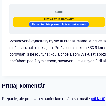
Status
NEZAREGISTROVANÝ
Enroll in this prezentácia to get access
Vybudované cyklotrasy by ste tu hľadali márne. A práve 
cieľ – spoznať túto krajinu. Prešla som celkom 833,9 km c
porovnaní s pešou turistikou a chcela som vyskúšať spozn
nocľahom pod šírym nebom, stretávaniu miestnych ľudí al
Pridaj komentár
Prepáčte, ale pred zanechaním komentára sa musíte
prihlásiť
.