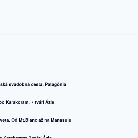
rská svadobná cesta, Patagónia
po Karakoram: 7 tvárí Ázie
veta, Od Mt.Blanc až na Manasulu
o Karakoram: 7 tvárí Ázie