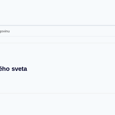
govinu
ého sveta