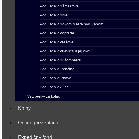
Podujatia v Námestove
Podujatia v Nitre
Podujatia v Novom Meste nad Váhom
Podujatia v Poprade
Podujatia v Prešove
Podujatia v Prievidzi a jej okolí
Podujatia v Ružomberku
Podujatia v Trenčíne
Podujatia v Trnave
Podujatia v Žiline
Vstupenky za koláč
Knihy
Online prezentácie
Expedičný fond