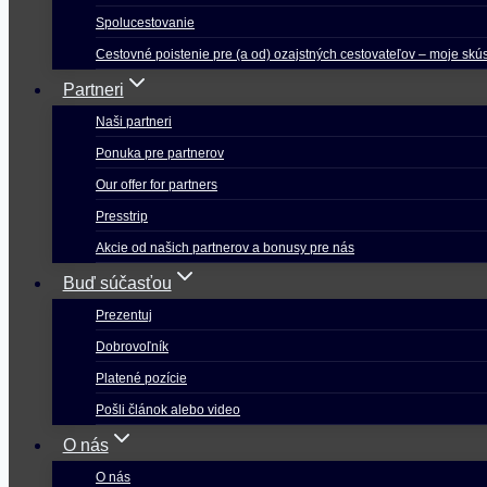
Spolucestovanie
Cestovné poistenie pre (a od) ozajstných cestovateľov – moje skú
Partneri
Naši partneri
Ponuka pre partnerov
Our offer for partners
Presstrip
Akcie od našich partnerov a bonusy pre nás
Buď súčasťou
Prezentuj
Dobrovoľník
Platené pozície
Pošli článok alebo video
O nás
O nás