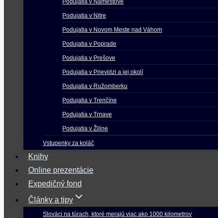
Podujatia v Námestove
Podujatia v Nitre
Podujatia v Novom Meste nad Váhom
Podujatia v Poprade
Podujatia v Prešove
Podujatia v Prievidzi a jej okolí
Podujatia v Ružomberku
Podujatia v Trenčíne
Podujatia v Trnave
Podujatia v Žiline
Vstupenky za koláč
Knihy
Online prezentácie
Expedičný fond
Články a tipy
Slováci na túrach, ktoré merajú viac ako 1000 kilometrov