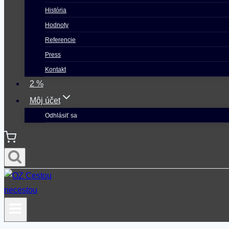
História
Hodnoty
Referencie
Press
Kontakt
2 %
Môj účet
Odhlásiť sa