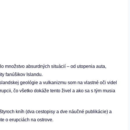
lo množstvo absurdných situácií – od utopenia auta,
ty fanúšikov Islandu.
slandskej geológie a vulkanizmu som na vlastné oči videl
upcii, čo všetko dokáže tento živel a ako sa s tým musia
tyroch kníh (dva cestopisy a dve náučné publikácie) a
te o erupciách na ostrove.