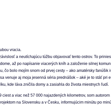
ubou vracia.
vislosť a neutíchajúcu túžbu objavovať tento ostrov. To prinies
ome, až po napísanie viacerých kníh a založenie silnej komuni
u, čo bolo mojím snom od prvej cesty – ako amatérsky fanúšik i
 venuje aj moja jesenná séria prednášok – aké je to stáť pri er
ku, kde láva zničila domy a zasiahla do života miestnych ľudí.
 ciest a viac než 57 000 najazdených kilometrov, som autorom š
projektom na Slovensku a v Česku, informujúcim minútu po minú