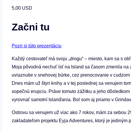
5,00 USD
Začni tu
Pozri si túto prezentáciu
Každý cestovateľ má svoju „drogu“ – miesto, kam sa s obľ
Moja pôvodná nechuť ísť na Island sa časom zmenila na zá
uviaznutie v snehovej búrke, cez prenocovanie v cudzom d
Dnes mám už štyri knihy a v tej poslednej sa venujem tom
sopečnú erupciu. Práve tomuto zážitku a jeho dôsledkom sa
vyrovnať samotní Islanďania. Bol som aj priamo v Grindaví
Ostrovu sa venujem už viac ako 7 rokov, mám za sebou 29
zakladateľom projektu Eyja Adventures, ktorý je jediným 