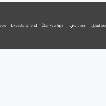
ácie
Expedičný fond
Články a tipy
Partneri
Buď sú