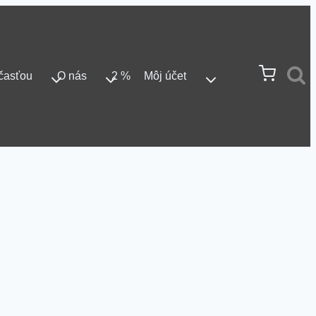
časťou
O nás
2 %
Môj účet