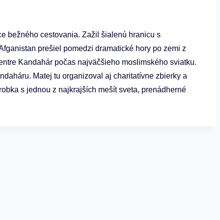
ice bežného cestovania. Zažil šialenú hranicu s
. Afganistan prešiel pomedzi dramatické hory po zemi z
 centre Kandahár počas najväčšieho moslimského sviatku.
daháru. Matej tu organizoval aj charitatívne zbierky a
obka s jednou z najkrajších mešít sveta, prenádherné