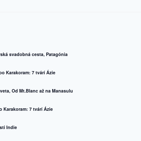
rská svadobná cesta, Patagónia
po Karakoram: 7 tvárí Ázie
veta, Od Mt.Blanc až na Manasulu
o Karakoram: 7 tvárí Ázie
ti Indie