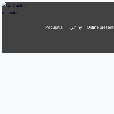
Skip
to
content
Podujatia
Knihy
Online prezent