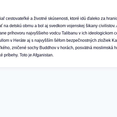
iaľ cestovateľké a životné skúsenosti, ktoré idú ďaleko za hran
ť na detskú obrnu a bol aj svedkom vojenskej šikany civilistov
rátane príhovoru najvyššieho vodcu Talibanu v ich ideologickom
ullom v Heráte aj s najvyšším šéfom bezpečnostných zložiek Kan
eľkého, zničené sochy Buddhov v horách, posvätná moslimská hr
é príbehy. Toto je Afganistan.