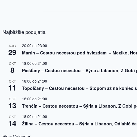
Najbližšie podujatia
20:00
do
23:00
AUG
29
Martin – Cestou necestou pod hviezdami – Mexiko, Ho
18:00
do
21:00
OKT
8
Piešťany – Cestou necestou – Sýria a Libanon, Z Gobi 
18:00
do
21:00
OKT
11
Topoľčany – Cestou necestou – Stopom až na koniec s
18:00
do
21:00
OKT
13
Trenčín – Cestou necestou – Sýria a Libanon, Z Gobi p
18:00
do
21:00
OKT
14
Žilina – Cestou necestou – Sýria a Libanon, Odľahlé čas
View Calendar