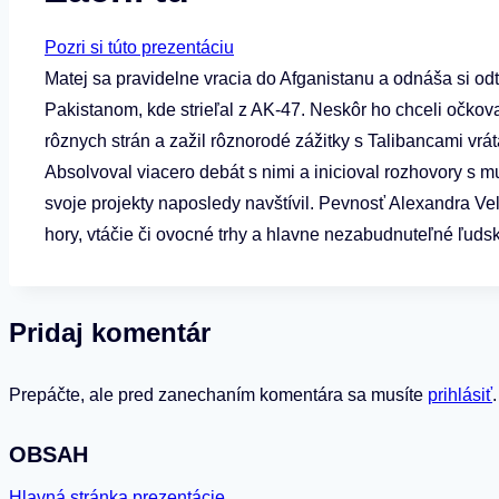
Pozri si túto prezentáciu
Matej sa pravidelne vracia do Afganistanu a odnáša si odt
Pakistanom, kde strieľal z AK-47. Neskôr ho chceli očkova
rôznych strán a zažil rôznorodé zážitky s Talibancami v
Absolvoval viacero debát s nimi a inicioval rozhovory s m
svoje projekty naposledy navštívil. Pevnosť Alexandra V
hory, vtáčie či ovocné trhy a hlavne nezabudnuteľné ľudsk
Pridaj komentár
Prepáčte, ale pred zanechaním komentára sa musíte
prihlásiť
.
OBSAH
Hlavná stránka prezentácie