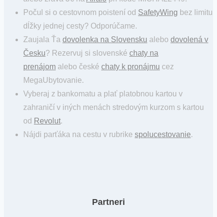
Počul si o cestovnom poistení od
SafetyWing
bez limitu
dĺžky jednej cesty? Odporúčame.
Zaujala Ťa
dovolenka na Slovensku
alebo
dovolená v
Česku
? Rezervuj si slovenské
chaty na
prenájom
alebo české
chaty k pronájmu
cez
MegaUbytovanie.
Vyberaj z bankomatu a plať platobnou kartou v
zahraničí v iných menách stredovým kurzom s kartou
od
Revolut
.
Nájdi parťáka na cestu v rubrike
spolucestovanie
.
Partneri