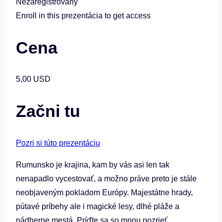
Nezaregistrovaný
Enroll in this prezentácia to get access
Cena
5,00 USD
Začni tu
Pozri si túto prezentáciu
Rumunsko je krajina, kam by vás asi len tak
nenapadlo vycestovať, a možno práve preto je stále
neobjaveným pokladom Európy. Majestátne hrady,
pútavé príbehy ale i magické lesy, dlhé pláže a
nádherne mestá. Príďte sa so mnou pozrieť