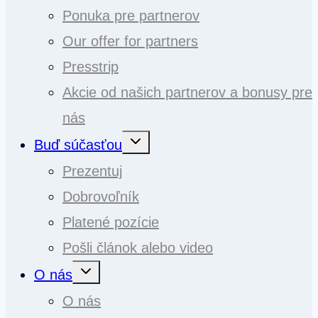
Ponuka pre partnerov
Our offer for partners
Presstrip
Akcie od našich partnerov a bonusy pre
nás
Toggle
Buď súčasťou
child
menu
Prezentuj
Dobrovoľník
Platené pozície
Pošli článok alebo video
Toggle
O nás
child
menu
O nás