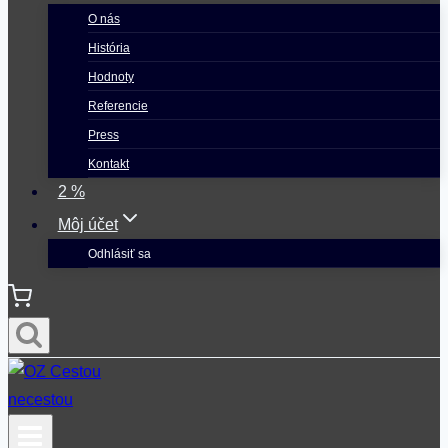
O nás
História
Hodnoty
Referencie
Press
Kontakt
2 %
Môj účet
Odhlásiť sa