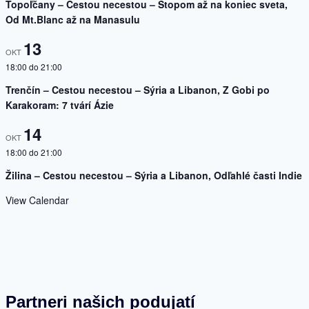
Topoľčany – Cestou necestou – Stopom až na koniec sveta,
Od Mt.Blanc až na Manasulu
13
OKT
18:00
do
21:00
Trenčín – Cestou necestou – Sýria a Libanon, Z Gobi po
Karakoram: 7 tvárí Ázie
14
OKT
18:00
do
21:00
Žilina – Cestou necestou – Sýria a Libanon, Odľahlé časti Indie
View Calendar
Partneri našich podujatí