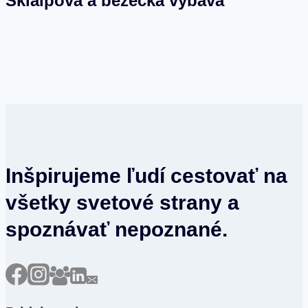
Skialpová a bežecká výbava
Inšpirujeme ľudí cestovať na
všetky svetové strany a
spoznávať nepoznané.