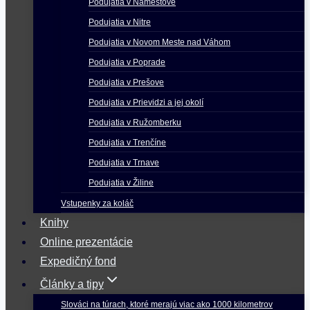
Podujatia v Námestove
Podujatia v Nitre
Podujatia v Novom Meste nad Váhom
Podujatia v Poprade
Podujatia v Prešove
Podujatia v Prievidzi a jej okolí
Podujatia v Ružomberku
Podujatia v Trenčíne
Podujatia v Trnave
Podujatia v Žiline
Vstupenky za koláč
Knihy
Online prezentácie
Expedičný fond
Články a tipy
Slováci na túrach, ktoré merajú viac ako 1000 kilometrov