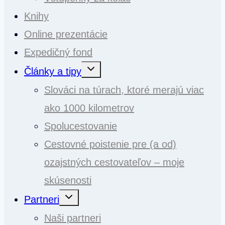
Knihy
Online prezentácie
Expedičný fond
Toggle
Články a tipy
child
menu
Slováci na túrach, ktoré merajú viac
ako 1000 kilometrov
Spolucestovanie
Cestovné poistenie pre (a od)
ozajstných cestovateľov – moje
skúsenosti
Toggle
Partneri
child
menu
Naši partneri