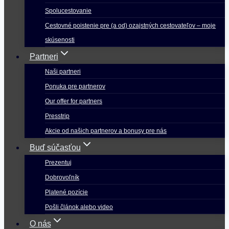
Spolucestovanie
Cestovné poistenie pre (a od) ozajstných cestovateľov – moje
skúsenosti
Partneri
Naši partneri
Ponuka pre partnerov
Our offer for partners
Presstrip
Akcie od našich partnerov a bonusy pre nás
Buď súčasťou
Prezentuj
Dobrovoľník
Platené pozície
Pošli článok alebo video
O nás