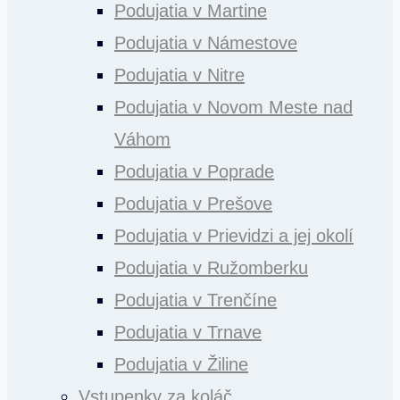
Podujatia v Martine
Podujatia v Námestove
Podujatia v Nitre
Podujatia v Novom Meste nad
Váhom
Podujatia v Poprade
Podujatia v Prešove
Podujatia v Prievidzi a jej okolí
Podujatia v Ružomberku
Podujatia v Trenčíne
Podujatia v Trnave
Podujatia v Žiline
Vstupenky za koláč