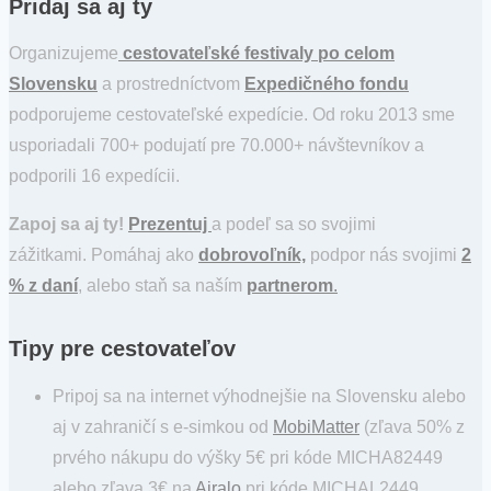
Pridaj sa aj ty
Organizujeme
cestovateľské festivaly po celom
Slovensku
a prostredníctvom
Expedičného fondu
podporujeme cestovateľské expedície. Od roku 2013 sme
usporiadali 700+ podujatí pre 70.000+ návštevníkov a
podporili 16 expedícii.
Zapoj sa aj ty!
Prezentuj
a podeľ sa so svojimi
zážitkami. Pomáhaj ako
dobrovoľník,
podpor nás svojimi
2
% z daní
, alebo staň sa naším
partnerom
.
Tipy pre cestovateľov
Pripoj sa na internet výhodnejšie na Slovensku alebo
aj v zahraničí s e-simkou od
MobiMatter
(zľava 50% z
prvého nákupu do výšky 5€ pri kóde MICHA82449
alebo zľava 3€ na
Airalo
pri kóde MICHAL2449.