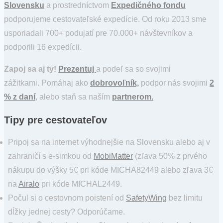
Slovensku
a prostredníctvom
Expedičného fondu
podporujeme cestovateľské expedície. Od roku 2013 sme
usporiadali 700+ podujatí pre 70.000+ návštevníkov a
podporili 16 expedícii.
Zapoj sa aj ty!
Prezentuj
a podeľ sa so svojimi
zážitkami. Pomáhaj ako
dobrovoľník,
podpor nás svojimi
2
% z daní
, alebo staň sa naším
partnerom
.
Tipy pre cestovateľov
Pripoj sa na internet výhodnejšie na Slovensku alebo aj v
zahraničí s e-simkou od
MobiMatter
(zľava 50% z prvého
nákupu do výšky 5€ pri kóde MICHA82449 alebo zľava 3€
na
Airalo
pri kóde MICHAL2449.
Počul si o cestovnom poistení od
SafetyWing
bez limitu
dĺžky jednej cesty? Odporúčame.