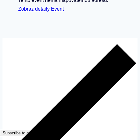
Tento event nemá mapovatelnou adresu.
Zobraz detaily Event
okt
20
18:00
do
21:00
Šaľa – Cestou necestou – Stopársky
ŠPECIÁL: Stopom až na koniec
sveta, Stopom po Maroku
Labeerint
Školská 372/1, Šaľa
Get Tickets
Event Details
Vyhledat trasu
Subscribe to calendar