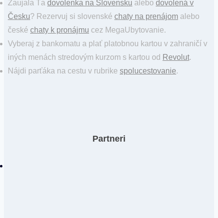
Zaujala Ťa
dovolenka na Slovensku
alebo
dovolená v
Česku
? Rezervuj si slovenské
chaty na prenájom
alebo
české
chaty k pronájmu
cez MegaUbytovanie.
Vyberaj z bankomatu a plať platobnou kartou v zahraničí v
iných menách stredovým kurzom s kartou od
Revolut
.
Nájdi parťáka na cestu v rubrike
spolucestovanie
.
Partneri