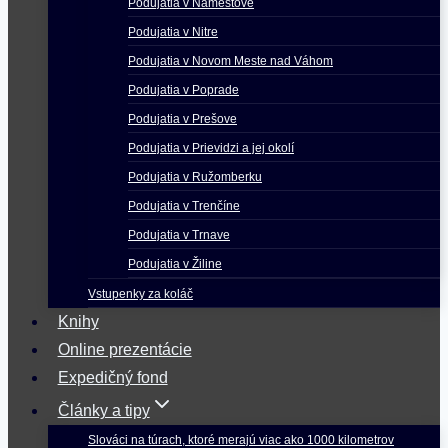
Podujatia v Námestove
Podujatia v Nitre
Podujatia v Novom Meste nad Váhom
Podujatia v Poprade
Podujatia v Prešove
Podujatia v Prievidzi a jej okolí
Podujatia v Ružomberku
Podujatia v Trenčíne
Podujatia v Trnave
Podujatia v Žiline
Vstupenky za koláč
Knihy
Online prezentácie
Expedičný fond
Články a tipy
Slováci na túrach, ktoré merajú viac ako 1000 kilometrov