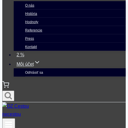
O nás
História
Hodnoty
Referencie
Press
Kontakt
2 %
Môj účet
Odhlásiť sa