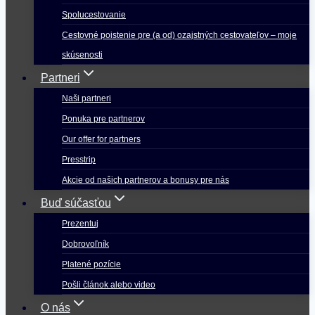
Spolucestovanie
Cestovné poistenie pre (a od) ozajstných cestovateľov – moje
skúsenosti
Partneri
Naši partneri
Ponuka pre partnerov
Our offer for partners
Presstrip
Akcie od našich partnerov a bonusy pre nás
Buď súčasťou
Prezentuj
Dobrovoľník
Platené pozície
Pošli článok alebo video
O nás