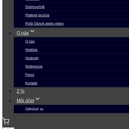
Dobrovoľník
Platené pozície
Pošli článok alebo video
O nás
O nás
História
Hodnoty
Referencie
Press
Kontakt
2 %
Môj účet
Odhlásiť sa