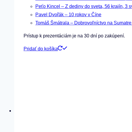
Peťo Kincel – Z dediny do sveta, 56 krajín, 3 s
Pavel Dvořák – 10 rokov v Číne
Tomáš Šmátrala – Dobrovoľníctvo na Sumatr
Prístup k prezentáciám je na 30 dní po zakúpení.
Pridať do košíka