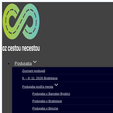
Skip
to
content
Podujatia
Zoznam podujatí
6. – 8. 11. 2026 Bratislava
Podujatia podľa mesta
Podujatia v Banskej Bystrici
Podujatia v Bratislave
Podujatia v Brezne