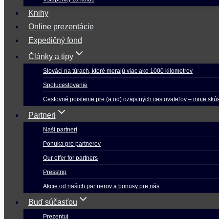
Knihy
Online prezentácie
Expedičný fond
Články a tipy
Slováci na túrach, ktoré merajú viac ako 1000 kilometrov
Spolucestovanie
Cestovné poistenie pre (a od) ozajstných cestovateľov – moje skú
Partneri
Naši partneri
Ponuka pre partnerov
Our offer for partners
Presstrip
Akcie od našich partnerov a bonusy pre nás
Buď súčasťou
Prezentuj