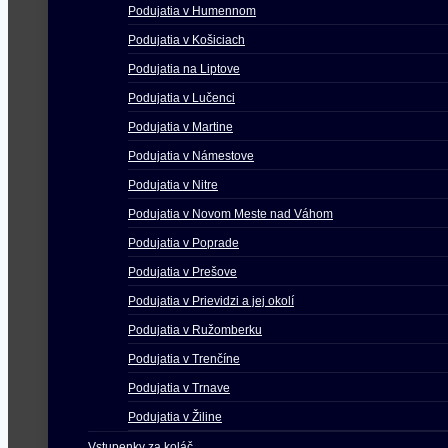
Podujatia v Humennom
Podujatia v Košiciach
Podujatia na Liptove
Podujatia v Lučenci
Podujatia v Martine
Podujatia v Námestove
Podujatia v Nitre
Podujatia v Novom Meste nad Váhom
Podujatia v Poprade
Podujatia v Prešove
Podujatia v Prievidzi a jej okolí
Podujatia v Ružomberku
Podujatia v Trenčíne
Podujatia v Trnave
Podujatia v Žiline
Vstupenky za koláč