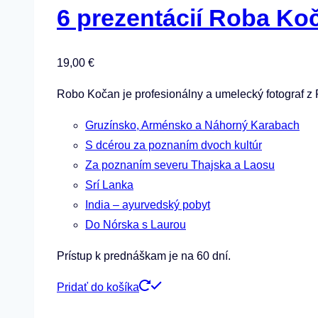
6 prezentácií Roba Ko
19,00
€
Robo Kočan je profesionálny a umelecký fotograf z 
Gruzínsko, Arménsko a Náhorný Karabach
S dcérou za poznaním dvoch kultúr
Za poznaním severu Thajska a Laosu
Srí Lanka
India – ayurvedský pobyt
Do Nórska s Laurou
Prístup k prednáškam je na 60 dní.
Pridať do košíka