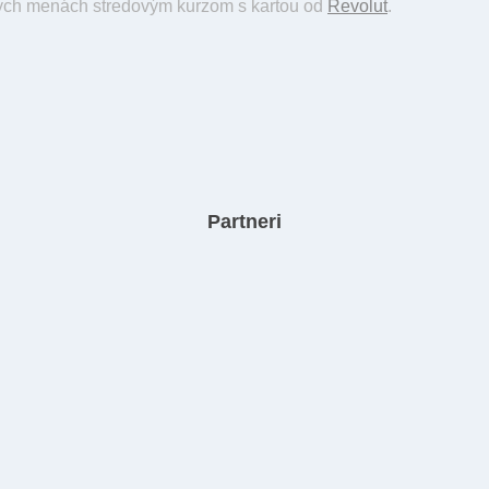
iných menách stredovým kurzom s kartou od
Revolut
.
Partneri