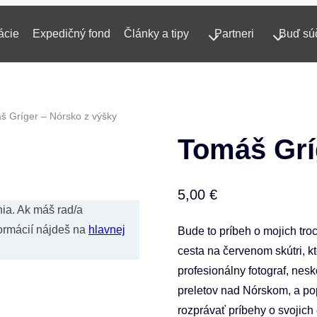
ácie
Expedičný fond
Články a tipy
Partneri
Buď sú
š Gríger – Nórsko z výšky
Tomáš Grí
5,00
€
ia. Ak máš rad/a
formácií nájdeš na
hlavnej
Bude to príbeh o mojich tro
cesta na červenom skútri, k
profesionálny fotograf, nesk
preletov nad Nórskom, a pop
rozprávať príbehy o svojic