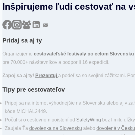
Inšpirujeme ľudí cestovať na 
Pridaj sa aj ty
Organizujeme
cestovateľské festivaly po celom Slovensku
pre 70.000+ návštevníkov a podporili 16 expedícii.
Zapoj sa aj ty!
Prezentuj
a podeľ sa so svojimi zážitkami. P
Tipy pre cestovateľov
Pripoj sa na internet výhodnejšie na Slovensku alebo aj v za
kóde MICHAL2449.
Počul si o cestovnom poistení od
SafetyWing
bez limitu dĺžk
Zaujala Ťa
dovolenka na Slovensku
alebo
dovolená v Česku