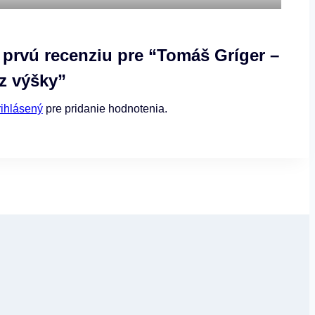
e prvú recenziu pre “Tomáš Gríger –
z výšky”
rihlásený
pre pridanie hodnotenia.