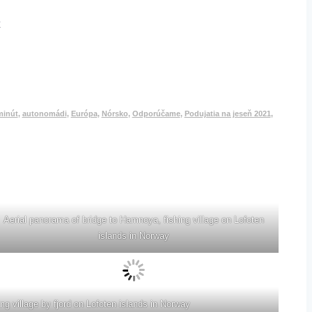
minút
,
autonomádi
,
Európa
,
Nórsko
,
Odporúčame
,
Podujatia na jeseň 2021
,
Aerial panorama of bridge to Hamnoya, fishing village on Lofoten
islands in Norway
ng village by fjord on Lofoten islands in Norway