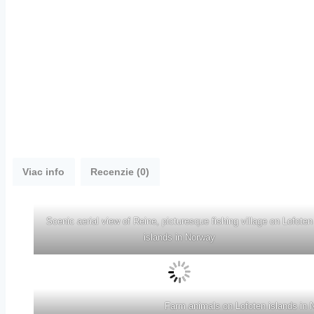
Viac info
Recenzie (0)
Scenic aerial view of Reine, picturesque fishing village on Lofoten
islands in Norway
Farm animals on Lofoten islands in