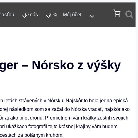
časťou
O nás
2 %
Môj účet
ger – Nórsko z výšky
ch letách strávených v Nórsku. Najskôr to bola jedna epická
torej následkom som sa začal do Nórska vracať, najskôr ako
ôr aj ako pilot dronu. Premietnem vám krátky zostrih svojich
ri ukážkach fotografií tejto krásnej krajiny vám budem
h cestách za polárnym kruhom.