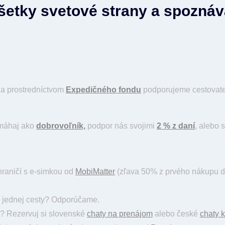
všetky svetové strany a spozná
a prostredníctvom
Expedičného fondu
podporujeme cestovateľ
omáhaj ako
dobrovoľník,
podpor nás svojimi
2 % z daní
, alebo 
hraničí s e-simkou od
MobiMatter
(zľava 50% z prvého nákupu d
y jednej cesty? Odporúčame.
? Rezervuj si slovenské
chaty na prenájom
alebo české
chaty 