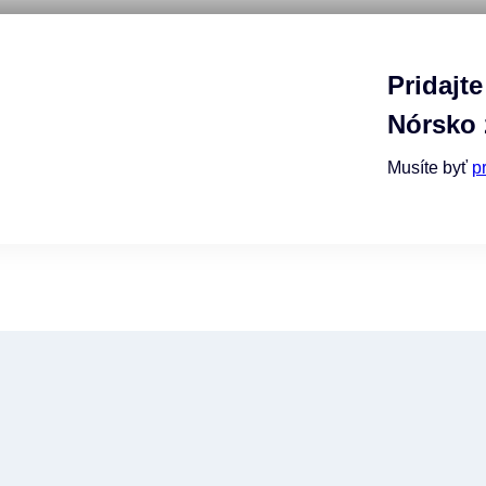
Pridajt
Nórsko 
Musíte byť
p