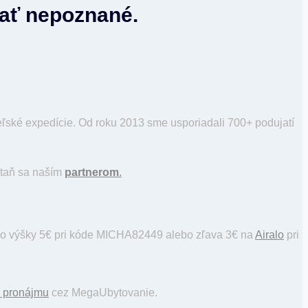
vať nepoznané.
ské expedície. Od roku 2013 sme usporiadali 700+ podujatí
staň sa naším
partnerom
.
o výšky 5€ pri kóde MICHA82449 alebo zľava 3€ na
Airalo
pri
k pronájmu
cez MegaUbytovanie.