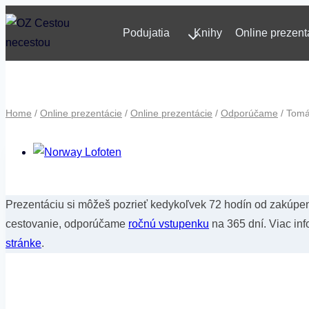
Skip
Podujatia
Knihy
Online prezent
to
content
Home
/
Online prezentácie
/
Online prezentácie
/
Odporúčame
/
Tomá
Prezentáciu si môžeš pozrieť kedykoľvek 72 hodín od zakúpen
cestovanie, odporúčame
ročnú vstupenku
na 365 dní. Viac in
stránke
.